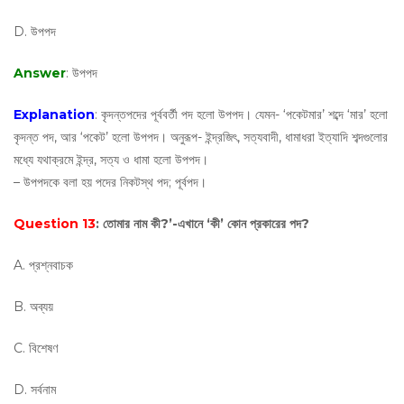
D. উপপদ
Answer
: উপপদ
Explanation
: কৃদন্তপদের পূর্ববর্তী পদ হলো উপপদ। যেমন- ‘পকেটমার’ শব্দে ‘মার’ হলো
কৃদন্ত পদ, আর ‘পকেট’ হলো উপপদ। অনুরূপ- ইন্দ্রজিৎ, সত্যবাদী, ধামাধরা ইত্যাদি শব্দগুলোর
মধ্যে যথাক্রমে ইন্দ্র, সত্য ও ধামা হলো উপপদ।
– উপপদকে বলা হয় পদের নিকটস্থ পদ; পূর্বপদ।
Question 13
: তোমার নাম কী?’-এখানে ‘কী’ কোন প্রকারের পদ?
A. প্রশ্নবাচক
B. অব্যয়
C. বিশেষণ
D. সর্বনাম