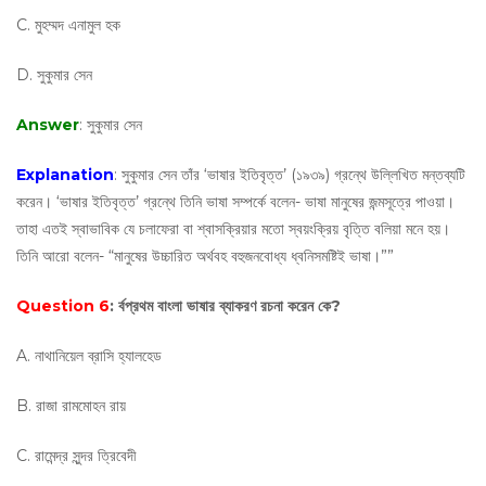
C. মুহম্মদ এনামুল হক
D. সুকুমার সেন
Answer
: সুকুমার সেন
Explanation
: সুকুমার সেন তাঁর ‘ভাষার ইতিবৃত্ত’ (১৯৩৯) গ্রন্থে উল্লিখিত মন্তব্যটি
করেন। ‘ভাষার ইতিবৃত্ত’ গ্রন্থে তিনি ভাষা সম্পর্কে বলেন- ভাষা মানুষের জন্মসূত্রে পাওয়া।
তাহা এতই স্বাভাবিক যে চলাফেরা বা শ্বাসক্রিয়ার মতো স্বয়ংক্রিয় বৃত্তি বলিয়া মনে হয়।
তিনি আরো বলেন- “মানুষের উচ্চারিত অর্থবহ বহুজনবোধ্য ধ্বনিসমষ্টিই ভাষা।””
Question 6
: র্বপ্রথম বাংলা ভাষার ব্যাকরণ রচনা করেন কে?
A. নাথানিয়েল ব্রাসি হ্যালহেড
B. রাজা রামমোহন রায়
C. রামেন্দ্র সুন্দর ত্রিবেদী