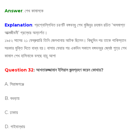
Answer
: শেখ কামালকে
Explanation
: প্রশ্নোল্লিখিত চরণটি বঙ্গবন্ধু শেখ মুজিবুর রহমান রচিত ‘অসমাপ্ত
আত্মজীবনী’ গ্রন্থের অন্তর্গত।
১৯৫২ সালের ২১ ফেব্রুয়ারি তিনি জেলখানায় আটক ছিলেন। কিছুদিন পর তাকে পাকিস্তান
সরকার মুক্তি দিতে বাধ্য হয়। বাসায় ফেরার পর একদিন সকালে বঙ্গবন্ধুর জ্যেষ্ঠ পুত্র শেখ
কামাল শেখ হাসিনাকে বলছে হাচু আপা
Question 32
: আখতারুজ্জামান ইলিয়াস জন্মগ্রহণ করেন কোথায়?
A. সিরাজগঞ্জে
B. বগুড়ায়
C. ঢাকায়
D. গাইবান্ধায়