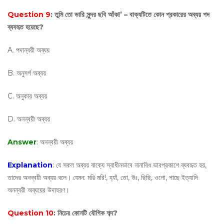
Question 9
: তুমি তো ভারি সুন্দর ছবি আঁক!’ – বাক্যটিতে কোন প্রকারের অব্যয় পদ
ব্যবহৃত হয়েছে?
A. পদান্বয়ী অব্যয়
B. অনুসর্গ অব্যয়
C. অনুকার অব্যয়
D. অনন্বয়ী অব্যয়
Answer
: অনন্বয়ী অব্যয়
Explanation
: যে সকল অব্যয় বাক্যে স্বাধীনভাবে নানাবিধ ভাবপ্রকাশে ব্যবহৃত হয়,
তাদের অনন্বয়ী অব্যয় বলে। যেমন: মরি মরি!, হ্যাঁ, তো, উঃ, ছিছি, ওগো, পাছে ইত্যাদি
অনন্বয়ী অব্যয়ের উদাহরণ।
Question 10
: নিচের কোনটি যৌগিক শব্দ?