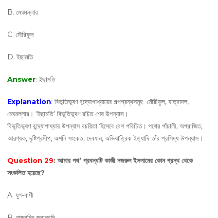
B. মেঘমল্লার
C. মৌরিফুল
D. ইছামতি
Answer
: ইছামতি
Explanation
: বিভূতিভূষণ বন্দ্যোপাধ্যায়ের গল্পগ্রন্থসমূহ- মৌরীফুল, যাত্রাদল,
মেঘমল্লার। ‘ইছামতি’ বিভূতিভূষণ রচিত শেষ উপন্যাস।
বিভূতিভূষণ বন্দ্যোপাধ্যায় উপন্যাস রচয়িতা হিসেবে বেশ পরিচিত। পথের পাঁচালী, অপরাজিত,
আরণ্যক, দৃষ্টিপ্রদীপ, অশনি সংকেত, দেবযান, অভিযাত্রিক ইত্যাদি তাঁর প্রসিদ্ধ উপন্যাস।
Question 29
: আমার পথ’ প্রবন্ধটি কাজী নজরুল ইসলামের কোন গ্রন্থ থেকে
সংকলিত হয়েছে?
A. যুগ-বাণী
B. রাজবন্দির জবানবন্দি