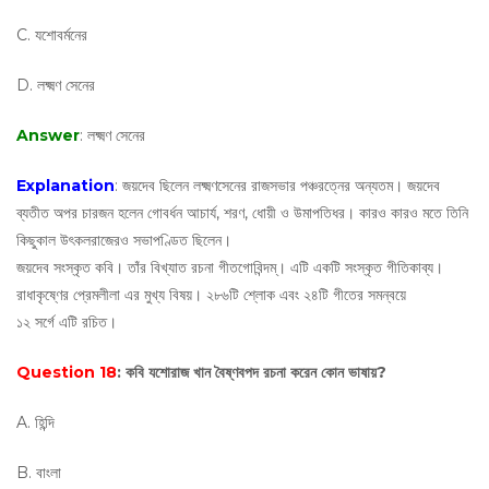
C. যশোবর্মনের
D. লক্ষ্মণ সেনের
Answer
: লক্ষ্মণ সেনের
Explanation
: জয়দেব ছিলেন লক্ষ্মণসেনের রাজসভার পঞ্চরত্নের অন্যতম। জয়দেব
ব্যতীত অপর চারজন হলেন গোবর্ধন আচার্য, শরণ, ধোয়ী ও উমাপতিধর। কারও কারও মতে তিনি
কিছুকাল উৎকলরাজেরও সভাপণ্ডিত ছিলেন।
জয়দেব সংস্কৃত কবি। তাঁর বিখ্যাত রচনা গীতগোবিন্দম্। এটি একটি সংস্কৃত গীতিকাব্য।
রাধাকৃষ্ণের প্রেমলীলা এর মুখ্য বিষয়। ২৮৬টি শ্লোক এবং ২৪টি গীতের সমন্বয়ে
১২ সর্গে এটি রচিত।
Question 18
: কবি যশোরাজ খান বৈষ্ণবপদ রচনা করেন কোন ভাষায়?
A. হিন্দি
B. বাংলা