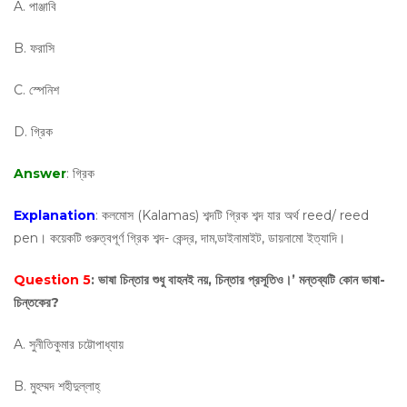
A. পাঞ্জাবি
B. ফরাসি
C. স্পেনিশ
D. গ্রিক
Answer
: গ্রিক
Explanation
: কলমোস (Kalamas) শব্দটি গ্রিক শব্দ যার অর্থ reed/ reed
pen। কয়েকটি গুরুত্বপূর্ণ গ্রিক শব্দ- কেন্দ্র, দাম,ডাইনামাইট, ডায়নামো ইত্যাদি।
Question 5
: ভাষা চিন্তার শুধু বাহনই নয়, চিন্তার প্রসূতিও।’ মন্তব্যটি কোন ভাষা-
চিন্তকের?
A. সুনীতিকুমার চট্টোপাধ্যায়
B. মুহম্মদ শহীদুল্লাহ্