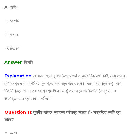
A. প্রবীণ
B. জেঠামি
C. সরোজ
D. মিতালি
Answer
: মিতালি
Explanation
: যে সকল শব্দের ব্যুৎপত্তিগত অর্থ ও ব্যবহারিক অর্থ একই রকম তাদের
যৌগিক শব্দ বলে। (শর্টকাট: মূল শব্দের অর্থ নতুন শব্দে থাকে)। যেমন: মিতা (মূল শব্দ) আলি =
মিতালি (নতুন শব্দ)। এখানে, মূল শব্দ মিতা (বন্ধু) এবং নতুন শব্দ মিতালি (বন্ধুত্ব) এর
উৎপত্তিগত ও ব্যবহারিক অর্থ এক।
Question 11
: সুনামীর তান্ডবে অনেকেই সর্বশান্ত হয়েছে।’- বাক্যটিতে কয়টি ভুল
আছে?
A. একটি