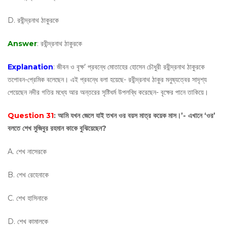
D. রবীন্দ্রনাথ ঠাকুরকে
Answer
: রবীন্দ্রনাথ ঠাকুরকে
Explanation
: জীবন ও বৃক্ষ’ প্রবন্ধে মোতাহের হোসেন চৌধুরী রবীন্দ্রনাথ ঠাকুরকে
তপোবন-প্রেমিক বলেছেন। এই প্রবন্ধে বলা হয়েছে- রবীন্দ্রনাথ ঠাকুর মনুষ্যত্বের সাদৃশ্য
পেয়েছেন নদীর গতির মধ্যে আর অন্তরের সৃষ্টিধর্ম উপলব্ধি করেছেন- বৃক্ষের পানে তাকিয়ে।
Question 31
: আমি যখন জেলে যাই তখন ওর বয়স মাত্র কয়েক মাস।’- এখানে ‘ওর’
বলতে শেখ মুজিবুর রহমান কাকে বুঝিয়েছেন?
A. শেখ নাসেরকে
B. শেখ রেহেনাকে
C. শেখ হাসিনাকে
D. শেখ কামালকে