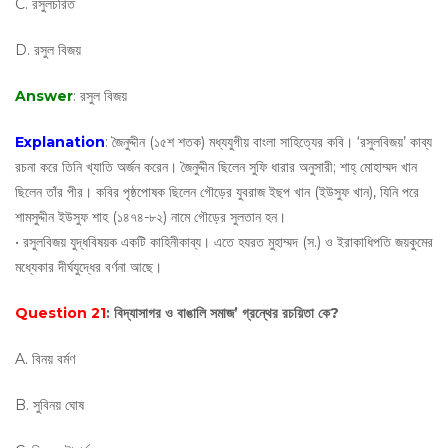
C. রসুলচরিত
D. রসুল বিজয়
Answer
: রসুল বিজয়
Explanation
: জৈনুদ্দীন (১৫শ শতক) মধ্যযুগীয় বাংলা সাহিত্যের কবি। ‘রসুলবিজয়’ কাব্য
রচনা করে তিনি খ্যাতি অর্জন করেন। জৈনুদ্দীন ছিলেন সুফি ধারার অনুসারী; শাহ্ মোহাম্মদ খান
ছিলেন তাঁর পীর। কবির পৃষ্ঠপোষক ছিলেন গৌড়ের যুবরাজ ইছপ খান (ইউসুফ খান), যিনি পরে
শামসুদ্দীন ইউসুফ শাহ (১৪৭৪-৮২) নামে গৌড়ের সুলতান হন।
• রসুলবিজয় যুদ্ধবিষয়ক একটি কাহিনীকাব্য। এতে হযরত মুহাম্মদ (স.) ও ইরাকাধিপতি জয়কুমের
মধ্যেকার দীর্ঘযুদ্ধের বর্ণনা আছে।
Question 21
: বিদ্যাসাগর ও বাঙালি সমাজ’ গ্রন্থের রচয়িতা কে?
A. বিনয় বর্মণ
B. সুবিনয় ঘোষ