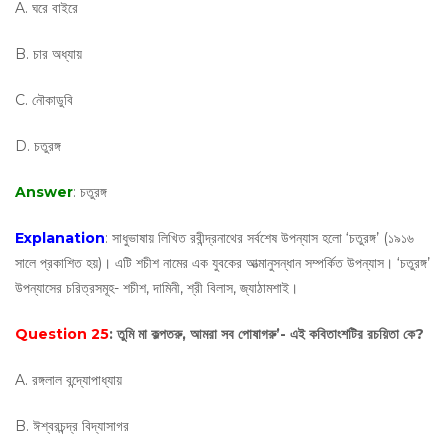
A. ঘরে বাইরে
B. চার অধ্যায়
C. নৌকাডুবি
D. চতুরঙ্গ
Answer
: চতুরঙ্গ
Explanation
: সাধুভাষায় লিখিত রবীন্দ্রনাথের সর্বশেষ উপন্যাস হলো ‘চতুরঙ্গ’ (১৯১৬
সালে প্রকাশিত হয়)। এটি শচীশ নামের এক যুবকের আত্মানুসন্ধান সম্পর্কিত উপন্যাস। ‘চতুরঙ্গ’
উপন্যাসের চরিত্রসমূহ- শচীশ, দামিনী, শ্রী বিলাস, জ্যাঠামশাই।
Question 25
: তুমি মা কল্পতরু, আমরা সব পোষাগরু’- এই কবিতাংশটির রচয়িতা কে?
A. রঙ্গলাল বন্দ্যোপাধ্যায়
B. ঈশ্বরচন্দ্র বিদ্যাসাগর