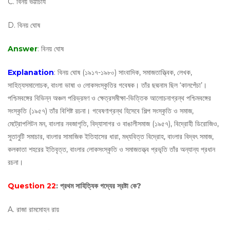
C. বিনয় ভট্টাচার্য
D. বিনয় ঘোষ
Answer
: বিনয় ঘোষ
Explanation
: বিনয় ঘোষ (১৯১৭-১৯৮০) সাংবাদিক, সমাজতাত্ত্বিক, লেখক,
সাহিত্যসমালোচক, বাংলা ভাষা ও লোকসংস্কৃতির গবেষক। তাঁর ছদ্মনাম ছিল ‘কালপেঁচা’।
পশ্চিমবঙ্গের বিভিন্ন অঞ্চল পরিভ্রমণ ও ক্ষেত্রসমীক্ষা-ভিত্তিক আলোচনাগ্রন্থ পশ্চিমবঙ্গের
সংস্কৃতি (১৯৫৭) তাঁর বিশিষ্ট রচনা। গবেষণাগ্রন্থ হিসেবে শিল্প সংস্কৃতি ও সমাজ,
মেট্রোপলিটন মন, বাংলার নবজাগৃতি, বিদ্যাসাগর ও বাঙালীসমাজ (১৯৫৭), বিদ্রোহী ডিরোজিও,
সুতানুটি সমাচার, বাংলার সামাজিক ইতিহাসের ধারা, মধ্যবিত্ত বিদ্রোহ, বাংলার বিদ্বৎ সমাজ,
কলকাতা শহরের ইতিবৃত্ত, বাংলার লোকসংস্কৃতি ও সমাজতত্ত্ব প্রভৃতি তাঁর অন্যান্য প্রধান
রচনা।
Question 22
: প্রথম সাহিত্যিক গদ্যের স্রষ্টা কে?
A. রাজা রামমোহন রায়