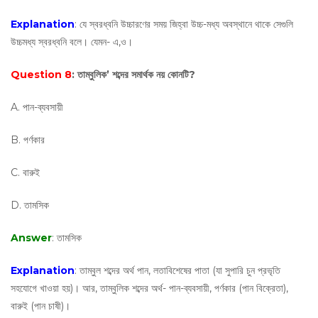
Explanation
: যে স্বরধ্বনি উচ্চারণের সময় জিহ্বা উচ্চ-মধ্য অবস্থানে থাকে সেগুলি
উচ্চমধ্য স্বরধ্বনি বলে। যেমন- এ,ও।
Question 8
: তাম্বুলিক’ শব্দের সমার্থক নয় কোনটি?
A. পান-ব্যবসায়ী
B. পর্ণকার
C. বারুই
D. তামসিক
Answer
: তামসিক
Explanation
: তাম্বুল শব্দের অর্থ পান, লতাবিশেষের পাতা (যা সুপারি চুন প্রভৃতি
সহযোগে খাওয়া হয়)। আর, তাম্বুলিক শব্দের অর্থ- পান-ব্যবসায়ী, পর্ণকার (পান বিক্রেতা),
বারুই (পান চাষী)।