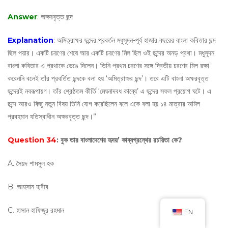
Answer
: অক্ষরবৃত্ত ছন্দ
Explanation
: অমিত্রাক্ষর ছন্দের প্রবর্তন মধুসূদন-পূর্ব হাজার বছরের বাংলা কবিতার ছন্দ
ছিল পয়ার। একটি চরণের শেষে আর একটি চরণের মিল ছিল ওই ছন্দের অনড় প্রথা। মধুসূদন
বাংলা কবিতার এ প্রথাকে ভেঙে দিলেন। তিনি প্রথম চরণের সঙ্গে দ্বিতীয় চরণের মিল রক্ষা
করেননি বলেই তাঁর প্রবর্তিত ছন্দকে বলা হয় ‘অমিত্রাক্ষর ছন্দ’। তবে এটি বাংলা অক্ষরবৃত্ত
ছন্দেরই নবরূপায়ণ। তাঁর শ্রেষ্ঠতম কীর্তি ‘মেঘনাদবধ কাব্যে’ এ ছন্দের সফল প্রয়োগ ঘটে। এ
ছন্দে আরও কিছু নতুন বিষয় তিনি যোগ করেছিলেন বলে একে বলা হয় ১৪ মাত্রার অমিল
প্রবহমান যতিস্বাধীন অক্ষরবৃত্ত ছন্দ।”
Question 34
: বুক তার বাংলাদেশের হৃদয়’ কাব্যগ্রন্থের রচয়িতা কে?
A. সৈয়দ শামসুল হক
B. আহসান হাবীব
C. হাসান হাফিজুর রহমান
EN