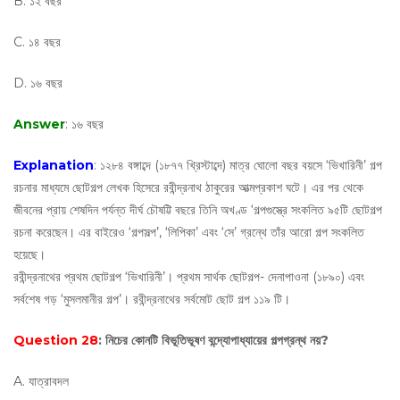
B. ১২ বছর
C. ১৪ বছর
D. ১৬ বছর
Answer
: ১৬ বছর
Explanation
: ১২৮৪ বঙ্গাব্দে (১৮৭৭ খ্রিস্টাব্দে) মাত্র ঘোলো বছর বয়সে ‘ভিখারিনী’ গল্প
রচনার মাধ্যমে ছোটগল্প লেখক হিসেরে রবীন্দ্রনাথ ঠাকুরের আত্মপ্রকাশ ঘটে। এর পর থেকে
জীবনের প্রায় শেষদিন পর্যন্ত দীর্ঘ চৌষট্টি বছরে তিনি অখণ্ড ‘গল্পগুস্ত্রে সংকলিত ৯৫টি ছোটগল্প
রচনা করেছেন। এর বাইরেও ‘গল্পসল্প’, ‘লিপিকা’ এবং ‘সে’ গ্রন্থে তাঁর আরো গল্প সংকলিত
হয়েছে।
রবীন্দ্রনাথের প্রথম ছোটগল্প ‘ভিখারিনী’। প্রথম সার্থক ছোটগল্প- দেনাপাওনা (১৮৯০) এবং
সর্বশেষ গড় ‘মুসলমানীর গল্প’। রবীন্দ্রনাথের সর্বমোট ছোট গল্প ১১৯ টি।
Question 28
: নিচের কোনটি বিভূতিভূষণ বন্দ্যোপাধ্যায়ের গল্পগ্রন্থ নয়?
A. যাত্রাবদল