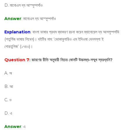
D. মানোএল দ্য আস্সু‌ম্পসাঁও
Answer
: মানোএল দ্য আস্সু‌ম্পসাঁও
Explanation
: বাংলা ভাষার প্রথম ব্যাকরণ রচনা করেন ম্যানোয়েল দ্য আসসুম্পসাঁউ
(পতুর্গিজ ভাষায় লিখেন)। বইটির নাম: ‘ভোকাবুলারিও এম ইদিওমা বেনগল্লা ই
পোরতুগিজ’ (১৭৪৩)।
Question 7
: চ্চারণের রীতি অনুযায়ী নিচের কোনটি উচ্চমধ্য-সম্মুখ স্বরধ্বনি?
A. অ
B. আ
C. ও
D. এ
Answer
: এ