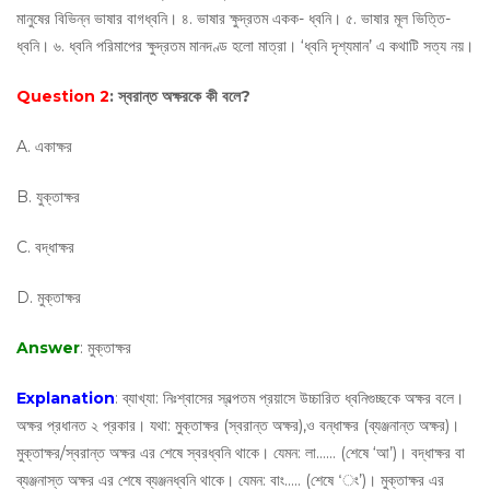
মানুষের বিভিন্ন ভাষার বাগধ্বনি। ৪. ভাষার ক্ষুদ্রতম একক- ধ্বনি। ৫. ভাষার মূল ভিত্তি-
ধ্বনি। ৬. ধ্বনি পরিমাপের ক্ষুদ্রতম মানদণ্ড হলো মাত্রা। ‘ধ্বনি দৃশ্যমান’ এ কথাটি সত্য নয়।
Question 2
: স্বরান্ত অক্ষরকে কী বলে?
A. একাক্ষর
B. যুক্তাক্ষর
C. বদ্ধাক্ষর
D. মুক্তাক্ষর
Answer
: মুক্তাক্ষর
Explanation
: ব্যাখ্যা: নিঃশ্বাসের স্বল্পতম প্রয়াসে উচ্চারিত ধ্বনিগুচ্ছকে অক্ষর বলে।
অক্ষর প্রধানত ২ প্রকার। যথা: মুক্তাক্ষর (স্বরান্ত অক্ষর),ও বন্ধাক্ষর (ব্যঞ্জনান্ত অক্ষর)।
মুক্তাক্ষর/স্বরান্ত অক্ষর এর শেষে স্বরধ্বনি থাকে। যেমন: লা…… (শেষে ‘আ’)। বদ্ধাক্ষর বা
ব্যঞ্জনাস্ত অক্ষর এর শেষে ব্যঞ্জনধ্বনি থাকে। যেমন: বাং….. (শেষে ‘ং’)। মুক্তাক্ষর এর