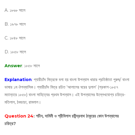
A. ১৮৬৮ সালে
B. ১৯৭৮ সালে
C. ১৮৪৮ সালে
D. ১৮৫৮ সালে
Answer
: ১৮৫৮ সালে
Explanation
: প্যারীচাঁদ মিত্রকে বলা হয় বাংলা উপন্যাস ধারার প্রতিষ্ঠাতা পুরুষ/ বাংলা
ভাষার ১ম ঔপন্যাসিক। প্যারীচাঁদ মিত্র রচিত ‘আলালের ঘরের দুলাল’ (প্রকাশ-১৮৫৭
মতান্তরে ১৮৫৮) বাংলা সাহিত্যের প্রথম উপন্যাস। এই উপন্যাসের উল্লেখযোগ্য চরিত্র-
মতিলাল, ঠকচাচা, রামলাল।
Question 24
: শচীন, দামিনী ও শ্রীবিলাস রবীন্দ্রনাথ ঠাকুরের কোন উপন্যাসের
চরিত্র?