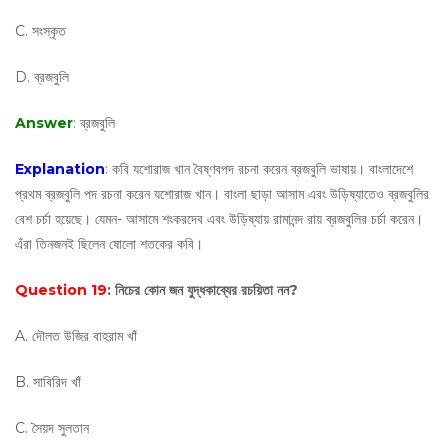
C. সংস্কৃত
D. ব্রজবুলি
Answer
: ব্রজবুলি
Explanation
: কবি যশোরাজ খান বৈষ্ণবপদ রচনা করেন ব্রজবুলি ভাষায়। বাংলাদেশে
প্রথম ব্রজবুলি পদ রচনা করেন যশোরাজ খান। বাংলা ছাড়া আসাম এবং উড়িষ্যাতেও ব্রজবুলির
বেশ চর্চা হয়েছে। যেমন- আসামে শংকরদেব এবং উড়িষ্যায় রামানন্দ রায় ব্রজবুলির চর্চা করেন।
এঁরা তিনজনই ছিলেন ষোলো শতকের কবি।
Question 19
: নিচের কোন জন যুদ্ধকাব্যের রচয়িতা নন?
A. দৌলত উজির বাহরাম খাঁ
B. সাবিরিদ খাঁ
C. সৈয়দ সুলতান