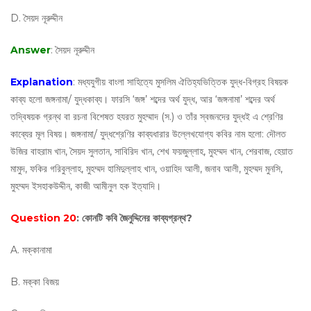
D. সৈয়দ নূরুদ্দীন
Answer
: সৈয়দ নূরুদ্দীন
Explanation
: মধ্যযুগীয় বাংলা সাহিত্যে মুসলিম ঐতিহ্যভিত্তিক যুদ্ধ-বিগ্রহ বিষয়ক
কাব্য হলো জঙ্গনামা/ যুদ্ধকাব্য। ফারসি ‘জঙ্গ’ শব্দের অর্থ যুদ্ধ, আর ‘জঙ্গনামা’ শব্দের অর্থ
তদ্বিষয়ক গ্রন্থ বা রচনা বিশেষত হযরত মুহম্মাদ (স.) ও তাঁর স্বজনদের যুদ্ধই এ শ্রেণির
কাব্যের মূল বিষয়। জঙ্গনামা/ যুদ্ধশ্রেণির কাব্যধারার উল্লেখযোগ্য কবির নাম হলো: দৌলত
উজির বাহরাম খান, সৈয়দ সুলতান, সাবিরিদ খান, শেখ ফয়জুল্লাহ, মুহম্মদ খান, শেরবাজ, হেয়াত
মামুদ, ফকির গরিবুল্লাহ, মুহম্মদ হামিদুল্লাহ খান, ওয়াহিদ আলী, জনাব আলী, মুহম্মদ মুনসি,
মুহম্মদ ইসহাকউদ্দীন, কাজী আমীনুল হক ইত্যাদি।
Question 20
: কোনটি কবি জৈনুদ্দিনের কাব্যগ্রন্থ?
A. মক্কানামা
B. মক্কা বিজয়