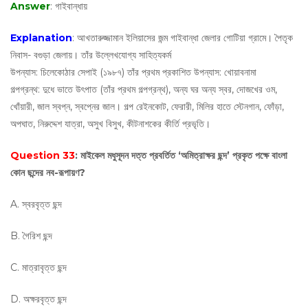
Answer
: গাইবান্ধায়
Explanation
: আখতারুজ্জামান ইলিয়াসের জন্ম গাইবান্ধা জেলার গোটিয়া গ্রামে। পৈতৃক
নিবাস- বগুড়া জেলায়। তাঁর উল্লেখযোগ্য সাহিত্যকর্ম
উপন্যাস: চিলেকোঠার সেপাই (১৯৮৭) তাঁর প্রথম প্রকাশিত উপন্যাস: খোয়াবনামা
গল্পগ্রন্থ: দুধে ভাতে উৎপাত (তাঁর প্রথম গল্পগ্রন্থ), অন্য ঘর অন্য স্বর, দোজখের ওম,
খোঁয়ারী, জাল স্বপ্ন, স্বপ্নের জাল। গল্প রেইনকোট, ফেরারী, মিলির হাতে স্টেনগান, ফোঁড়া,
অপঘাত, নিরুদ্দেশ যাত্রা, অসুখ বিসুখ, কীটনাশকের কীর্তি প্রভৃতি।
Question 33
: মাইকেল মধুসূদন দত্ত প্রবর্তিত ‘অমিত্রাক্ষর ছন্দ’ প্রকৃত পক্ষে বাংলা
কোন ছন্দের নব-রূপায়ণ?
A. স্বরবৃত্ত ছন্দ
B. গৈরিশ ছন্দ
C. মাত্রাবৃত্ত ছন্দ
D. অক্ষরবৃত্ত ছন্দ