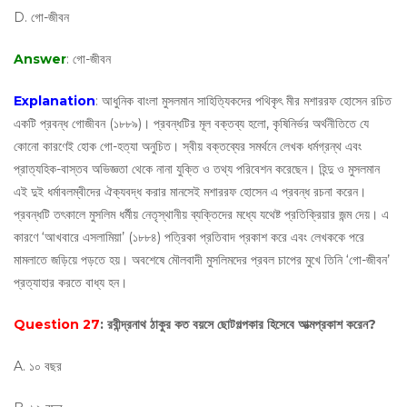
D. গো-জীবন
Answer
: গো-জীবন
Explanation
: আধুনিক বাংলা মুসলমান সাহিত্যিকদের পথিকৃৎ মীর মশাররফ হোসেন রচিত
একটি প্রবন্ধ গোজীবন (১৮৮৯)। প্রবন্ধটির মূল বক্তব্য হলো, কৃষিনির্ভর অর্থনীতিতে যে
কোনো কারণেই হোক গো-হত্যা অনুচিত। স্বীয় বক্তব্যের সমর্থনে লেখক ধর্মগ্রন্থ এবং
প্রাত্যহিক-বাস্তব অভিজ্ঞতা থেকে নানা যুক্তি ও তথ্য পরিবেশন করেছেন। হিন্দু ও মুসলমান
এই দুই ধর্মাবলম্বীদের ঐক্যবদ্ধ করার মানসেই মশাররফ হোসেন এ প্রবন্ধ রচনা করেন।
প্রবন্ধটি তৎকালে মুসলিম ধর্মীয় নেতৃস্থানীয় ব্যক্তিদের মধ্যে যথেষ্ট প্রতিক্রিয়ার জন্ম দেয়। এ
কারণে ‘আখবারে এসলামিয়া’ (১৮৮৪) পত্রিকা প্রতিবাদ প্রকাশ করে এবং লেখককে পরে
মামলাতে জড়িয়ে পড়তে হয়। অবশেষে মৌলবাদী মুসলিমদের প্রবল চাপের মুখে তিনি ‘গো-জীবন’
প্রত্যাহার করতে বাধ্য হন।
Question 27
: রবীন্দ্রনাথ ঠাকুর কত বয়সে ছোটগল্পকার হিসেবে আত্মপ্রকাশ করেন?
A. ১০ বছর