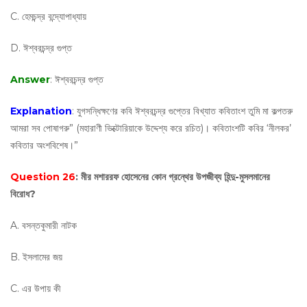
C. হেমচন্দ্র বন্দ্যোপাধ্যায়
D. ঈশ্বরচন্দ্র গুপ্ত
Answer
: ঈশ্বরচন্দ্র গুপ্ত
Explanation
: যুগসন্ধিক্ষণের কবি ঈশ্বরচন্দ্র গুপ্তের বিখ্যাত কবিতাংশ তুমি মা কল্পতরু
আমরা সব পোষাগরু” (মহারাণী ভিক্টোরিয়াকে উদ্দেশ্য করে রচিত)। কবিতাংশটি কবির ‘নীলকর’
কবিতার অংশবিশেষ।”
Question 26
: মীর মশাররফ হোসেনের কোন গ্রন্থের উপজীব্য হিন্দু-মুসলমানের
বিরোধ?
A. বসন্তকুমারী নাটক
B. ইসলামের জয়
C. এর উপায় কী