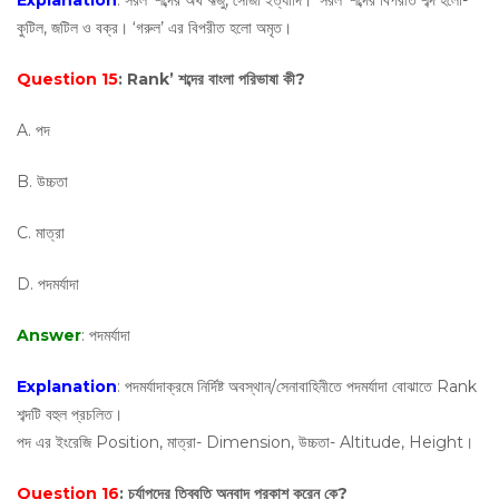
Explanation
: সরল’ শব্দের অর্থ ঋজু, সোজা ইত্যাদি। ‘সরল’ শব্দের বিপরীত শব্দ হলো-
কুটিল, জটিল ও বক্র। ‘গরুল’ এর বিপরীত হলো অমৃত।
Question 15
: Rank’ শব্দের বাংলা পরিভাষা কী?
A. পদ
B. উচ্চতা
C. মাত্রা
D. পদমর্যাদা
Answer
: পদমর্যাদা
Explanation
: পদমর্যাদাক্রমে নির্দিষ্ট অবস্থান/সেনাবাহিনীতে পদমর্যাদা বোঝাতে Rank
শব্দটি বহুল প্রচলিত।
পদ এর ইংরেজি Position, মাত্রা- Dimension, উচ্চতা- Altitude, Height।
Question 16
: চর্যাপদের তিব্বতি অনুবাদ প্রকাশ করেন কে?