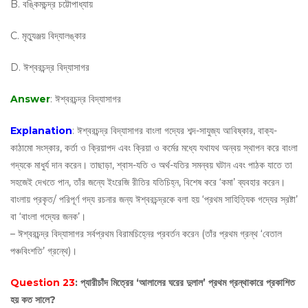
B. বঙ্কিমচন্দ্র চট্টোপাধ্যায়
C. মৃত্যুঞ্জয় বিদ্যালঙ্কার
D. ঈশ্বরচন্দ্র বিদ্যাসাগর
Answer
: ঈশ্বরচন্দ্র বিদ্যাসাগর
Explanation
: ঈশ্বরচন্দ্র বিদ্যাসাগর বাংলা গদ্যের শব্দ-সাযুজ্য আবিষ্কার, বাক্য-
কাঠামো সংস্কার, কর্তা ও ক্রিয়াপদ এবং ক্রিয়া ও কর্মের মধ্যে যথাযথ অন্বয় স্থাপন করে বাংলা
গদ্যকে মাধুর্য দান করেন। তাছাড়া, শ্বাস-যতি ও অর্থ-যতির সমন্বয় ঘটান এবং পাঠক যাতে তা
সহজেই দেখতে পান, তাঁর জন্যে ইংরেজি রীতির যতিচিহ্ন, বিশেষ করে ‘কমা’ ব্যবহার করেন।
বাংলায় প্রকৃত/ পরিপূর্ণ গদ্য রচনার জন্য ঈশ্বরচন্দ্রকে বলা হয় ‘প্রথম সাহিত্যিক গদ্যের স্রষ্টা’
বা ‘বাংলা গদ্যের জনক’।
– ঈশ্বরচন্দ্র বিদ্যাসাগর সর্বপ্রথম বিরামচিহ্নের প্রবর্তন করেন (তাঁর প্রথম গ্রন্থ ‘বেতাল
পঞ্চবিংশতি’ গ্রন্থে)।
Question 23
: প্যারীচাঁদ মিত্রের ‘আলালের ঘরের দুলাল’ প্রথম গ্রন্থাকারে প্রকাশিত
হয় কত সালে?