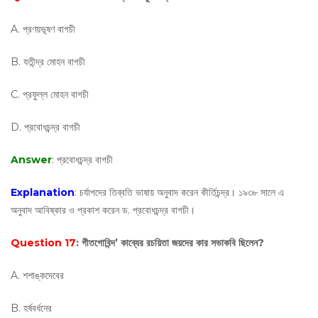
A. প্রণয়ভূষণ বাগচী
B. যতীন্দ্র মোহন বাগচী
C. প্রফুল্ল মোহন বাগচী
D. প্রবোধচন্দ্র বাগচী
Answer
: প্রবোধচন্দ্র বাগচী
Explanation
: চর্যাপদের তিব্বতি ভাষায় অনুবাদ করেন কীর্তিচন্দ্র। ১৯৩৮ সালে এ
অনুবাদ আবিষ্কার ও প্রকাশ করেন ড. প্রবোধচন্দ্র বাগচী।
Question 17
: গীতগোবিন্দ’ কাব্যের রচয়িতা জয়দের কার সভাকবি ছিলেন?
A. শশাঙ্কদেবের
B. হর্ষবর্ধনের