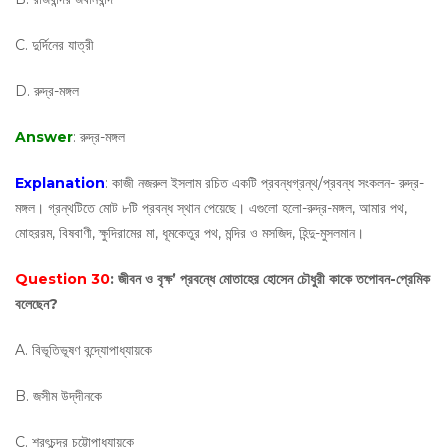
C. দুর্দিনের যাত্রী
D. রুদ্র-মঙ্গল
Answer
: রুদ্র-মঙ্গল
Explanation
: কাজী নজরুল ইসলাম রচিত একটি প্রবন্ধগ্রন্থ/প্রবন্ধ সংকলন- রুদ্র-
মঙ্গল। গ্রন্থটিতে মোট ৮টি প্রবন্ধ স্থান পেয়েছে। এগুলো হলো-রুদ্র-মঙ্গল, আমার পথ,
মোহররম, বিষবাণী, ক্ষুদিরামের মা, ধূমকেতুর পথ, মন্দির ও মসজিদ, হিন্দু-মুসলমান।
Question 30
: জীবন ও বৃক্ষ’ প্রবন্ধে মোতাহের হোসেন চৌধুরী কাকে তপোবন-প্রেমিক
বলেছেন?
A. বিভূতিভূষণ বন্দ্যোপাধ্যায়কে
B. জসীম উদ্‌দীনকে
C. শরৎচন্দ্র চট্টোপাধ্যায়কে