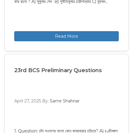
কার রচনা ? A) সুকুমার সেন B) সুনীতিকুমার চট্টোপাধ্যায় C) মুহম্মদ…
Read More
23rd BCS Preliminary Questions
April 27, 2025
By:
Samir Shahriar
1. Question: চাঁদ সওদাগর বাংলা কোন কাব্যধারার চরিত্র? A) চণ্ডীমঙ্গল