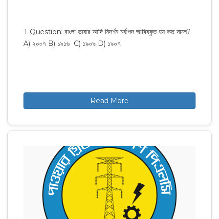
1. Question: বাংলা ভাষার আদি নিদর্শন চর্যাপদ আবিষ্কৃত হয় কত সালে?
A) ২০০৭ B) ১৯১৬ C) ১৯০৯ D) ১৯০৭
Read More