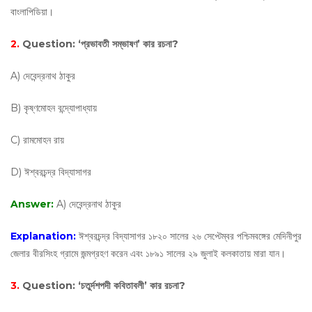
বাংলাপিডিয়া।
2.
Question:
‘প্রভাবতী সম্ভাষণ’ কার রচনা?
A) দেবেন্দ্রনাথ ঠাকুর
B) কৃষ্ণমোহন বন্দ্যোপাধ্যায়
C) রামমোহন রায়
D) ঈশ্বরচন্দ্র বিদ্যাসাগর
Answer:
A) দেবেন্দ্রনাথ ঠাকুর
Explanation:
ঈশ্বরচন্দ্র বিদ্যাসাগর ১৮২০ সালের ২৬ সেপ্টেম্বর পশ্চিমবঙ্গের মেদিনীপুর
জেলার বীরসিংহ গ্রামে জন্মগ্রহণ করেন এবং ১৮৯১ সালের ২৯ জুলাই কলকাতায় মারা যান।
3.
Question:
‘চতুর্দশপদী কবিতাবলী’ কার রচনা?