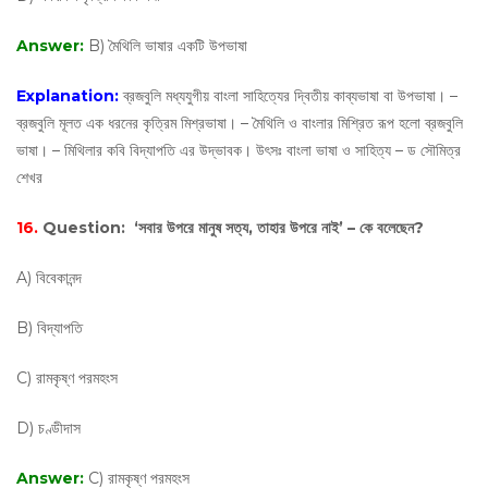
Answer:
B) মৈথিলি ভাষার একটি উপভাষা
Explanation:
ব্রজবুলি মধ্যযুগীয় বাংলা সাহিত্যের দ্বিতীয় কাব্যভাষা বা উপভাষা। –
ব্রজবুলি মূলত এক ধরনের কৃত্রিম মিশ্রভাষা। – মৈথিলি ও বাংলার মিশ্রিত রূপ হলো ব্রজবুলি
ভাষা। – মিথিলার কবি বিদ্যাপতি এর উদ্ভাবক। উৎসঃ বাংলা ভাষা ও সাহিত্য – ড সৌমিত্র
শেখর
16.
Question:
‘সবার উপরে মানুষ সত্য, তাহার উপরে নাই’ – কে বলেছেন?
A) বিবেকানন্দ
B) বিদ্যাপতি
C) রামকৃষ্ণ পরমহংস
D) চণ্ডীদাস
Answer:
C) রামকৃষ্ণ পরমহংস