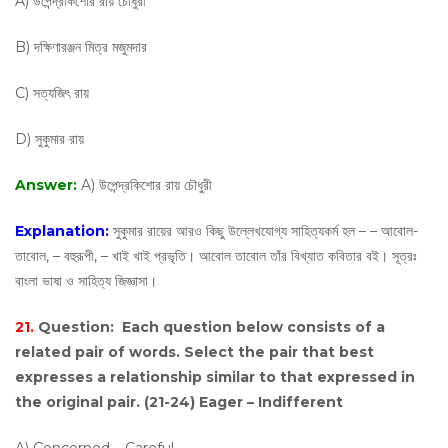
A) উপেন্দ্রকিশোর রায় চৌধুরী
B) দক্ষিণারঞ্জন মিত্র মজুমদার
C) সত্যজিৎ রায়
D) সুকুমার রায়
Answer:
A) উপেন্দ্রকিশোর রায় চৌধুরী
Explanation:
সুকুমার রায়ের আরও কিছু উল্লেখযোগ্য সাহিত্যকর্ম হল – – আবোল-
তাবোল, – বহুরূপী, – খাই খাই প্রভৃতি। আবোল তাবোল তাঁর বিখ্যাত কবিতার বই। সূত্রঃ
বাংলা ভাষা ও সাহিত্য জিজ্ঞাসা।
21.
Question:
Each question below consists of a
related pair of words. Select the pair that best
expresses a relationship similar to that expressed in
the original pair. (21-24) Eager – Indifferent