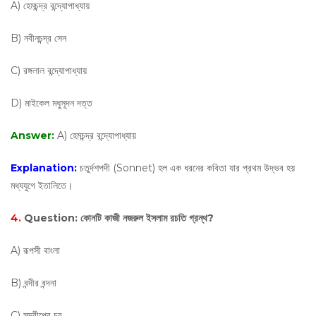
A) হেমচন্দ্র বন্দ্যোপাধ্যায়
B) নবীনচন্দ্র সেন
C) রঙ্গলাল বন্দ্যোপাধ্যায়
D) মাইকেল মধুসূদন দত্ত
Answer:
A) হেমচন্দ্র বন্দ্যোপাধ্যায়
Explanation:
চতুর্দশপদী (Sonnet) হল এক ধরনের কবিতা যার প্রথম উদ্ভব হয়
মধ্যযুগে ইতালিতে।
4.
Question:
কোনটি কাজী নজরুল ইসলাম রচতি গ্রন্থ?
A) রূপসী বাংলা
B) বন্দীর বন্দনা
C) সন্দ্বীপের চর