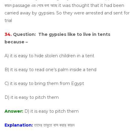
কারন passage এর শেষে বলা আছে it was thought that it had been
carried away by gypsies. So they were arrested and sent for
trial
34.
Question:
The gypsies like to live in tents
because –
A) it is easy to hide stolen children in a tent
B) it is easy to read one’s palm inside a tend
C) it is easy to bring them from Egypt
D) it is easy to pitch them
Answer:
D) it is easy to pitch them
Explanation:
তাদের তাবুতে বাস করার কারন