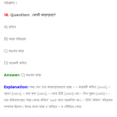
পরিকল্পিত।
18.
Question:
কোনটি কাব্যগ্রন্থ?
A) কবিতা
B) কাব্য পরিক্রমা
C) বাঙলার কাব্য
D) কয়েকটি কবিতা
Answer:
C) বাঙলার কাব্য
Explanation:
সমর সেন: তার কাব্যগ্রন্থগুলো হচ্ছে – – কয়েকটি কবিতা (১৯৩৭), –
গ্রহণ (১৯৪০), – নানা কথা (১৯৪২), – খোলা চিঠি (১৯৪৩) এবং – তিন পুরুষ (১৯৪৪)। –
তার কবিতাসংগ্রহ ‘সমর সেনের কবিতা’ ১৯৫৪ সালে প্রকাশিত হয়। – তিনি ‘কবিতা’ পত্রিকার
সম্পাদক ছিলেন। উৎসঃ বাংলা ভাষা ও সাহিত্য – ড সৌমিত্র শেখর