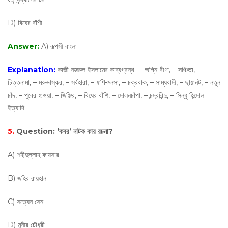
D) বিষের বাঁশী
Answer:
A) রূপসী বাংলা
Explanation:
কাজী নজরুল ইসলামের কাব্যগ্রন্থ- – অগ্নি-বীণা, – সঞ্চিতা, –
চিত্তনামা, – মরুভাস্কর, – সর্বহারা, – ফণি-মনসা, – চক্রবাক, – সাম্যবাদী, – ছায়ানট, – নতুন
চাঁদ, – পুবের হাওয়া, – জিঞ্জির, – বিষের বাঁশি, – দোলনচাঁপা, – চন্দ্রবিন্দু, – সিন্ধু হিন্দোল
ইত্যাদি
5.
Question:
‘কবর’ নাটক কার রচনা?
A) শহীদুল্লাহ কায়সার
B) জহির রায়হান
C) সত্যেন সেন
D) মুনীর চৌধুরী