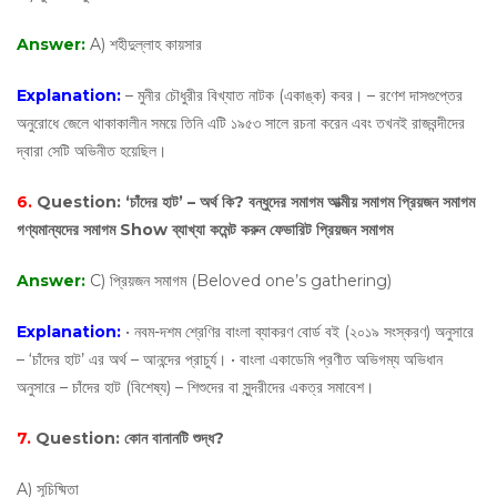
Answer:
A) শহীদুল্লাহ কায়সার
Explanation:
– মুনীর চৌধুরীর বিখ্যাত নাটক (একাঙ্ক) কবর। – রণেশ দাসগুপ্তের
অনুরোধে জেলে থাকাকালীন সময়ে তিনি এটি ১৯৫৩ সালে রচনা করেন এবং তখনই রাজবন্দীদের
দ্বারা সেটি অভিনীত হয়েছিল।
6.
Question:
‘চাঁদের হাট’ – অর্থ কি? বন্ধুদের সমাগম আত্মীয় সমাগম প্রিয়জন সমাগম
গণ্যমান্যদের সমাগম Show ব্যাখ্যা কমেন্ট করুন ফেভারিট প্রিয়জন সমাগম
Answer:
C) প্রিয়জন সমাগম (Beloved one’s gathering)
Explanation:
• নবম-দশম শ্রেণির বাংলা ব্যাকরণ বোর্ড বই (২০১৯ সংস্করণ) অনুসারে
– ‘চাঁদের হাট’ এর অর্থ – আনন্দের প্রাচুর্য। • বাংলা একাডেমি প্রণীত অভিগম্য অভিধান
অনুসারে – চাঁদের হাট (বিশেষ্য) – শিশুদের বা সুন্দরীদের একত্র সমাবেশ।
7.
Question:
কোন বানানটি শুদ্ধ?
A) সূচিষ্মিতা