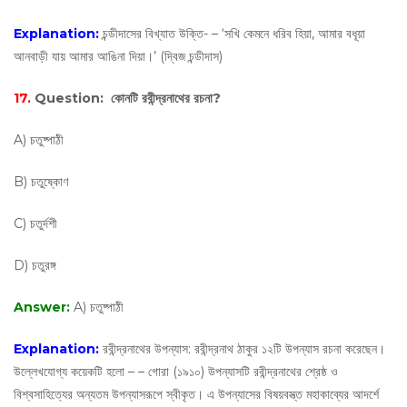
Explanation:
চন্ডীদাসের বিখ্যাত উক্তি- – ‘সখি কেমনে ধরিব হিয়া, আমার বধূয়া
আনবাড়ী যায় আমার আঙিনা দিয়া।’ (দ্বিজ চন্ডীদাস)
17.
Question:
কোনটি রবীন্দ্রনাথের রচনা?
A) চতুষ্পাঠী
B) চতুষ্কোণ
C) চতুর্দশী
D) চতুরঙ্গ
Answer:
A) চতুষ্পাঠী
Explanation:
রবীন্দ্রনাথের উপন্যাস: রবীন্দ্রনাথ ঠাকুর ১২টি উপন্যাস রচনা করেছেন।
উল্লেখযোগ্য কয়েকটি হলো – – গোরা (১৯১০) উপন্যাসটি রবীন্দ্রনাথের শ্রেষ্ঠ ও
বিশ্বসাহিত্যের অন্যতম উপন্যাসরূপে স্বীকৃত। এ উপন্যাসের বিষয়বস্ত্ত মহাকাব্যের আদর্শে