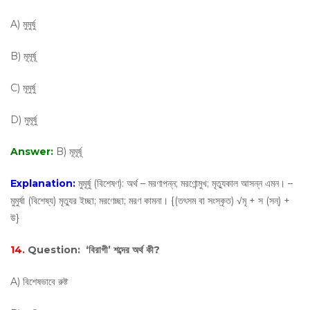
A) মুমুর্ষু
B) মূমূর্ষূ
C) মূমুর্ষু
D) মুমূর্ষু
Answer:
B) মূমূর্ষূ
Explanation:
মুমূর্ষু (বিশেষণ): অর্থ – মরণাপন্ন; মরণোন্মুখ; মৃত্যুকাল আসন্ন এমন। –
মুমুর্ষা (বিশেষ্য) মৃত্যুর ইচ্ছা; মরণেচ্ছা; মরণ কামনা। {(তৎসম বা সংস্কৃত) √মৃ + স (সন্‌) +
উ}
14.
Question:
‘বিরাগী’ শব্দের অর্থ কী?
A) বিশেষভাবে রুষ্ট