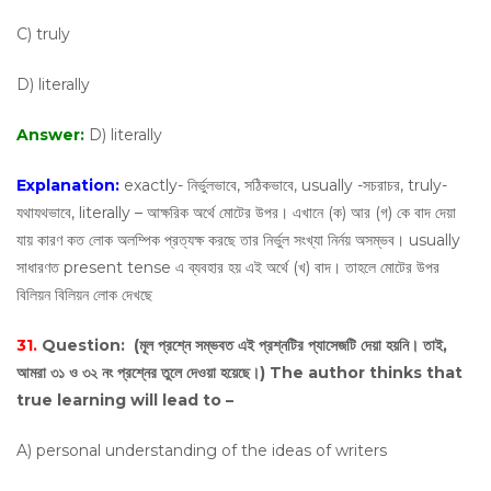
C) truly
D) literally
Answer:
D) literally
Explanation:
exactly- নির্ভুলভাবে, সঠিকভাবে, usually -সচরাচর, truly-
যথাযথভাবে, literally – আক্ষরিক অর্থে মোটের উপর। এখানে (ক) আর (গ) কে বাদ দেয়া
যায় কারণ কত লোক অলম্পিক প্রত্যক্ষ করছে তার নির্ভুল সংখ্যা নির্নয় অসম্ভব। usually
সাধারণত present tense এ ব্যবহার হয় এই অর্থে (খ) বাদ। তাহলে মোটের উপর
বিলিয়ন বিলিয়ন লোক দেখছে
31.
Question:
(মূল প্রশ্নে সম্ভবত এই প্রশ্নটির প্যাসেজটি দেয়া হয়নি। তাই,
আমরা ৩১ ও ৩২ নং প্রশ্নের তুলে দেওয়া হয়েছে।) The author thinks that
true learning will lead to –
A) personal understanding of the ideas of writers