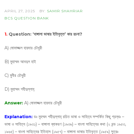
APRIL 27, 2025
BY:
SAMIR SHAHRIAR
BCS QUESTION BANK
1.
Question:
‘বাঙ্গালা ভাষার ইতিবৃত্ত’ কার রচনা?
A) মোফাজ্জল হায়দার চৌধুরী
B) মুহাম্মদ আবদুল হাই
C) মুনীর চৌধুরী
D) মুহাম্মদ শহীদুল্লাহ্‌
Answer:
A) মোফাজ্জল হায়দার চৌধুরী
Explanation:
ডঃ মুহম্মদ শহীদুল্লাহ্ রচিত ভাষা ও সাহিত্য সম্পর্কিত কিছু গ্রন্থঃ –
ভাষা ও সাহিত্য (১৯৩১) – বাঙ্গালা ব্যাকরণ (১৯৩৬) – বাংলা সাহিত্যের কথা (২ খন্ড ১৯৫৩,
১৯৬৫) – বাংলা সাহিত্যের ইতিহাস (১৯৫৭) – বাঙ্গালা ভাষার ইতিবৃত্ত (১৯৫৯) সুত্রঃ