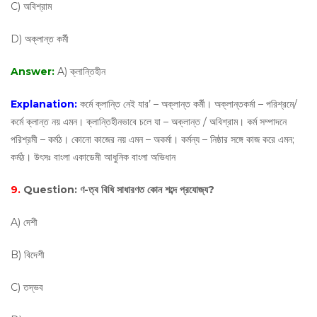
C) অবিশ্রাম
D) অক্লান্ত কর্মী
Answer:
A) ক্লান্তিহীন
Explanation:
কর্মে ক্লান্তি নেই যার’ – অক্লান্ত কর্মী। অক্লান্তকর্মা – পরিশ্রমে/
কর্মে ক্লান্ত নয় এমন। ক্লান্তিহীনভাবে চলে যা – অক্লান্ত / অবিশ্রাম। কর্ম সম্পাদনে
পরিশ্রমী – কর্মঠ। কোনো কাজের নয় এমন – অকর্মা। কর্মন্য – নিষ্ঠার সঙ্গে কাজ করে এমন;
কর্মঠ। উৎসঃ বাংলা একাডেমী আধুনিক বাংলা অভিধান
9.
Question:
ণ-ত্ব বিধি সাধারণত কোন শব্দে প্রযোজ্য?
A) দেশী
B) বিদেশী
C) তদ্ভব