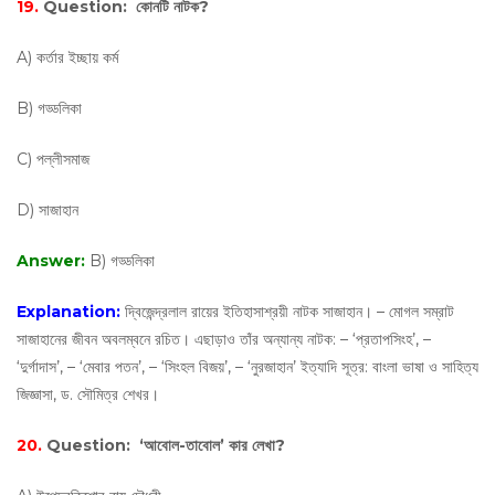
19.
Question:
কোনটি নাটক?
A) কর্তার ইচ্ছায় কর্ম
B) গড্ডলিকা
C) পল্লীসমাজ
D) সাজাহান
Answer:
B) গড্ডলিকা
Explanation:
দ্বিজেন্দ্রলাল রায়ের ইতিহাসাশ্রয়ী নাটক সাজাহান। – মোগল সম্রাট
সাজাহানের জীবন অবলম্বনে রচিত। এছাড়াও তাঁর অন্যান্য নাটক: – ‘প্রতাপসিংহ’, –
‘দুর্গাদাস’, – ‘মেবার পতন’, – ‘সিংহল বিজয়’, – ‘নুরজাহান’ ইত্যাদি সূত্র: বাংলা ভাষা ও সাহিত্য
জিজ্ঞাসা, ড. সৌমিত্র শেখর।
20.
Question:
‘আবোল-তাবোল’ কার লেখা?