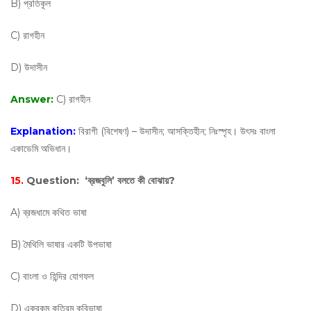
B) প্রতিকূল
C) রাগহীন
D) উদাসীন
Answer:
C) রাগহীন
Explanation:
বিরাগী (বিশেষণ) – উদাসীন; আসক্তিহীন; নিঃস্পৃহ। উৎসঃ বাংলা
একাডেমি অভিধান।
15.
Question:
‘ব্রজবুলি’ বলতে কী বোঝায়?
A) ব্রজধামে কথিত ভাষা
B) মৈথিলি ভাষার একটি উপভাষা
C) বাংলা ও হিন্দির যোগফল
D) একরকম কৃত্রিম কবিভাষা