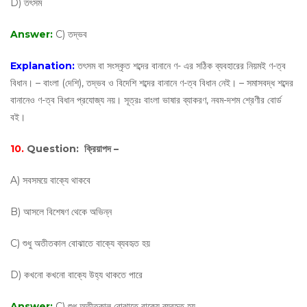
D) তৎসম
Answer:
C) তদ্ভব
Explanation:
তৎসম বা সংস্কৃত শব্দের বানানে ণ- এর সঠিক ব্যবহারের নিয়মই ণ-ত্ব
বিধান। – বাংলা (দেশি), তদ্ভব ও বিদেশি শব্দের বানানে ণ-ত্ব বিধান নেই। – সমাসবদ্ধ শব্দের
বানানেও ণ-ত্ব বিধান প্রযোজ্য নয়। সূত্রঃ বাংলা ভাষার ব্যাকরণ, নবম-দশম শ্রেণীর বোর্ড
বই।
10.
Question:
ক্রিয়াপদ –
A) সবসময়ে বাক্যে থাকবে
B) আসলে বিশেষণ থেকে অভিন্ন
C) শুধু অতীতকাল বোঝাতে বাক্যে ব্যবহৃত হয়
D) কখনো কখনো বাক্যে উহ্য থাকতে পারে
Answer:
C) শুধু অতীতকাল বোঝাতে বাক্যে ব্যবহৃত হয়