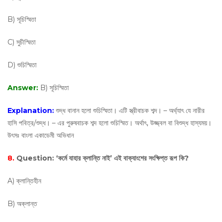
B) সূচিস্মিতা
C) সুচীস্মিতা
D) শুচিস্মিতা
Answer:
B) সূচিস্মিতা
Explanation:
শুদ্ধ বানান হলো শুচিস্মিতা। এটি স্ত্রীবাচক শব্দ। – অর্থ্যাৎ যে নারীর
হাসি পবিত্র/শুদ্ধ। – এর পুরুষবাচক শব্দ হলো শুচিস্মিত। অর্থাৎ, উজ্জ্বল বা বিশুদ্ধ হাস্যময়।
উৎসঃ বাংলা একাডেমী অভিধান
8.
Question:
‘কর্মে যাহার ক্লান্তি নাই’ এই বাক্যাংশের সংক্ষিপ্ত রূপ কি?
A) ক্লান্তিহীন
B) অক্লান্ত