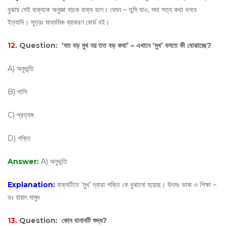
বুঝায় সেই বাক্যকে অনুজ্ঞা বাচক বাক্য বলে। যেমন – তুমি যাও, সদা সত্য কথা বলবে
ইত্যাদি। সূত্রঃ মাধ্যমিক ব্যাকরণ বোর্ড বই।
12.
Question:
‘যত বড় মুখ নয় তত বড় কথা’ – এখানে ‘মুখ’ বলতে কী বোঝাচ্ছে?
A) অনুভূতি
B) গালি
C) প্রত্যঙ্গ
D) শক্তি
Answer:
A) অনুভূতি
Explanation:
বাক্যটিতে ‘মুখ’ দ্বারা শক্তি কে বুঝানো হয়েছে। উৎসঃ ভাষা ও শিক্ষা –
ডঃ হায়াৎ মামুদ
13.
Question:
কোন বানানটি শুদ্ধ?