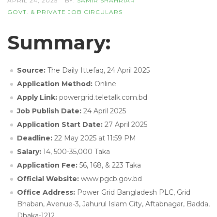
APRIL 24, 2025
BY:
SAMIR SHAHRIAR
GOVT. & PRIVATE JOB CIRCULARS
Summary:
Source:
The Daily Ittefaq, 24 April 2025
Application Method:
Online
Apply Link:
powergrid.teletalk.com.bd
Job Publish Date:
24 April 2025
Application Start Date:
27 April 2025
Deadline:
22 May 2025 at 11:59 PM
Salary:
14, 500-35,000 Taka
Application Fee:
56, 168, & 223 Taka
Official Website:
www.pgcb.gov.bd
Office Address:
Power Grid Bangladesh PLC, Grid
Bhaban, Avenue-3, Jahurul Islam City, Aftabnagar, Badda,
Dhaka-1212.