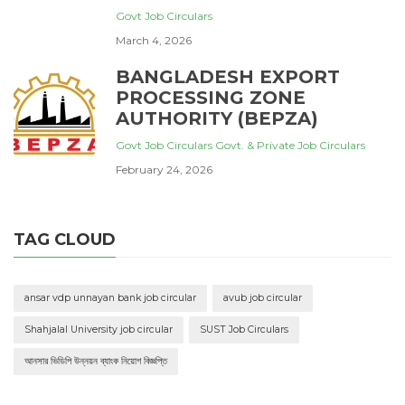
Govt Job Circulars
March 4, 2026
BANGLADESH EXPORT
PROCESSING ZONE
AUTHORITY (BEPZA)
Govt Job Circulars
Govt. & Private Job Circulars
February 24, 2026
TAG CLOUD
ansar vdp unnayan bank job circular
avub job circular
Shahjalal University job circular
SUST Job Circulars
আনসার ভিডিপি উন্নয়ন ব্যাংক নিয়োগ বিজ্ঞপ্তি