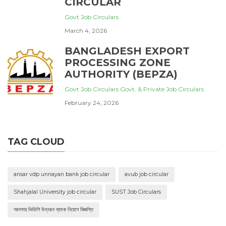
CIRCULAR
Govt Job Circulars
March 4, 2026
BANGLADESH EXPORT
PROCESSING ZONE
AUTHORITY (BEPZA)
Govt Job Circulars
Govt. & Private Job Circulars
February 24, 2026
TAG CLOUD
ansar vdp unnayan bank job circular
avub job circular
Shahjalal University job circular
SUST Job Circulars
আনসার ভিডিপি উন্নয়ন ব্যাংক নিয়োগ বিজ্ঞপ্তি