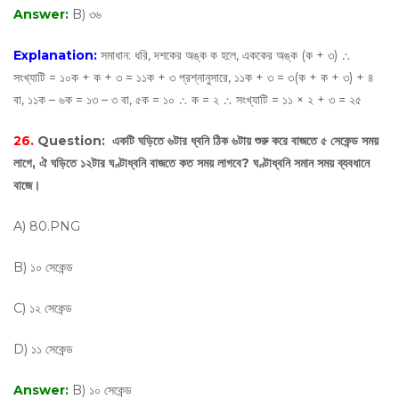
Answer:
B) ৩৬
Explanation:
সমাধান: ধরি, দশকের অঙ্ক ক হলে, এককের অঙ্ক (ক + ৩) ∴
সংখ্যাটি = ১০ক + ক + ৩ = ১১ক + ৩ প্রশ্নানুসারে, ১১ক + ৩ = ৩(ক + ক + ৩) + ৪
বা, ১১ক – ৬ক = ১৩ – ৩ বা, ৫ক = ১০ ∴ ক = ২ ∴ সংখ্যাটি = ১১ × ২ + ৩ = ২৫
26.
Question:
একটি ঘড়িতে ৬টার ধ্বনি ঠিক ৬টায় শুরু করে বাজতে ৫ সেকেন্ড সময়
লাগে, ঐ ঘড়িতে ১২টার ঘণ্টাধ্বনি বাজতে কত সময় লাগবে? ঘণ্টাধ্বনি সমান সময় ব্যবধানে
বাজে।
A) 80.PNG
B) ১০ সেকেন্ড
C) ১২ সেকেন্ড
D) ১১ সেকেন্ড
Answer:
B) ১০ সেকেন্ড