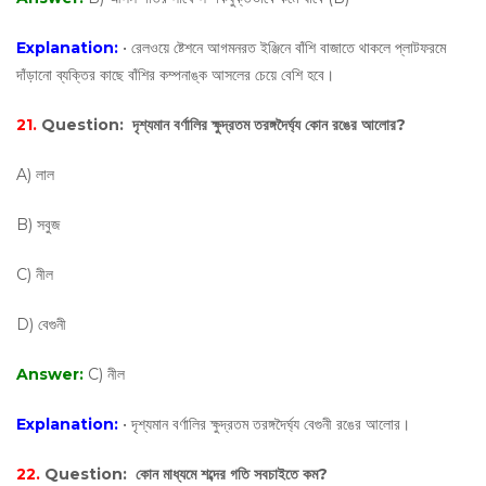
Explanation:
• রেলওয়ে ষ্টেশনে আগমনরত ইঞ্জিনে বাঁশি বাজাতে থাকলে প্লাটফরমে
দাঁড়ানো ব্যক্তির কাছে বাঁশির কম্পনাঙ্ক আসলের চেয়ে বেশি হবে।
21.
Question:
দৃশ্যমান বর্ণালির ক্ষুদ্রতম তরঙ্গদৈর্ঘ্য কোন রঙের আলোর?
A) লাল
B) সবুজ
C) নীল
D) বেগুনী
Answer:
C) নীল
Explanation:
• দৃশ্যমান বর্ণালির ক্ষুদ্রতম তরঙ্গদৈর্ঘ্য বেগুনী রঙের আলোর।
22.
Question:
কোন মাধ্যমে শব্দের গতি সবচাইতে কম?