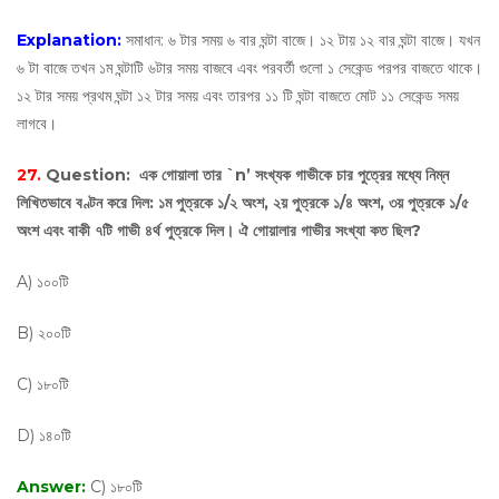
Explanation:
সমাধান: ৬ টার সময় ৬ বার ঘন্টা বাজে। ১২ টায় ১২ বার ঘন্টা বাজে। যখন
৬ টা বাজে তখন ১ম ঘন্টাটি ৬টার সময় বাজবে এবং পরবর্তী গুলো ১ সেকেন্ড পরপর বাজতে থাকে।
১২ টার সময় প্রথম ঘন্টা ১২ টার সময় এবং তারপর ১১ টি ঘন্টা বাজতে মোট ১১ সেকেন্ড সময়
লাগবে।
27.
Question:
এক গোয়ালা তার `n’ সংখ্যক গাভীকে চার পুত্রের মধ্যে নিম্ন
লিখিতভাবে বণ্টন করে দিল: ১ম পুত্রকে ১/২ অংশ, ২য় পুত্রকে ১/৪ অংশ, ৩য় পুত্রকে ১/৫
অংশ এবং বাকী ৭টি গাভী ৪র্থ পুত্রকে দিল। ঐ গোয়ালার গাভীর সংখ্যা কত ছিল?
A) ১০০টি
B) ২০০টি
C) ১৮০টি
D) ১৪০টি
Answer:
C) ১৮০টি