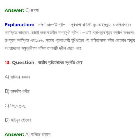
Answer:
C) রূপসা
Explanation:
• দক্ষিণ তালপট্টি দ্বীপ: – পূর্ববাশা বা নিউ মুর আইল্যান্ড বঙ্গোপসাগরের
অবস্থিত ভারতের ছোটো জনবসতিহীন সাগরমুখী দ্বীপ। – এটি গঙ্গা-ব্রহ্মপুত্র বদ্বীপ অঞ্চলের
উপকূলে অবস্থিত এবং১৯৭০ সালের প্রলয়ংকরী ঘূর্ণিঝড়ের পর হাড়িয়াভাঙ্গা নদীর মোহনার অদূরে
বাংলাদেশের সমুদ্রসীমায় দক্ষিণ তালপট্টি দ্বীপ জেগে ওঠে
13.
Question:
জাতীয় স্মৃতিসৌধের স্থপতি কে?
A) হামিদুর রহমান
B) তানভীর কবীর
C) নিতুন কুণ্ডু
D) মাইনুল হোসেন
Answer:
A) হামিদুর রহমান