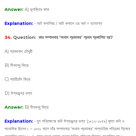
Answer:
A) ভূশক্তির কাক
Explanation:
• আট কপালিয়া / আট কপালে এর অর্থ = হতভাগ্য
34.
Question:
কার সম্পাদনায় ‘সংবাদ প্রভাকর’ প্রথম প্রকাশিত হয়?
A) প্রমথনাথ চৌধুরী
B) দীনবন্ধু মিত্র
C) প্যারীচাঁদ মিত্র
D) ঈশ্বরচন্দ্র গুপ্ত
Answer:
B) দীনবন্ধু মিত্র
Explanation:
• যুগ সন্ধিক্ষণের কবি ঈশ্বরচন্দ্র গুপ্ত (১৮১২-১৮৫৯) মূলত কবি ও
সাংবাদিক ছিলেন। – ১৮৩১ সালে তাঁর সম্পাদনায় ‘সংবাদ প্রভাকর’ সাপ্তাহিক পত্রিকা হিসেবে