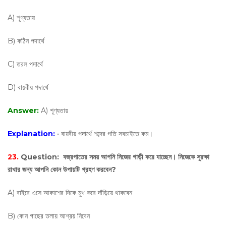
A) শূণ্যতায়
B) কঠিন পদার্থে
C) তরল পদার্থে
D) বায়বীয় পদার্থে
Answer:
A) শূণ্যতায়
Explanation:
• বায়বীয় পদার্থে শব্দের গতি সবচাইতে কম।
23.
Question:
বজ্রপাতের সময় আপনি নিজের গাড়ী করে যাচ্ছেন। নিজেকে সুরক্ষা
রাখার জন্য আপনি কোন উপায়টি গ্রহণ করবেন?
A) বাইরে এসে আকাশের দিকে মুখ করে দাঁড়িয়ে থাকবেন
B) কোন গাছের তলায় আশ্রয় নিবেন