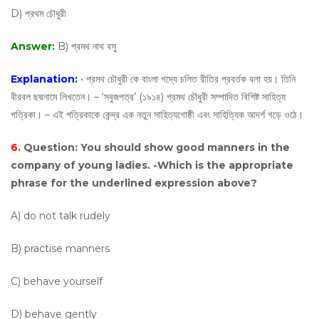
D) প্রথম চৌধুরী
Answer:
B) প্রমথ নাথ বসু
Explanation:
• প্রমথ চৌধুরী কে বাংলা গদ্যে চলিত রীতির প্রবর্তক বলা হয়। তিনি
বীরবল ছদ্মনামে লিখতেন। – ‘সবুজপত্র’ (১৯১৪) প্রমথ চৌধুরী সম্পাদিত বিশিষ্ট সাহিত্য
পত্রিকা। – এই পত্রিকাকে কেন্দ্র এক নতুন সাহিত্যগােষ্ঠী এবং সাহিত্যিক আদর্শ গড়ে ওঠে।
6.
Question:
You should show good manners in the
company of young ladies. -Which is the appropriate
phrase for the underlined expression above?
A) do not talk rudely
B) practise manners
C) behave yourself
D) behave gently