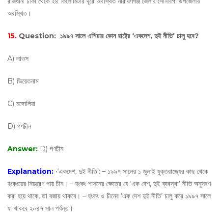
রাজধানী ঢাকা থেকে ২৪ কিলোমিটার দূরে অবস্থিত নারায়ণগঞ্জ জেলার সোনারগাঁ উপজেলায়
অবস্থিত।
15.
Question:
১৯৯৭ সালে এশিয়ার কোন রাষ্ট্রে ‘একদেশ, দুই নীতি’ চালু হবে?
A) লাওস
B) ভিয়েতনাম
C) মঙ্গোলিয়া
D) গণচীন
Answer:
D) গণচীন
Explanation:
•‘একদেশ, দুই নীতি’: – ১৯৯৭ সালের ১ জুলাই যুক্তরাজ্যের কাছ থেকে
হংকংয়ের নিয়ন্ত্রণ পায় চীন। – হংকং শাসনের ক্ষেত্রে যে ‘এক দেশ, দুই ব্যবস্থা’ নীতি অনুসরণ
করা হয়ে থাকে, তা বজায় থাকবে। – হংকং ও চীনের ‘এক দেশ দুই নীতি’ চালু করে ১৯৯৭ সালে
যা থাকবে ২০৪৭ সাল পর্যন্ত।