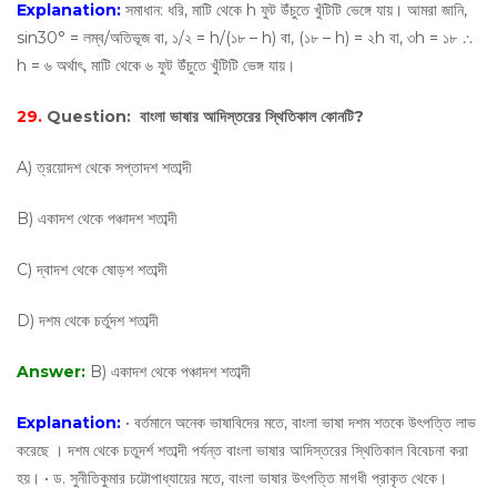
Explanation:
সমাধান: ধরি, মাটি থেকে h ফুট উঁচুতে খুঁটিটি ভেঙ্গে যায়। আমরা জানি,
sin30° = লম্ব/অতিভূজ বা, ১/২ = h/(১৮ – h) বা, (১৮ – h) = ২h বা, ৩h = ১৮ ∴
h = ৬ অর্থাৎ, মাটি থেকে ৬ ফুট উঁচুতে খুঁটিটি ভেঙ্গ যায়।
29.
Question:
বাংলা ভাষার আদিস্তরের স্থিতিকাল কোনটি?
A) ত্রয়োদশ থেকে সপ্তাদশ শতাব্দী
B) একাদশ থেকে পঞ্চাদশ শতাব্দী
C) দ্বাদশ থেকে ষোড়শ শতাব্দী
D) দশম থেকে চর্তুদশ শতাব্দী
Answer:
B) একাদশ থেকে পঞ্চাদশ শতাব্দী
Explanation:
• বর্তমানে অনেক ভাষাবিদের মতে, বাংলা ভাষা দশম শতকে উৎপত্তি লাভ
করেছে । দশম থেকে চতুদর্শ শতাব্দী পর্যন্ত বাংলা ভাষার আদিস্তরের স্থিতিকাল বিবেচনা করা
হয়। • ড. সুনীতিকুমার চট্টোপাধ্যায়ের মতে, বাংলা ভাষার উৎপত্তি মাগধী প্রাকৃত থেকে।