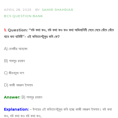
APRIL 28, 2025
BY:
SAMIR SHAHRIAR
BCS QUESTION BANK
1.
Question:
“বউ কথা কও, বউ কথা কও কও কথা অভিমানিনী সেধে সেধে কেঁদে কেঁদে
যাবে কত যামিনী”- এই কবিতাংশটুকুর কবি কে?
A) বেনজীর আহমেদ
B) শামসুর রহমান
C) জীবনানন্দ দাশ
D) কাজী নজরুল ইসলাম
Answer:
B) শামসুর রহমান
Explanation:
– উপরের এই কবিতাংশটুকুর কবি হচ্ছে কাজী নজরুল ইসলাম। বউ কথা
কও, বউ কথা কও বউ কথা কও,