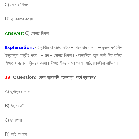
C) সোনার শিকল
D) কুচবরণের কন্যে
Answer:
C) সোনার শিকল
Explanation:
• ইব্রাহীম খাঁ রচিত নাটক – আনোয়ার পাশা। – ভ্রমণ কাহিনী-
ইস্তাম্বুল যাত্রীর পত্র। – গল্প – সোনার শিকল। • অন্যদিকে, বন্দে আলী মিয়া রচিত
শিশুতোষ গ্রন্থ- কুঁচবরণ কন্যা। উৎস: শীকর বাংলা প্রশ্ন-পাঠ, মোহসীনা নাজিলা।
33.
Question:
কোন প্রবচনটি ’হতভাগ্য’ অর্থে ব্যবহৃত?
A) ভূশক্তির কাক
B) উড়নচণ্ডী
C) ছা-পোষা
D) আট কপালে