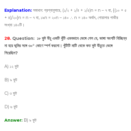
Explanation:
সমাধান: প্রশ্নানুসারে, (১/২ + ১/৪ + ১/৫)n = n – ৭ বা, {(১০ + ৫
+ ৪)/২০}n = n – ৭ বা, ১৯n = ২০n – ১৪০ ∴ n = ১৪০ অর্থাৎ, গোয়ালার গাভীর
সংখ্যা ১৪০টি।
28.
Question:
১৮ ফুৃট উঁচু একটি খুঁটি এমনভাবে ভেঙ্গে গেল যে, ভাঙ্গা অংশটি বিচ্ছিন্ন
না হয়ে ভূমির সঙ্গে ৩০° কোণে স্পর্শ করলো। খুঁটিটি মাটি থেকে কত ফুট উঁচুতে ভেঙ্গে
গিয়েছিল?
A) ১২ ফুট
B) ৯ ফুট
C) ৩ ফুট
D) ৬ ফুট
Answer:
B) ৯ ফুট