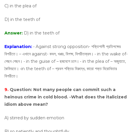
C) in the plea of
D) in the teeth of
Answer:
D) in the teeth of
Explanation:
• Against strong opposition- শক্তিশালী প্রতিপক্ষের
বিপরীতে। – এখানে against- কবল, খপ্পর, বিপক্ষ, বিপরীতক্রম। • in the wake of-
পেছন পেছন। • in the guise of – ছদ্মবেশে চলে। • in the plea of – অজুহাতে,
কৈফিয়তে। •in the teeth of – প্রবল শক্তির বিরুদ্ধে, কারো শক্ত বিরোধিতার
বিপরীতে।
9.
Question:
Not many people can commit such a
heinous crime in cold blood. -What does the italicized
idiom above mean?
A) stirred by sudden emotion
B) so patiently and thoughtfully