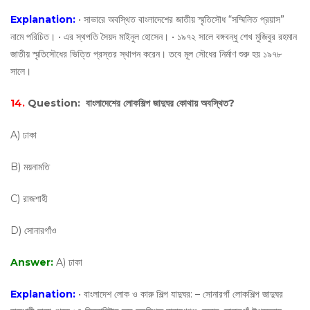
Explanation:
• সাভারে অবস্থিত বাংলাদেশের জাতীয় স্মৃতিসৌধ “সম্মিলিত প্রয়াস”
নামে পরিচিত। • এর স্থপতি সৈয়দ মাইনুল হোসেন। • ১৯৭২ সালে বঙ্গবন্ধু শেখ মুজিবুর রহমান
জাতীয় স্মৃতিসৌধের ভিত্তি প্রস্তর স্থাপন করেন। তবে মূল সৌধের নির্মাণ শুরু হয় ১৯৭৮
সালে।
14.
Question:
বাংলাদেশের লোকশিল্প জাদুঘর কোথায় অবস্থিত?
A) ঢাকা
B) ময়নামতি
C) রাজশাহী
D) সোনারগাঁও
Answer:
A) ঢাকা
Explanation:
• বাংলাদেশ লোক ও কারু শিল্প যাদুঘর: – সোনারগাঁ লোকশিল্প জাদুঘর