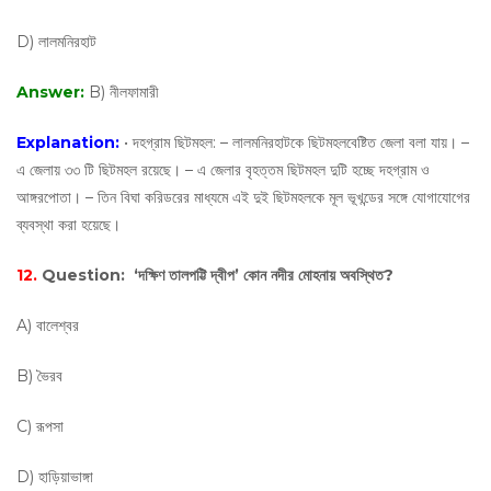
D) লালমনিরহাট
Answer:
B) নীলফামারী
Explanation:
• দহগ্রাম ছিটমহল: – লালমনিরহাটকে ছিটমহলবেষ্টিত জেলা বলা যায়। –
এ জেলায় ৩৩ টি ছিটমহল রয়েছে। – এ জেলার বৃহত্তম ছিটমহল দুটি হচ্ছে দহগ্রাম ও
আঙ্গরপোতা। – তিন বিঘা করিডরের মাধ্যমে এই দুই ছিটমহলকে মূল ভূখন্ডের সঙ্গে যোগাযোগের
ব্যবস্থা করা হয়েছে।
12.
Question:
‘দক্ষিণ তালপট্টি দ্বীপ’ কোন নদীর মোহনায় অবস্থিত?
A) বালেশ্বর
B) ভৈরব
C) রূপসা
D) হাড়িয়াভাঙ্গা