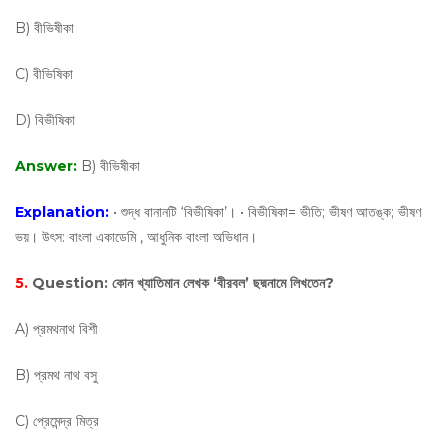
B) বীভিষীকা
C) বীভিষিকা
D) বিভীষিকা
Answer:
B) বীভিষীকা
Explanation:
• শুদ্ধ বানানটি ‘বিভীষিকা’। • বিভীষিকা= ভীতি; ভীষণ আতঙ্ক; ভীষণ
ভয়। উৎস: বাংলা একাডেমি , আধুনিক বাংলা অভিধান।
5.
Question:
কোন খ্যাতিমান লেখক ‘বীরবল’ ছদ্মনামে লিখতেন?
A) প্রমথনাথ বিশী
B) প্রমথ নাথ বসু
C) প্রেমেন্দ্র মিত্র