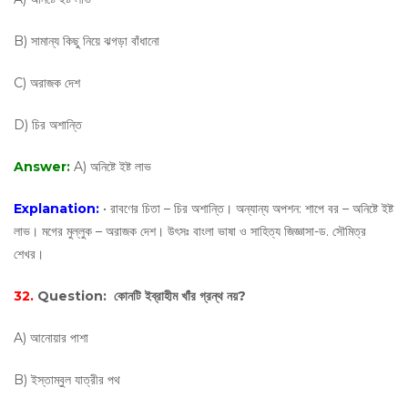
B) সামান্য কিছু নিয়ে ঝগড়া বাঁধানো
C) অরাজক দেশ
D) চির অশান্তি
Answer:
A) অনিষ্টে ইষ্ট লাভ
Explanation:
• রাবণের চিতা – চির অশান্তি। অন্যান্য অপশন: শাপে বর – অনিষ্টে ইষ্ট
লাভ। মগের মুল্লুক – অরাজক দেশ। উৎসঃ বাংলা ভাষা ও সাহিত্য জিজ্ঞাসা-ড. সৌমিত্র
শেখর।
32.
Question:
কোনটি ইব্রাহীম খাঁর গ্রন্থ নয়?
A) আনোয়ার পাশা
B) ইস্তাম্বুল যাত্রীর পথ