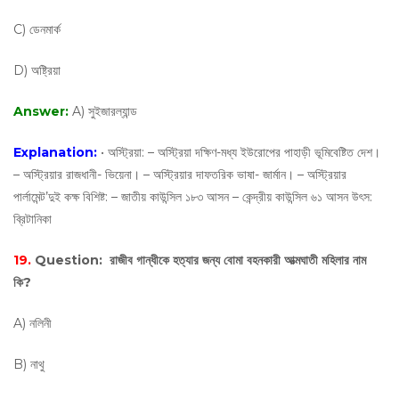
C) ডেনমার্ক
D) অষ্ট্রিয়া
Answer:
A) সুইজারল্যান্ড
Explanation:
• অস্ট্রিয়া: – অস্ট্রিয়া দক্ষিণ-মধ্য ইউরোপের পাহাড়ী ভূমিবেষ্টিত দেশ।
– অস্ট্রিয়ার রাজধানী- ভিয়েনা। – অস্ট্রিয়ার দাফতরিক ভাষা- জার্মান। – অস্ট্রিয়ার
পার্লামেন্ট’দুই কক্ষ বিশিষ্ট: – জাতীয় কাউন্সিল ১৮৩ আসন – কেন্দ্রীয় কাউন্সিল ৬১ আসন উৎস:
ব্রিটানিকা
19.
Question:
রাজীব গান্ধীকে হত্যার জন্য বোমা বহনকারী আত্মঘাতী মহিলার নাম
কি?
A) নলিনী
B) নাথু