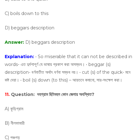
C) boils down to this
D) beggars description
Answer:
D) beggars description
Explanation:
• So miserable that it can not be described in
words- এত দুর্দশাপূর্ণ যে ভাষায় প্রকাশ করা অসম্ভব। • beggar (s)
description- বর্ণনাতীত অর্থাৎ বর্ণনা সম্ভব নয়। • cut (s) of the quick- মনে
কষ্ট দেয়া। • boil (s) down (to this) – আয়তনে কমানো, সার-সংক্ষেপ করা।
11.
Question:
দহগ্রাম ছিটমহল কোন জেলায় অবস্থিত?
A) কুড়িগ্রাম
B) নীলফামারী
C) পঞ্চগড়