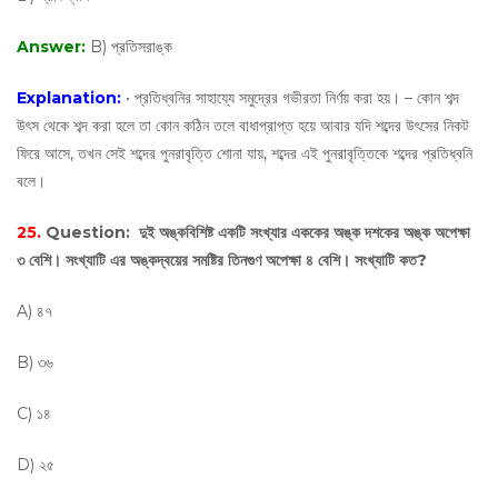
Answer:
B) প্রতিসরাঙ্ক
Explanation:
• প্রতিধ্বনির সাহায্যে সমুদ্রের গভীরতা নির্ণয় করা হয়। – কোন শব্দ
উৎস থেকে শব্দ করা হলে তা কোন কঠিন তলে বাধাপ্রাপ্ত হয়ে আবার যদি শব্দের উৎসের নিকট
ফিরে আসে, তখন সেই শব্দের পুনরাবৃত্তি শোনা যায়, শব্দের এই পুনরাবৃত্তিকে শব্দের প্রতিধ্বনি
বলে।
25.
Question:
দুই অঙ্কবিশিষ্ট একটি সংখ্যার এককের অঙ্ক দশকের অঙ্ক অপেক্ষা
৩ বেশি। সংখ্যাটি এর অঙ্কদ্বয়ের সমষ্টির তিনগুণ অপেক্ষা ৪ বেশি। সংখ্যাটি কত?
A) ৪৭
B) ৩৬
C) ১৪
D) ২৫