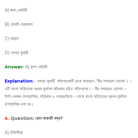
A) জগৎ মোহিনী
B) মোহনী প্রেমপাল
C) আয়না
D) বসন্ত কুমারী
Answer:
A) জগৎ মোহিনী
Explanation:
• বসন্ত কুমারী’ নাট্যগ্রন্থটি রচনা করেছেন- ‘মীর মশাররফ হোসেন’। –
এটি বাংলা সাহিত্যের প্রথম মুসলিম নাট্যকার রচিত নাট্যগ্রন্থ। • মীর মশাররফ হোসেন: –
তিনি একজন ঔপন্যাসিক, নাট্যকার ও গদ্যরচয়িতা৷ – তাকে বাংলা সাহিত্যের প্রথম মুসলিম
ঔপন্যাসিক বলা হয়।
4.
Question:
কোন বানানটি শুদ্ধ?
A) বিভিসীকা