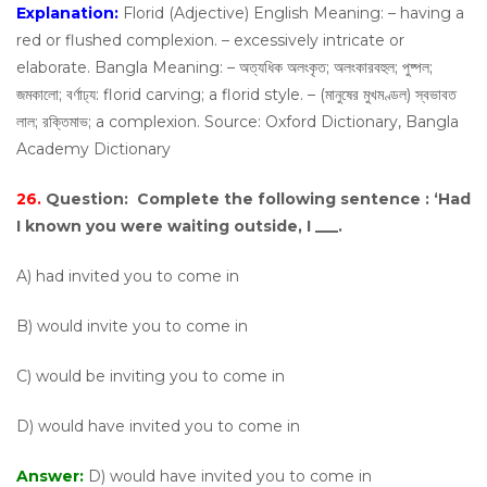
Explanation:
Florid (Adjective) English Meaning: – having a
red or flushed complexion. – excessively intricate or
elaborate. Bangla Meaning: – অত্যধিক অলংকৃত; অলংকারবহুল; পুষ্পল;
জমকালো; বর্ণাঢ্য: florid carving; a florid style. – (মানুষের মুখমণ্ডল) স্বভাবত
লাল; রক্তিমাভ; a complexion. Source: Oxford Dictionary, Bangla
Academy Dictionary
26.
Question:
Complete the following sentence : ‘Had
I known you were waiting outside, I ___.
A) had invited you to come in
B) would invite you to come in
C) would be inviting you to come in
D) would have invited you to come in
Answer:
D) would have invited you to come in