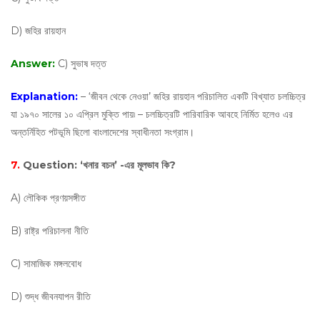
D) জহির রায়হান
Answer:
C) সুভাষ দত্ত
Explanation:
– ‘জীবন থেকে নেওয়া’ জহির রায়হান পরিচালিত একটি বিখ্যাত চলচ্চিত্র
যা ১৯৭০ সালের ১০ এপ্রিল মুক্তি পায়৷ – চলচ্চিত্রটি পারিবারিক আবহে নির্মিত হলেও এর
অন্তর্নিহিত পটভূমি ছিলো বাংলাদেশের স্বাধীনতা সংগ্রাম।
7.
Question:
‘খনার বচন’ -এর মূলভাব কি?
A) লৌকিক প্রণয়সঙ্গীত
B) রাষ্ট্র পরিচালনা নীতি
C) সামাজিক মঙ্গলবোধ
D) শুদ্ধ জীবনযাপন রীতি