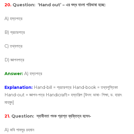
20.
Question:
‘Hand out’ – এর শুদ্ধ বাংলা পরিভাষা হচ্ছে:
A) হস্তপত্র
B) প্রচারপত্র
C) তথ্যপত্র
D) জ্ঞাপনপত্র
Answer:
A) হস্তপত্র
Explanation:
Hand-bill = প্রচারপত্র Hand-book = তথ্যপুস্তিকা
Hand-out = জ্ঞাপন-পত্র Handicraft= হস্তশিল্প [উৎস: ভাষা- শিক্ষা, ড. হায়াৎ
মাহমুদ]
21.
Question:
স্বাধীনতা পদক প্রাপ্ত ব্যক্তিত্ব হলেন-
A) কবি শামসুর রহমান