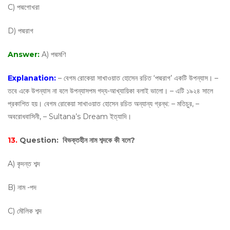
C) পদ্মগোখরা
D) পদ্মরাগ
Answer:
A) পদ্মমণি
Explanation:
– বেগম রোকেয়া সাখাওয়াত হোসেন রচিত ‘পদ্মরাগ’ একটি উপন্যাস। –
তবে একে উপন্যাস না বলে উপন্যাসপম গদ্য-আখ্যায়িকা বলাই ভালো। – এটি ১৯২৪ সালে
প্রকাশিত হয়। বেগম রোকেয়া সাখাওয়াত হোসেন রচিত অন্যান্য গ্রন্থ: – মতিচুর, –
অবরোধবাসিনী, – Sultana’s Dream ইত্যাদি।
13.
Question:
বিভক্তহীন নাম শব্দকে কী বলে?
A) কৃদন্ত শব্দ
B) নাম -পদ
C) মৌলিক শব্দ