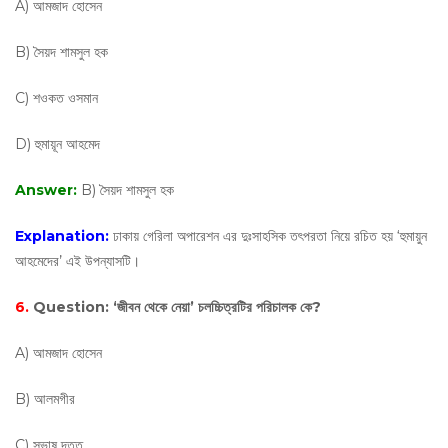
A) আমজাদ হোসেন
B) সৈয়দ শামসুল হক
C) শওকত ওসমান
D) হুমায়ূন আহমেদ
Answer:
B) সৈয়দ শামসুল হক
Explanation:
ঢাকায় গেরিলা অপারেশন এর দুঃসাহসিক তৎপরতা নিয়ে রচিত হয় ‘হুমায়ুন
আহমেদের’ এই উপন্যাসটি।
6.
Question:
‘জীবন থেকে নেয়া’ চলচ্চিত্রটির পরিচালক কে?
A) আমজাদ হোসেন
B) আলমগীর
C) সুভাষ দত্ত