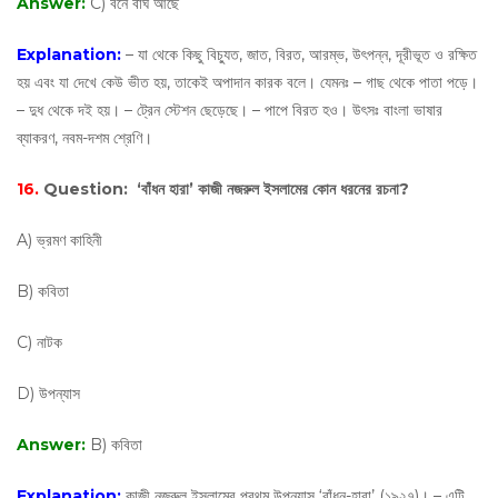
Answer:
C) বনে বাঘ আছে
Explanation:
– যা থেকে কিছু বিচ্যুত, জাত, বিরত, আরম্ভ, উৎপন্ন, দূরীভূত ও রক্ষিত
হয় এবং যা দেখে কেউ ভীত হয়, তাকেই অপাদান কারক বলে। যেমনঃ – গাছ থেকে পাতা পড়ে।
– দুধ থেকে দই হয়। – ট্রেন স্টেশন ছেড়েছে। – পাপে বিরত হও। উৎসঃ বাংলা ভাষার
ব্যাকরণ, নবম-দশম শ্রেণি।
16.
Question:
‘বাঁধন হারা’ কাজী নজরুল ইসলামের কোন ধরনের রচনা?
A) ভ্রমণ কাহিনী
B) কবিতা
C) নাটক
D) উপন্যাস
Answer:
B) কবিতা
Explanation:
কাজী নজরুল ইসলামের প্রথম উপন্যাস ‘বাঁধন-হারা’ (১৯২৭)। – এটি