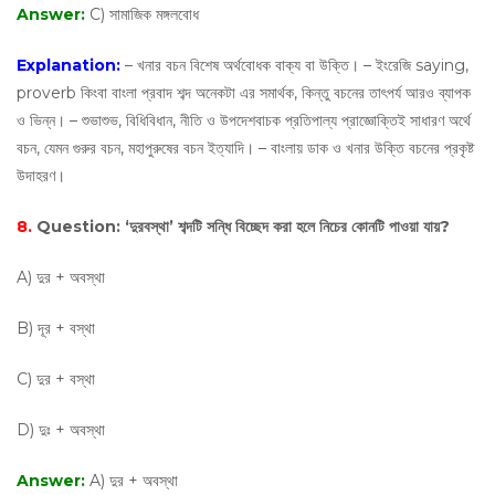
Answer:
C) সামাজিক মঙ্গলবোধ
Explanation:
– খনার বচন বিশেষ অর্থবোধক বাক্য বা উক্তি। – ইংরেজি saying,
proverb কিংবা বাংলা প্রবাদ শব্দ অনেকটা এর সমার্থক, কিন্তু বচনের তাৎপর্য আরও ব্যাপক
ও ভিন্ন। – শুভাশুভ, বিধিবিধান, নীতি ও উপদেশবাচক প্রতিপাল্য প্রাজ্ঞোক্তিই সাধারণ অর্থে
বচন, যেমন গুরুর বচন, মহাপুরুষের বচন ইত্যাদি। – বাংলায় ডাক ও খনার উক্তি বচনের প্রকৃষ্ট
উদাহরণ।
8.
Question:
‘দুরবস্থা’ শব্দটি সন্ধি বিচ্ছেদ করা হলে নিচের কোনটি পাওয়া যায়?
A) দুর + অবস্থা
B) দূর + বস্থা
C) দুর + বস্থা
D) দুঃ + অবস্থা
Answer:
A) দুর + অবস্থা