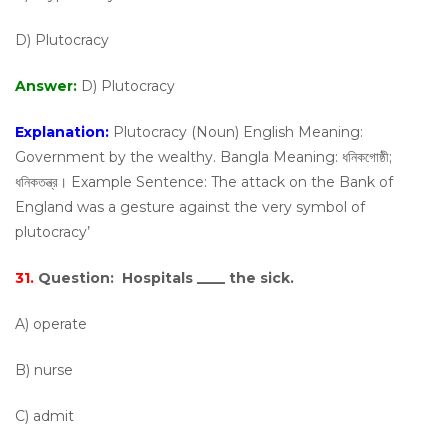
D) Plutocracy
Answer:
D) Plutocracy
Explanation:
Plutocracy (Noun) English Meaning:
Government by the wealthy. Bangla Meaning: ধনিকগোষ্ঠী;
ধনিকতন্ত্র। Example Sentence: The attack on the Bank of
England was a gesture against the very symbol of
plutocracy’
31.
Question:
Hospitals ____ the sick.
A) operate
B) nurse
C) admit