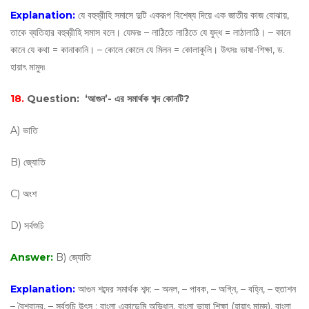
Explanation:
যে বহুব্রীহি সমাসে দুটি একরূপ বিশেষ্য দিয়ে এক জাতীয় কাজ বোঝায়,
তাকে ব্যতিহার বহুব্রীহি সমাস বলে। যেমনঃ – লাঠিতে লাঠিতে যে যুদ্ধ = লাঠালাঠি। – কানে
কানে যে কথা = কানাকানি। – কোলে কোলে যে মিলন = কোলাকুলি। উৎসঃ ভাষা-শিক্ষা, ড.
হায়াৎ মামুদ৷
18.
Question:
‘আগুন’- এর সমার্থক শব্দ কোনটি?
A) ভাতি
B) জ্যোতি
C) অংশ
D) সর্বশুচি
Answer:
B) জ্যোতি
Explanation:
আগুন শব্দের সমার্থক শব্দ: – অনল, – পাবক, – অগ্নি, – বহ্নি, – হুতাশন
– বৈশ্বানর, – সর্বশুচি উৎস : বাংলা একাডেমি অভিধান, বাংলা ভাষা শিক্ষা (হায়াৎ মামুদ), বাংলা