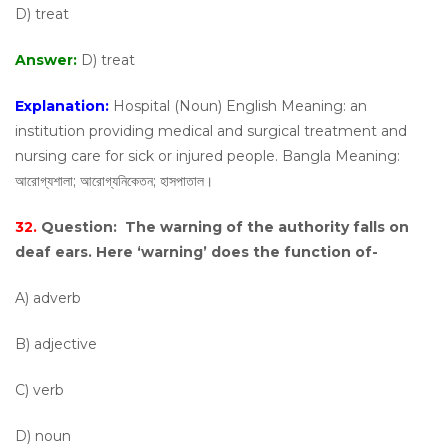
D) treat
Answer:
D) treat
Explanation:
Hospital (Noun) English Meaning: an
institution providing medical and surgical treatment and
nursing care for sick or injured people. Bangla Meaning:
আরোগ্যশালা; আরোগ্যনিকেতন; হাসপাতাল।
32.
Question:
The warning of the authority falls on
deaf ears. Here ‘warning’ does the function of-
A) adverb
B) adjective
C) verb
D) noun