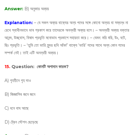
Answer:
B) অনুকার অব্যয়
Explanation:
– যে সকল অব্যয় বাক্যের অন্য পদের সঙ্গে কোনাে অন্বয় বা সম্বন্ধ না
রেখে স্বাধীনভাবে ভাব প্রকাশ করে তাদেরকে অনন্বয়ী অব্যয় বলে। – অনন্বয়ী অব্যয় বক্তার
আনন্দ, উচ্ছ্বাস, বিষাদ প্রভৃতি মনােভাব প্রকাশে সহায়তা করে। – যেমন: মরি মরি, উঃ, বটে,
ছিঃ প্রভৃতি। – ‘তুমি তাে ভারি সুন্দর ছবি আঁক!’ বাক্যে ‘ভারি’ পদের সাথে অন্য কোন পদের
সম্পর্ক নেই। তাই এটি অনন্বয়ী অব্যয়।
15.
Question:
কোনটি অপাদান কারক?
A) গৃহহীনে গৃহ দাও
B) জিজ্ঞাসিব জনে জনে
C) বনে বাঘ আছে
D) ট্রেন স্টেশন ছেড়েছে