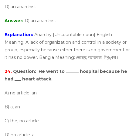
D) an anarchist
Answer:
D) an anarchist
Explanation:
Anarchy [Uncountable noun] English
Meaning: A lack of organization and control in a society or
group, especially because either there is no government or
it has no power. Bangla Meaning: নৈরাজ্য; অরাজকতা; বিশৃঙ্খলা।
24.
Question:
He went to ______ hospital because he
had ___ heart attack.
A) no article, an
B) a, an
C) the, no article
D) no article, a