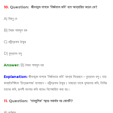
10.
Question:
জীবনানন্দ দাশকে ‘নির্জনতম কবি’ বলে আখ্যায়িত করেন কে?
A) বিষ্ণু দে
B) সৈয়দ শামসুল হক
C) রবীন্দ্রনাথ ঠাকুর
D) বুদ্ধদেব বসু
Answer:
B) সৈয়দ শামসুল হক
Explanation:
জীবনানন্দ দাশকে ‘নির্জনতার কবি’ আখ্যা দিয়েছেন – বুদ্ধদেব বসু। তার
কাব্যবৈশিষ্টকে ‘চিত্ররূপময়’ বলেছেন – রবীন্দ্রনাথ ঠাকুর। তাছাড়া তাকে ধূসরতার কবি, তিমির
হননের কবি, রূপসী বাংলার কবি নামেও বিশেষায়িত করা হয়।
11.
Question:
‘তাম্বুলিক’ শব্দের সমার্থক নয় কোনটি?
A) পর্ণকার