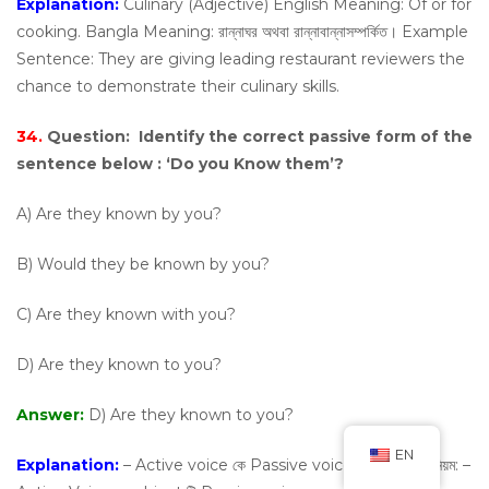
Explanation:
Culinary (Adjective) English Meaning: Of or for
cooking. Bangla Meaning: রান্নাঘর অথবা রান্নাবান্নাসম্পর্কিত। Example
Sentence: They are giving leading restaurant reviewers the
chance to demonstrate their culinary skills.
34.
Question:
Identify the correct passive form of the
sentence below : ‘Do you Know them’?
A) Are they known by you?
B) Would they be known by you?
C) Are they known with you?
D) Are they known to you?
Answer:
D) Are they known to you?
EN
Explanation:
– Active voice কে Passive voice- এ রূপান্তরের নিয়ম: –