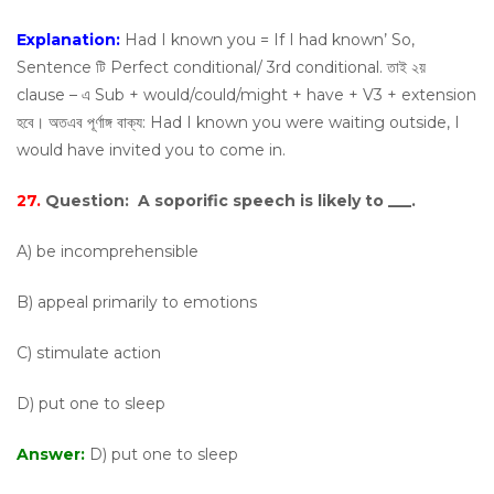
Explanation:
Had I known you = If I had known’ So,
Sentence টি Perfect conditional/ 3rd conditional. তাই ২য়
clause – এ Sub + would/could/might + have + V3 + extension
হবে। অতএব পূর্ণাঙ্গ বাক্য: Had I known you were waiting outside, I
would have invited you to come in.
27.
Question:
A soporific speech is likely to ___.
A) be incomprehensible
B) appeal primarily to emotions
C) stimulate action
D) put one to sleep
Answer:
D) put one to sleep