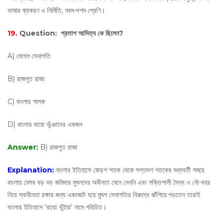
ভাষার ব্যাকরণ ও নির্মিতি, নবম-দশম শ্রেণি।
19.
Question:
প্রতাপ আদিত্য কে ছিলেন?
A) মোগল সেনাপতি
B) রাজপুত রাজা
C) বাংলার শাসক
D) বাংলার বারো ভুঁঞাদের একজন
Answer:
B) রাজপুত রাজা
Explanation:
বাংলার ইতিহাসে ষোড়শ শতক থেকে সপ্তদশ শতকের মধ্যবর্তী সময়ে
বাংলায় যেসব বড় বড় জমিদার মুঘলদের অধীনতা মেনে নেননি এবং শক্তিশালী সৈন্য ও নৌ-বহর
নিয়ে স্বাধীনতা রক্ষার জন্য একজোট হয়ে মুঘল সেনাপতির বিরুদ্ধে ঝাঁপিয়ে পড়তেন তারাই
বাংলার ইতিহাসে ‘বারো ভুঁইয়া’ নামে পরিচিত।