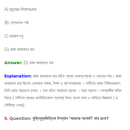
A) মৃত্যুঞ্জয় বিদ্যালঙ্কার
B) গোলকনাথ শর্মা
C) রামরাম বসু
D) রাজা রামমোহন রায়
Answer:
D) রাজা রামমোহন রায়
Explanation:
রাজা রামমোহন রায় রচিত গ্রন্থ বেদান্তগ্রন্থ ও বেদান্ত সার। রাজা
রামমোহন রায় ছিলেন একাধারে সমাজ, শিক্ষা ও ধর্ম সংস্কারক । সতীদাহ প্রথা নিষিদ্ধকরণে
তিনি জোর প্রচারণা চালান । তার রচিত অন্যান্য গ্রন্থ: – পথ্য প্রদান – গোস্বামীর সহিত
বিচার ( সতীদাহ প্রথার অযৌক্তিকতা প্রসঙ্গে) উৎস: বাংলা ভাষা ও সাহিত্য জিজ্ঞাসা ( ড.
সৌমিত্র শেখর)
5.
Question:
মুক্তিযুদ্ধভিত্তিক উপন্যাস ‘আগুনের পরশমণি’ কার রচনা?