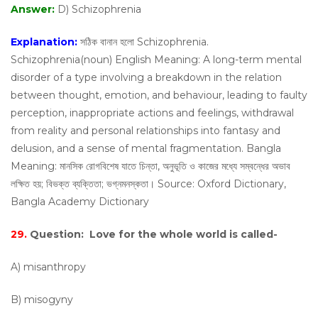
Answer:
D) Schizophrenia
Explanation:
সঠিক বানান হলো Schizophrenia.
Schizophrenia(noun) English Meaning: A long-term mental
disorder of a type involving a breakdown in the relation
between thought, emotion, and behaviour, leading to faulty
perception, inappropriate actions and feelings, withdrawal
from reality and personal relationships into fantasy and
delusion, and a sense of mental fragmentation. Bangla
Meaning: মানসিক রোগবিশেষ যাতে চিন্তা, অনুভূতি ও কাজের মধ্যে সম্বন্ধের অভাব
লক্ষিত হয়; বিভক্ত ব্যক্তিতা; ভগ্নমনস্কতা। Source: Oxford Dictionary,
Bangla Academy Dictionary
29.
Question:
Love for the whole world is called-
A) misanthropy
B) misogyny