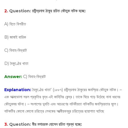
2.
Question:
রবীন্দ্রনাথ ঠাকুর রচিত কৌতুক নাটক হচ্ছে:
A) হিতে বিপরীত
B) জামাই বারিক
C) বিবাহ-বিভ্রাট
D) বৈকুণ্ঠের খাতা
Answer:
C) বিবাহ-বিভ্রাট
Explanation:
বৈকুণ্ঠের খাতা’ (১৮৮৭) রবীন্দ্রনাথ ঠাকুরের জনপ্রিয় কৌতুক নাটক। –
এক আত্মভােলা সরল প্রকৃতির বৃদ্ধ এই কাহিনির কেন্দ্র। তাকে ঘিরে গড়ে উঠেছে নানা ধরনের
কৌতুকময় ঘটনা। – সংলাপের দ্যুতি এবং আচরণের নাটকীয়তা নাটকটির জনপ্রিয়তার মূলে।
নাটকটির কোনাে কোনাে চরিত্রে লেখকের আত্মীয়বন্ধুর চরিত্রের ছায়াপাত ঘটেছে
3.
Question:
মীর মশাররফ হোসেন রচিত গ্রন্থ হচ্ছে: