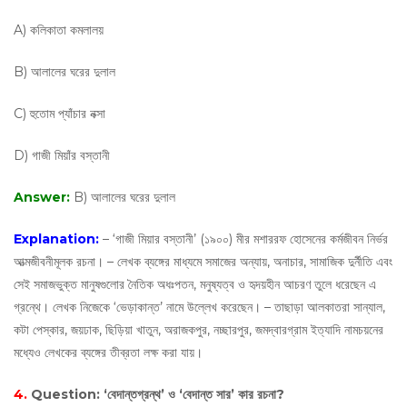
A) কলিকাতা কমলালয়
B) আলালের ঘরের দুলাল
C) হুতোম প্যাঁচার নক্সা
D) গাজী মিয়াঁর বস্তানী
Answer:
B) আলালের ঘরের দুলাল
Explanation:
– ‘গাজী মিয়ার বস্তানী’ (১৯০০) মীর মশাররফ হােসেনের কর্মজীবন নির্ভর
আত্মজীবনীমূলক রচনা। – লেখক ব্যঙ্গের মাধ্যমে সমাজের অন্যায়, অনাচার, সামাজিক দুর্নীতি এবং
সেই সমাজভুক্ত মানুষগুলাের নৈতিক অধঃপতন, মনুষ্যত্ব ও হৃদয়হীন আচরণ তুলে ধরেছেন এ
গ্রন্থে। লেখক নিজেকে ‘ভেড়াকান্ত’ নামে উল্লেখ করেছেন। – তাছাড়া আলকাতরা সান্যাল,
কটা পেস্কার, জয়ঢাক, ছিড়িয়া খাতুন, অরাজকপুর, নচ্ছারপুর, জমদ্বারগ্রাম ইত্যাদি নামচয়নের
মধ্যেও লেখকের ব্যঙ্গের তীব্রতা লক্ষ করা যায়।
4.
Question:
‘বেদান্তগ্রন্থ’ ও ‘বেদান্ত সার’ কার রচনা?