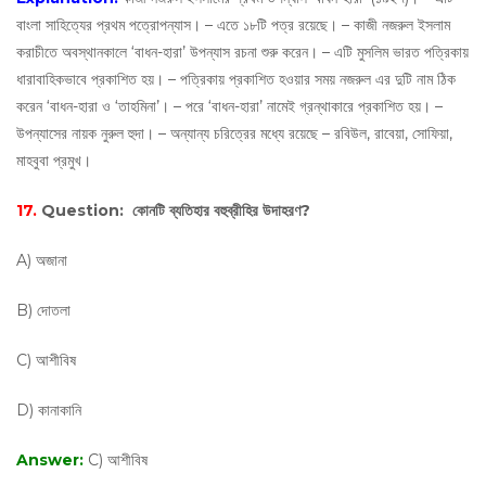
বাংলা সাহিত্যের প্রথম পত্রোপন্যাস। – এতে ১৮টি পত্র রয়েছে। – কাজী নজরুল ইসলাম
করাচীতে অবস্থানকালে ‘বাধন-হারা’ উপন্যাস রচনা শুরু করেন। – এটি মুসলিম ভারত পত্রিকায়
ধারাবাহিকভাবে প্রকাশিত হয়। – পত্রিকায় প্রকাশিত হওয়ার সময় নজরুল এর দুটি নাম ঠিক
করেন ‘বাধন-হারা ও ‘তাহমিনা’। – পরে ‘বাধন-হারা’ নামেই গ্রন্থাকারে প্রকাশিত হয়। –
উপন্যাসের নায়ক নুরুল হুদা। – অন্যান্য চরিত্রের মধ্যে রয়েছে – রবিউল, রাবেয়া, সােফিয়া,
মাহবুবা প্রমুখ।
17.
Question:
কোনটি ব্যতিহার বহুব্রীহির উদাহরণ?
A) অজানা
B) দোতলা
C) আশীবিষ
D) কানাকানি
Answer:
C) আশীবিষ