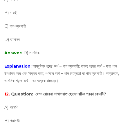
B) বারুই
C) পান-ব্যবসায়ী
D) তামসিক
Answer:
D) তামসিক
Explanation:
তাম্বুলিক শব্দের অর্থ – পান ব্যবসায়ী; বারুই শব্দের অর্থ – যারা পান
উৎপাদন করে এবং বিক্রয় করে; পর্ণকার অর্থ – পান বিক্রেতা বা পান ব্যবসায়ী। অন্যদিকে,
তামসিক শব্দের অর্থ – ঘন অন্ধকারাচ্ছন্ন।
12.
Question:
বেগম রোকেয়া সাখাওয়াত হোসেন রচিত গ্রন্থ কোনটি?
A) পদ্মমণি
B) পদ্মাবতী