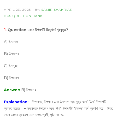
APRIL 23, 2025
BY:
SAMIR SHAHRIAR
BCS QUESTION BANK
1.
Question:
কোন উপসর্গটি ভিন্নার্থে প্রযুক্ত?
A) উপনেতা
B) উপসাগর
C) উপগ্রহ
D) উপভোগ
Answer:
B) উপসাগর
Explanation:
– উপসাগর, উপগ্রহ এবং উপনেতা শব্দে ক্ষুদ্র অর্থে “উপ” উপসর্গটি
ব্যবহৃত হয়েছে। – অন্যদিকে উপভোগ শব্দে “উপ” উপসর্গটি “বিশেষ” অর্থ প্রকাশ করে। উৎস:
বাংলা ভাষার ব্যাকরণ, নবম-দশম শ্রেণী, পৃষ্ঠা নংঃ ৭৬