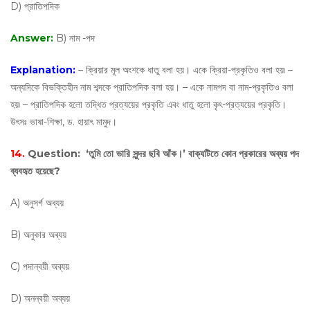
D) প্রাতিপদিক
Answer:
B) নাম -পদ
Explanation:
– ক্রিয়ার মূল অংশকে ধাতু বলা হয়। একে ক্রিয়া-প্রকৃতিও বলা হয়৷ –
অন্যদিকে বিভক্তিহীন নাম শব্দকে প্রাতিপদিক বলা হয়। – একে নামপদ বা নাম-প্রকৃতিও বলা
হয়৷ – প্রাতিপদিক হলো তদ্ধিত প্রত্যয়ের প্রকৃতি এবং ধাতু হলো কৃৎ-প্রত্যয়ের প্রকৃতি।
উৎসঃ ভাষা-শিক্ষা, ড. হায়াৎ মামুদ।
14.
Question:
‘তুমি তো ভারি সুন্দর ছবি আঁক।’ বাক্যটিতে কোন প্রকারের অব্যয় পদ
ব্যবহৃত হয়েছে?
A) অনুসর্গ অব্যয়
B) অনুকার অব্যয়
C) পদান্বয়ী অব্যয়
D) অনন্বয়ী অব্যয়