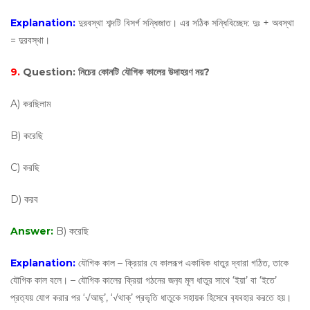
Explanation:
দুরবস্থা শব্দটি বিসর্গ সন্ধিজাত। এর সঠিক সন্ধিবিচ্ছেদ: দুঃ + অবস্থা
= দুরবস্থা।
9.
Question:
নিচের কোনটি যৌগিক কালের উদাহরণ নয়?
A) করছিলাম
B) করেছি
C) করছি
D) করব
Answer:
B) করেছি
Explanation:
যৌগিক কাল – ক্রিয়ার যে কালরূপ একাধিক ধাতুর দ্বারা গঠিত, তাকে
যৌগিক কাল বলে। – যৌগিক কালের ক্রিয়া গঠনের জন‍্য মূল ধাতুর সাথে ‘ইয়া’ বা ‘ইতে’
প্রত‍্যয় যোগ করার পর ‘√আছ্’, ‘√থাক্’ প্রভৃতি ধাতুকে সহায়ক হিসেবে ব‍্যবহার করতে হয়।