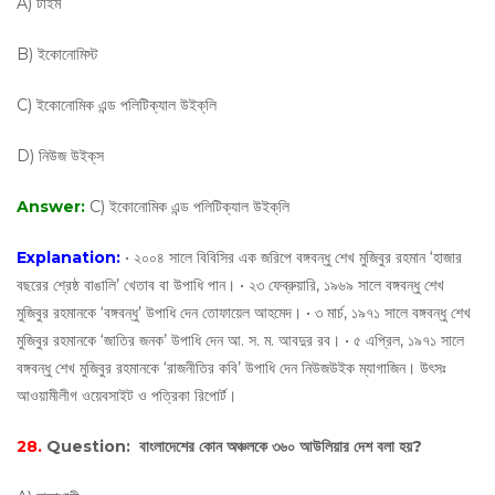
A) টাইম
B) ইকোনোমিস্ট
C) ইকোনোমিক এন্ড পলিটিক্যাল উইক্‌লি
D) নিউজ উইক্‌স
Answer:
C) ইকোনোমিক এন্ড পলিটিক্যাল উইক্‌লি
Explanation:
• ২০০৪ সালে বিবিসির এক জরিপে বঙ্গবন্ধু শেখ মুজিবুর রহমান ‘হাজার
বছরের শ্রেষ্ঠ বাঙালি’ খেতাব বা উপাধি পান। • ২৩ ফেব্রুয়ারি, ১৯৬৯ সালে বঙ্গবন্ধু শেখ
মুজিবুর রহমানকে ‘বঙ্গবন্ধু’ উপাধি দেন তোফায়েল আহমেদ। • ৩ মার্চ, ১৯৭১ সালে বঙ্গবন্ধু শেখ
মুজিবুর রহমানকে ‘জাতির জনক’ উপাধি দেন আ. স. ম. আবদুর রব। • ৫ এপ্রিল, ১৯৭১ সালে
বঙ্গবন্ধু শেখ মুজিবুর রহমানকে ‘রাজনীতির কবি’ উপাধি দেন নিউজউইক ম্যাগাজিন। উৎসঃ
আওয়ামীলীগ ওয়েবসাইট ও পত্রিকা রিপোর্ট।
28.
Question:
বাংলাদেশের কোন অঞ্চলকে ৩৬০ আউলিয়ার দেশ বলা হয়?