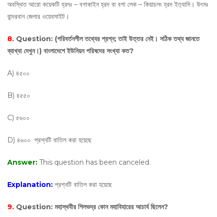
অবস্থিত আরো কয়েকটি হ্রদঃ – বগাকাইন হ্রদ বা বগা লেক – কিয়াচলং হ্রদ ইত্যাদি। উৎসঃ
বান্দরবান জেলার ওয়েবসাইট।
8.
Question:
(পরিবর্তনশীল তথ্যের প্রশ্ন; তাই উত্তর নেই। সঠিক তথ্য জানতে
ব্যাখ্যা দেখুন।) বাংলাদেশে ইউনিয়ন পরিষদের সংখ্যা কত?
A) ৪৫০০
B) ৪৫৫০
C) ৫৬০০
D) ৪৬০০ প্রশ্নটি বাতিল করা হয়েছে
Answer:
This question has been canceled.
Explanation:
প্রশ্নটি বাতিল করা হয়েছে
9.
Question:
মহাস্থবীর শিলভদ্র কোন মহাবিহারের আচার্য ছিলেন?