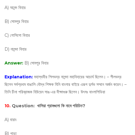
A) আনন্দ বিহার
B) সোমপুর বিহার
C) গোসিপো বিহার
D) নালন্দা বিহার
Answer:
B) সোমপুর বিহার
Explanation:
মহাস্থবীর শিলভদ্র নালন্দা মহাবিহারের আচার্য ছিলেন। – শীলভদ্র
ছিলেন সর্বপ্রথম বাঙালি বৌদ্ধ শিক্ষক যিনি বাংলার বাইরে এরূপ দুর্লভ সম্মান অর্জন করেন। –
তিনি চীনা পরিব্রাজক হিউয়েন সাঙ-এর দীক্ষাগুরু ছিলেন। উৎসঃ বাংলাপিডিয়া
10.
Question:
খাসিয়া গ্রামগুলো কি নামে পরিচিত?
A) বারাং
B) পাড়া