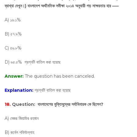
ব্যাখ্যা দেখুন।) বাংলাদেশ অর্থনৈতিক সমীক্ষা ২০১৪ অনুযায়ী গড় সাক্ষরতার হার —–
A) ১৬.১%
B) ৫৭.৯%
C) ৫৬.৮%
D) ৬৫.৫% প্রশ্নটি বাতিল করা হয়েছে
Answer:
The question has been canceled.
Explanation:
প্রশ্নটি বাতিল করা হয়েছে
18.
Question:
বাংলাদেশের মুক্তিযুদ্ধের সর্বাধিনায়ক কে ছিলেন?
A) মেজর জিয়াউর রহমান
B) কর্নেল শফিউল্লাহ