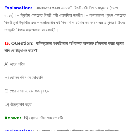
Explanation:
– বাংলাদেশের প্রথম এভারেস্ট বিজয়ী নারী নিশাত মজুমদার (১৯মে,
২০১২)। – দ্বিতীয় এভারেস্ট বিজয়ী নারী ওয়াসফিয়া নাজরীন। – বাংলাদেশের প্রথম এভারেস্ট
বিজয়ী মুসা ইব্রাহীম এবং – এভারেস্টের দুই দিক থেকে দুইবার জয় করেন এম এ মুহিত। উৎসঃ
সংস্কৃতি বিষয়ক মন্ত্রণালয়ের ওয়েবসাইট।
13.
Question:
পাকিস্তানের গণপরিষদের অধিবেশনে বাংলাকে রাষ্ট্রভাষা করার প্রথম
দাবি কে উত্থাপন করেন?
A) আব্দুল মতিন
B) হোসেন শহীদ সোহরাওয়ার্দী
C) শেরে বাংলা এ. কে. ফজলুল হক
D) ধীরেন্দ্রনাথ দত্ত
Answer:
B) হোসেন শহীদ সোহরাওয়ার্দী