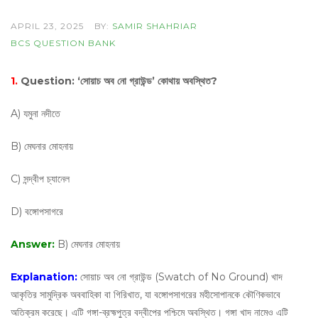
APRIL 23, 2025
BY:
SAMIR SHAHRIAR
BCS QUESTION BANK
1.
Question:
‘সোয়াচ অব নো গ্রাউন্ড’ কোথায় অবস্থিত?
A) যমুনা নদীতে
B) মেঘনার মোহনায়
C) সন্দ্বীপ চ্যানেল
D) বঙ্গোপসাগরে
Answer:
B) মেঘনার মোহনায়
Explanation:
সোয়াচ অব নো গ্রাউন্ড (Swatch of No Ground) খাদ
আকৃতির সামুদ্রিক অববাহিকা বা গিরিখাত, যা বঙ্গোপসাগরের মহীসোপানকে কৌণিকভাবে
অতিক্রম করেছে। এটি গঙ্গা-ব্রহ্মপুত্র বদ্বীপের পশ্চিমে অবস্থিত। গঙ্গা খাদ নামেও এটি