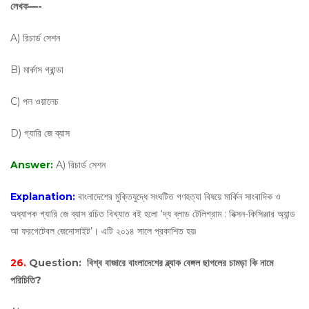
লেখক—-
A) রিচার্ড সেশন
B) মার্কাস গ্রান্ডা
C) পল ওয়ালেচ
D) গ্যারি জে ব্যাস
Answer:
A) রিচার্ড সেশন
Explanation:
বাংলাদেশের মুক্তিযুদ্ধে সংঘটিত গণহত্যা বিষয়ে মার্কিন সাংবাদিক ও
অধ্যাপক গ্যারি জে ব্যাস রচিত বিখ্যাত বই হলো ‘দ্য ব্লাড টেলিগ্রাম : নিক্সন-কিসিঞ্জার অ্যান্ড
আ ফরগেটেবল জেনোসাইট’। এটি ২০১৪ সালে প্রকাশিত হয়৷
26.
Question:
বিশ্ব বাজারে বাংলাদেশের ব্ল্যাক বেঙ্গল ছাগলের চামড়া কি নামে
পরিচিতি?