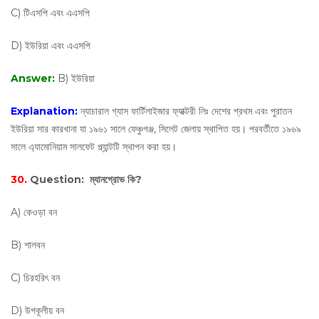
C) টিএসপি এবং এএসপি
D) ইউরিয়া এবং এএসপি
Answer:
B) ইউরিয়া
Explanation:
ন্যাচারাল গ্যাস ফার্টিলাইজার ফ্যাক্টরী লিঃ দেশের প্রথম এবং পুরাতন
ইউরিয়া সার কারখানা যা ১৯৬১ সালে ফেঞ্চুগঞ্জ, সিলেট জেলায় স্থাপিত হয়। পরবর্তীতে ১৯৬৯
সালে এ্যামোনিয়াম সালফেট প্ল্যান্টটি স্থাপন করা হয়।
30.
Question:
ম্যানগ্রোভ কি?
A) কেওড়া বন
B) শালবন
C) চিরহরিৎ বন
D) উপকূলীয় বন