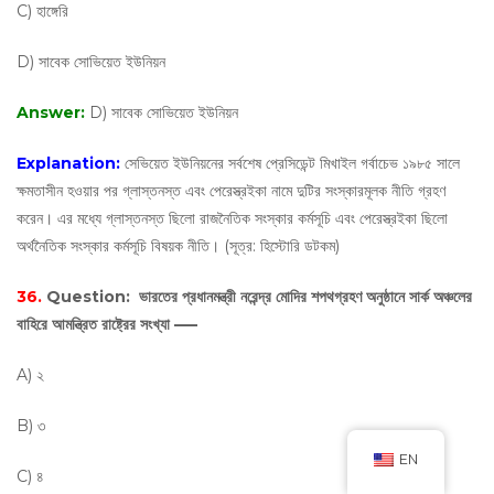
C) হাঙ্গেরি
D) সাবেক সোভিয়েত ইউনিয়ন
Answer:
D) সাবেক সোভিয়েত ইউনিয়ন
Explanation:
সেভিয়েত ইউনিয়নের সর্বশেষ প্রেসিডেন্ট মিখাইল গর্বাচেভ ১৯৮৫ সালে
ক্ষমতাসীন হওয়ার পর গ্লাস্তনস্ত এবং পেরেস্ত্রইকা নামে দুটির সংস্কারমূলক নীতি গ্রহণ
করেন। এর মধ্যে গ্লাস্তনস্ত ছিলো রাজনৈতিক সংস্কার কর্মসূচি এবং পেরেস্ত্রইকা ছিলো
অর্থনৈতিক সংস্কার কর্মসূচি বিষয়ক নীতি। (সূত্র: হিস্টোরি ডটকম)
36.
Question:
ভারতের প্রধানমন্ত্রী নরেন্দ্র মোদির শপথগ্রহণ অনুষ্ঠানে সার্ক অঞ্চলের
বাহিরে আমন্ত্রিত রাষ্ট্রের সংখ্যা —–
A) ২
B) ৩
EN
C) ৪