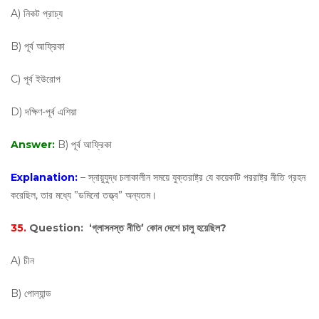
A) নিকট প্রাচ্য
B) পূর্ব আফ্রিকা
C) পূর্ব ইউরোপ
D) দক্ষিণ-পূর্ব এশিয়া
Answer:
B) পূর্ব আফ্রিকা
Explanation:
– স্নায়ুযুদ্ধ চলাকালীন সময়ে যুক্তরাষ্ট্র যে কয়েকটি পররাষ্ট্র নীতি গ্রহন
করেছিল, তার মধ্যে ”ডমিনো তত্ত্ব” অন্যতম।
35.
Question:
‘গ্লাসনস্ত নীতি’ কোন দেশে চালু হয়েছিল?
A) চীন
B) পোল্যান্ড