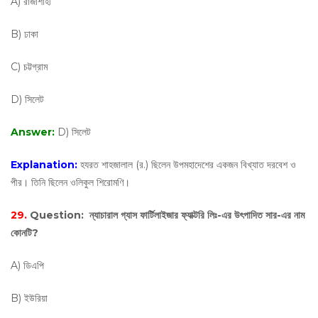
A) রাজাশাহী
B) ঢাকা
C) চট্টগ্রাম
D) সিলেট
Answer:
D) সিলেট
Explanation:
হযরত শাহজালাল (র.) ছিলেন উপমহাদেশের একজন বিখ্যাত দরবেশ ও
পীর। তিনি ছিলেন ওলিকুল শিরোমণি।
29.
Question:
ন্যাচারাল গ্যাস ফার্টিলাইজার ফ্যাক্টরি লিঃ-এর উৎপাদিত সার-এর নাম
কোনটি?
A) ডিএপি
B) ইউরিয়া