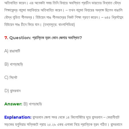
অতিবাহিত করেন। এর অনেকটা সময় তিনি বিহারে অবস্থিত প্রাচীন ভারতের বিখ্যাত বৌদ্ধ
শিক্ষাকেন্দ্র নালন্দা মহাবিহারে অতিবাহিত করেন। – তখন নালন্দা বিহারের অধ্যক্ষ ছিলেন বাঙালি
বৌদ্ধ পন্ডিত শীলভদ্র। হিউয়েন সাঙ শীলভদ্রের নিকট শিক্ষা গ্রহণ করেন। – ৬৪৫ খ্রিস্টাব্দে
হিউয়েন সাঙ চীনে ফিরে যান। (তথ্যসূত্র: বাংলাপিডিয়া)
7.
Question:
প্রান্তিক হ্রদ কোন জেলায় অবস্থিত?
A) রাঙামাটি
B) খাগড়াছড়ি
C) সিলেট
D) বান্দরবান
Answer:
B) খাগড়াছড়ি
Explanation:
বান্দরবান জেলা সদর থেকে ১৪ কিলোমিটার দূরে বান্দরবান – কেরানীহাট
সড়কের হলুদিয়ার সন্নিকটে প্রায় ২৫.২৯ একর এলাকা নিয়ে প্রান্তিক হ্রদ গঠিত। বান্দরবানে