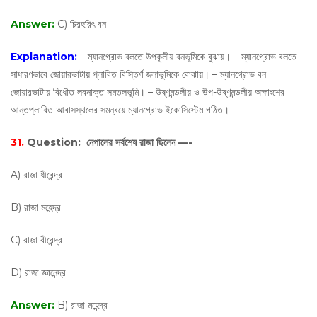
Answer:
C) চিরহরিৎ বন
Explanation:
– ম্যানগ্রোভ বলতে উপকূলীয় বনভূমিকে বুঝায়। – ম্যানগ্রোভ বলতে
সাধারণভাবে জোয়ারভাটায় প্লাবিত বিস্তির্ণ জলাভূমিকে বোঝায়। – ম্যানগ্রোভ বন
জোয়ারভাটায় বিধৌত লবনাক্ত সমতলভূমি। – উষ্ণমন্ডলীয় ও উপ-উষ্ণমন্ডলীয় অক্ষাংশের
আন্তপ্লাবিত আবাসস্থলের সমন্বয়ে ম্যানগ্রোভ ইকোসিস্টেম গঠিত।
31.
Question:
নেপালের সর্বশেষ রাজা ছিলেন —-
A) রাজা ধীরেন্দ্র
B) রাজা মহেন্দ্র
C) রাজা বীরেন্দ্র
D) রাজা জ্ঞানেন্দ্র
Answer:
B) রাজা মহেন্দ্র