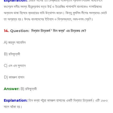
Explanation:
১৯৪৮ সালের ২৩ ফেব্রুয়ারি পাকিস্তান প্রথমগণপরিষদ অধিবেশনে
কংগ্রেস দলীয় সদস্য ধীরেন্দ্রনাথ দত্ত উর্দু ও ইংরেজির পাশাপাশি বাংলাকেও গণপরিষদের
অন্যতম ভাষা হিসেবে ব্যবহারের দাবি উত্থাপন করেন। কিন্তু মুসলিম লীগের সদস্যদের ভোটে
তা অগ্রাহ্য হয়। উৎসঃ বাংলাদেশের ইতিহাস ও বিশ্বসভ্যতা, নবম-দশম শ্রেণি।
14.
Question:
বিখ্যাত চিত্রকর্ম ‘ তিন কন্যা’ এর চিত্রকর কে?
A) জয়নুল আবেদিন
B) রফিকুন্নবী
C) এস এম সুলতান
D) কামরুল হাসান
Answer:
B) রফিকুন্নবী
Explanation:
তিন কন্যা পটুয়া কামরুল হাসানের একটি বিখ্যাত চিত্রকর্ম। এটি ১৯৮৩
সালে আঁকা হয়।