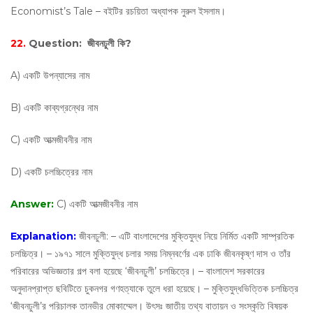
Economist’s Tale – বইটির রচয়িতা অধ্যাপক নুরুল ইসলাম।
22.
Question:
জীবনঢুলী কি?
A) একটি উপন্যাসের নাম
B) একটি কাব্যগ্রন্থের নাম
C) একটি আত্মজীবনীর নাম
D) একটি চলচ্চিত্রের নাম
Answer:
C) একটি আত্মজীবনীর নাম
Explanation:
জীবনঢুলী: – এটি বাংলাদেশের মুক্তিযুদ্ধ নিয়ে নির্মিত একটি সাম্প্রতিক
চলচ্চিত্র। – ১৯৭১ সালে মুক্তিযুদ্ধ চলার সময় নিম্নবর্ণের এক ঢাকি জীবনকৃষ্ণ দাস ও তাঁর
পরিবারের অভিজ্ঞতার গল্প বলা হয়েছে ‘জীবনঢুলী’ চলচ্চিত্রে। – বাংলাদেশ সরকারের
অনুদানপ্রাপ্ত ছবিটিতে চুকনগর গণহত্যাকে তুলে ধরা হয়েছে। – মুক্তিযুদ্ধভিত্তিক চলচ্চিত্র
‘জীবনঢুলী’র পরিচালক তানভীর মোকাম্মেল। উৎসঃ জাতীয় তথ্য বাতায়ন ও সংস্কৃতি বিষয়ক