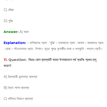
C) মৌজা
D) পুঞ্জি
Answer:
A) বারাং
Explanation:
– খাসিয়াদের গ্রাম : ‘পুঞ্জি’ – চাকমাদের গ্রাম : আদাম – মারমাদের গ্রাম
: রোয়া – সাঁওতালদের গ্রাম : দিশাম। সূত্র: ক্ষুদ্র নৃগোষ্ঠীর ভাষা ও সংস্কৃতি : সপ্তম শ্রেণী।
11.
Question:
নিচের কোন ব্যবস্থাটি ভারত উপমহাদেশে লর্ড ক্যানিং প্রথম চালু
করেন?
A) চিরস্থায়ী বন্দোবস্ত ব্যবস্থা
B) দ্বৈত শাসন ব্যবস্থা
C) সতীদাহ নিবারণ ব্যবস্থা