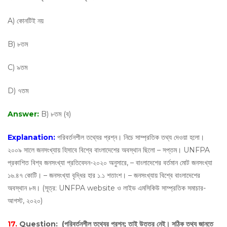
A) কোনটিই নয়
B) ৮তম
C) ৯তম
D) ৭তম
Answer:
B) ৮তম (ব)
Explanation:
পরিবর্তনশীল তথ্যের প্রশ্ন। নিচে সাম্প্রতিক তথ্য দেওয়া হলো।
২০০৯ সালে জনসংখ্যায় হিসাবে বিশ্বে বাংলাদেশের অবস্থান ছিলো – সপ্তম। UNFPA
প্রকাশিত বিশ্ব জনসংখ্যা প্রতিবেদন-২০২০ অনুসারে, – বাংলাদেশের বর্তমান মোট জনসংখ্যা
১৬.৪৭ কোটি। – জনসংখ্যা বৃদ্ধির হার ১.১ শতাংশ। – জনসংখ্যায় বিশ্বে বাংলাদেশের
অবস্থান ৮ম। (সূত্র: UNFPA website ও লাইভ এমসিকিউ সাম্প্রতিক সমাচার-
আগস্ট, ২০২০)
17.
Question:
(পরিবর্তনশীল তথ্যের প্রশ্ন; তাই উত্তর নেই। সঠিক তথ্য জানতে