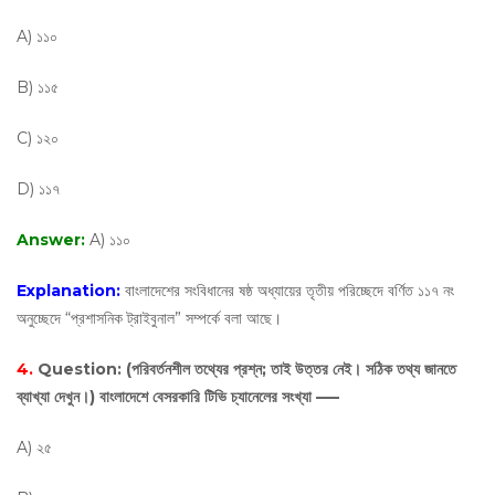
A) ১১০
B) ১১৫
C) ১২০
D) ১১৭
Answer:
A) ১১০
Explanation:
বাংলাদেশের সংবিধানের ষষ্ঠ অধ্যায়ের তৃতীয় পরিচ্ছেদে বর্ণিত ১১৭ নং
অনুচ্ছেদে “প্রশাসনিক ট্রাইবুনাল” সম্পর্কে বলা আছে।
4.
Question:
(পরিবর্তনশীল তথ্যের প্রশ্ন; তাই উত্তর নেই। সঠিক তথ্য জানতে
ব্যাখ্যা দেখুন।) বাংলাদেশে বেসরকারি টিভি চ্যানেলের সংখ্যা —–
A) ২৫