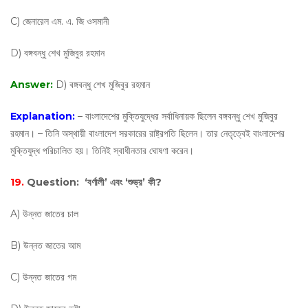
C) জেনারেল এম. এ. জি ওসমানী
D) বঙ্গবন্ধু শেখ মুজিবুর রহমান
Answer:
D) বঙ্গবন্ধু শেখ মুজিবুর রহমান
Explanation:
– বাংলাদেশের মুক্তিযুদ্ধের সর্বাধিনায়ক ছিলেন বঙ্গবন্ধু শেখ মুজিবুর
রহমান। – তিনি অস্থায়ী বাংলাদেশ সরকারের রাষ্ট্রপতি ছিলেন। তার নেতৃত্বেই বাংলাদেশর
মুক্তিযুদ্ধ পরিচালিত হয়। তিনিই স্বাধীনতার ঘোষণা করেন।
19.
Question:
‘বর্ণালী’ এবং ‘শুভ্র’ কী?
A) উন্নত জাতের চাল
B) উন্নত জাতের আম
C) উন্নত জাতের গম