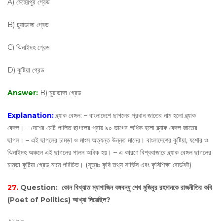
A) মেহেরপুর গ্রেড
B) চুয়াডাঙ্গা গ্রেড
C) ঝিনাইদহ গ্রেড
D) কুষ্টিয়া গ্রেড
Answer:
B) চুয়াডাঙ্গা গ্রেড
Explanation:
ব্ল্যাক বেঙ্গল: – বাংলাদেশে ছাগলের প্রধান জাতের নাম হলো ব্ল্যাক
বেঙ্গল। – দেশের মোট পালিত ছাগলের প্রায় ৯০ ভাগের অধিক হলো ব্ল্যাক বেঙ্গল জাতের
ছাগল। – এই ছাগলের চামড়া ও মাংস অত্যন্ত উন্নত মানের। বাংলাদেশের কুষ্টিয়া, যশোর ও
ঝিনাইদহ অঞ্চলে এই ছাগলের পালন অধিক হয়। – এ কারণে বিশ্ববাজারে ব্ল্যাক বেঙ্গল ছাগলের
চামড়া কুষ্টিয়া গ্রেড নামে পরিচিত। (সূত্রঃ কৃষি তথ্য সার্ভিস এবং কৃষিশিক্ষা বোর্ডবই)
27.
Question:
কোন বিখ্যাত ম্যাগাজিন বঙ্গবন্ধু শেখ মুজিবুর রহমানকে রাজনীতির কবি
(Poet of Politics) আখ্যা দিয়েছিল?