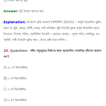
D) উন্নত জাতের ভুট্টা
Answer:
B) উন্নত জাতের আম
Explanation:
বাংলাদেশ কৃষি গবেষণা ইনস্টিটিউট (BARI) – কর্তৃক উদ্ভাবিত ভুট্টার
জাতঃ খৈ ভুট্টা, মোহর, বর্ণালী, শুভ্রা, বারি হাইব্রিড ভুট্টা ইত্যাদি ব্র্যাক কর্তৃক উদ্ভাবিত জাতঃ
উত্তরণ, বিপ্লব, শক্তি, প্যাসিফিক ইত্যাদি। এছাড়াও রয়েছে – সুপার সাইন, কোহিনুর, ডন,
প্রফিট, শাহী ইত্যাদি ভুট্টার জাত। উৎসঃ কৃষি তথ্য সার্ভিস।
20.
Question:
গভীর সমুদ্রবন্দর নির্মাণের জন্য প্রস্তাবিত সোনাদিয়া দ্বীপের আয়তন
কত?
A) ৯১ বর্গ কিলোমিটার
B) ৮ বর্গ কিলোমিটার
C) ৭ বর্গ কিলোমিটার
D) ৯ বর্গ কিলোমিটার