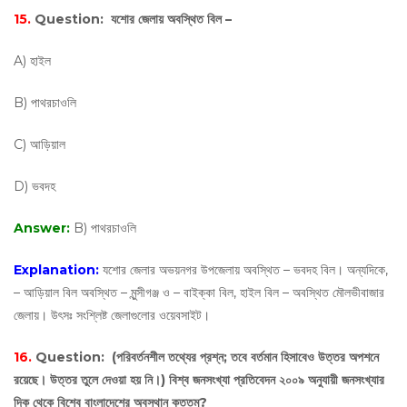
15.
Question:
যশোর জেলায় অবস্থিত বিল –
A) হাইল
B) পাথরচাওলি
C) আড়িয়াল
D) ভবদহ
Answer:
B) পাথরচাওলি
Explanation:
যশোর জেলার অভয়নগর উপজেলায় অবস্থিত – ভবদহ বিল। অন্যদিকে,
– আড়িয়াল বিল অবস্থিত – মুন্সীগঞ্জ ও – বাইক্কা বিল, হাইল বিল – অবস্থিত মৌলভীবাজার
জেলায়। উৎসঃ সংশ্লিষ্ট জেলাগুলোর ওয়েবসাইট।
16.
Question:
(পরিবর্তনশীল তথ্যের প্রশ্ন; তবে বর্তমান হিসাবেও উত্তর অপশনে
রয়েছে। উত্তর তুলে দেওয়া হয় নি।) বিশ্ব জনসংখ্যা প্রতিবেদন ২০০৯ অনুযায়ী জনসংখ্যার
দিক থেকে বিশ্বে বাংলাদেশের অবস্থান কততম?