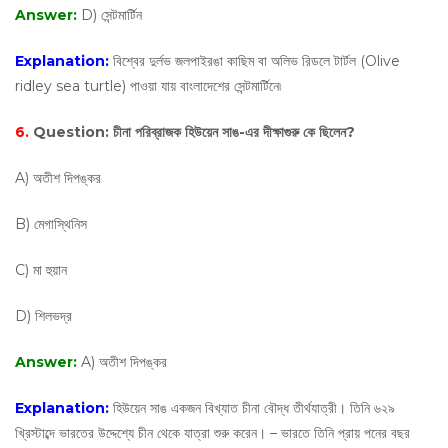
Answer:
D) সেন্টমার্টিন
Explanation:
বিশ্বের দুর্লভ জলপাইরঙা কাছিম বা অলিভ রিডলে টার্টল (Olive
ridley sea turtle) পাওয়া যায় বাংলাদেশের সেন্টমার্টিনে৷
6.
Question:
চীনা পরিব্রাজক হিউয়েন সাঙ-এর দীক্ষাগুরু কে ছিলেন?
A) অতীশ দিপঙ্কর
B) মেগাস্থিনিস
C) মা হুয়ান
D) শিলভদ্র
Answer:
A) অতীশ দিপঙ্কর
Explanation:
হিউয়েন সাঙ একজন বিখ্যাত চীনা বৌদ্ধ তীর্থযাত্রী। তিনি ৬২৯
খ্রিস্টাব্দে ভারতের উদ্দেশ্যে চীন থেকে যাত্রা শুরু করেন। – ভারতে তিনি প্রায় পনের বছর