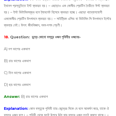
ইথানল প্রস্তুতিতে ইস্ট ব্যবহৃত হয়। – এছাড়াও এক কোষীয় প্রোটিন তৈরীতে ঈস্ট ব্যবহৃত
হয়। – ইস্ট ভিটামিনসমৃদ্ধ বলে ট্যাবলেট হিসেবে ব্যবহৃত হচ্ছে। এছাড়া খাদ্যোপযোগী
এককোষীয় প্রোটিন উৎপাদনে ব্যবহৃত হয়। – সাইট্রিক এসিড বা ভিটামিন সি উৎপাদনে ইস্টের
ব্যবহার নেই। উৎস: জীববিজ্ঞান, নবম-দশম শ্রেণী।
18.
Question:
চন্দ্রে কোনো বস্তুর ওজন পৃথিবীর ওজনের-
A) দশ ভাগের একভাগ
B) চার ভাগের একভাগ
C) তিন ভাগের একভাগ
D) ছয় ভাগের একভাগ
Answer:
B) চার ভাগের একভাগ
Explanation:
কোন বস্তুকে পৃথিবী তার কেন্দ্রের দিকে যে বলে আকর্ষণ করে, তাকে ঐ
বস্তুর ওজন বলে। – পৃথিবী থেকে যতই উপরে উঠা যায় বস্তুর ওজন ততই কমতে থাকে। –