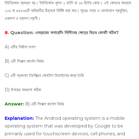
ইউনিকোড ব্যবহৃত হয়। ইউনিকোড মূলত ২ বাইট বা ১৬ বিটের কোড। এই কোডের মাধ্যমে
২১৬ বা ৬৫৫৩৬টি অদ্বিতীয় চিহ্নকে নির্দিষ্ট করা যায়। সূত্রঃ তথ্য ও যোগাযোগ প্রযুক্তি,
একাদশ ও দ্বাদশ শ্রেণী।
8.
Question:
এনড্রয়েড অপারেটিং সিস্টিমের ক্ষেত্রে নিচের কোনটি সঠিক?
A) এটির নির্মাতা গুগল
B) এটি লিনাক্স কার্নেল নির্ভর
C) এটি প্রধানত টাচস্ক্রিন মোবাইল ডিভাইসের জন্য তৈরি
D) উপরের সবগুলো সঠিক
Answer:
B) এটি লিনাক্স কার্নেল নির্ভর
Explanation:
The Android operating system is a mobile
operating system that was developed by Google to be
primarily used for touchscreen devices, cell phones, and