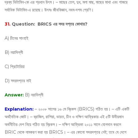
দ্রব্য ভিটামিন-কে এর প্রধান উৎস। – মাছের তেল, দুধ, মলা মাছ, মাছের মাথা এবং গাজরে
সর্বাধিক ভিটামিন-এ রয়েছে। উৎসঃ জীববিজ্ঞান, নবম-দশম শ্রেণি।
31.
Question:
BRICS এর সদর দপ্তর কোথায়?
A) চীনের সাংহাই
B) নয়াদিল্লী
C) প্রিটোরিয়া
D) সদরদপ্তর নাই
Answer:
B) নয়াদিল্লী
Explanation:
– ২০০৮ সালের ১৬ মে ব্রিকস (BRICS) গঠিত হয়। – এটি একটি
অর্থনৈতিক জোট। – ব্রাজিল, রাশিয়া, ভারত, চীন ও দক্ষিণ আফ্রিকার এই ৫টি উদীয়মান
অর্থনীতির দেশ নিয়ে গঠিত হয় ব্রিকস। – দক্ষিণ আফ্রিকা ২০১১ সালে যোগদান করলে
BRIC থেকে নামকরণ করা হয় BRICS। – এর কোনো সদরদপ্তর নেই; তবে যে দেশে