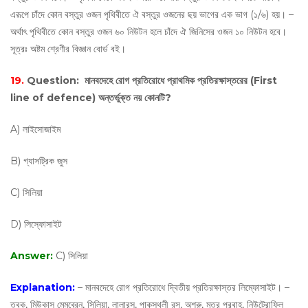
এরূপে চাঁদে কোন বস্তুর ওজন পৃথিবীতে ঐ বস্তুর ওজনের ছয় ভাগের এক ভাগ (১/৬) হয়। –
অর্থাৎ পৃথিবীতে কোন বস্তুর ওজন ৬০ নিউটন হলে চাঁদে ঐ জিনিসের ওজন ১০ নিউটন হবে।
সূত্রঃ অষ্টম শ্রেণীর বিজ্ঞান বোর্ড বই।
19.
Question:
মানবদেহে রোগ প্রতিরোধে প্রাথমিক প্রতিরক্ষাস্তরের (First
line of defence) অন্তর্ভুক্ত নয় কোনটি?
A) লাইসোজাইম
B) গ্যাসট্রিক জুস
C) সিলিয়া
D) লিস্ফোসাইট
Answer:
C) সিলিয়া
Explanation:
– মানবদেহে রোগ প্রতিরোধে দ্বিতীয় প্রতিরক্ষাস্তর লিম্ফোসাইট। –
ত্বক, মিউকাস মেমব্রেন, সিলিয়া, লালারস, পাকস্থলী রস, অশ্রু, মূত্র প্রবাহ, নিউট্রোফিল