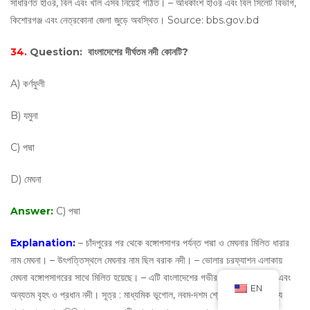
সাধারণত হাওর, বিল এবং খাল এসব নিয়েই গঠিত। – অধিকাংশ হাওর এবং বিল সিলেট বিভাগ,
কিশোরগঞ্জ এবং নেত্রকোনা জেলা জুড়ে অবস্থিত। Source: bbs.gov.bd
34.
Question:
বাংলাদেশের দীর্ঘতম নদী কোনটি?
A) কর্ণফুলী
B) যমুনা
C) পদ্মা
D) মেঘনা
Answer:
C) পদ্মা
Explanation:
– চাঁদপুরের পর থেকে বঙ্গোপসাগর পর্যন্ত পদ্মা ও মেঘনার মিলিত ধারার
নাম মেঘনা। – উৎপত্তিস্থলে মেঘনার নাম ছিল বরাক নদী। – ভোলার চরফ্যাশন এলাকায়
মেঘনা বঙ্গোপসাগরের সাথে মিলিত হয়েছে। – এটি বাংলাদেশের গভীর ও প্রশস্ততম নদী এবং
EN
অন্যতম বৃহৎ ও প্রধান নদী। সূত্র : মাধ্যমিক ভূগোল, নবম-দশম শ্রেণী এবং জাতীয় তথ্য