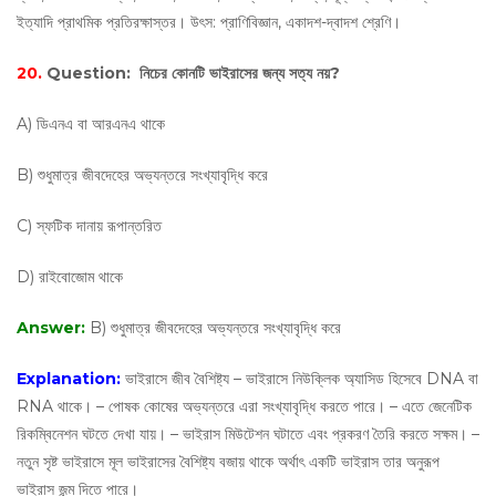
ইত্যাদি প্রাথমিক প্রতিরক্ষাস্তর। উৎস: প্রাণিবিজ্ঞান, একাদশ-দ্বাদশ শ্রেণি।
20.
Question:
নিচের কোনটি ভাইরাসের জন্য সত্য নয়?
A) ডিএনএ বা আরএনএ থাকে
B) শুধুমাত্র জীবদেহের অভ্যন্তরে সংখ্যাবৃদ্ধি করে
C) স্ফটিক দানায় রূপান্তরিত
D) রাইবোজোম থাকে
Answer:
B) শুধুমাত্র জীবদেহের অভ্যন্তরে সংখ্যাবৃদ্ধি করে
Explanation:
ভাইরাসে জীব বৈশিষ্ট্য – ভাইরাসে নিউক্লিক অ্যাসিড হিসেবে DNA বা
RNA থাকে। – পোষক কোষের অভ্যন্তরে এরা সংখ্যাবৃদ্ধি করতে পারে। – এতে জেনেটিক
রিকম্বিনেশন ঘটতে দেখা যায়। – ভাইরাস মিউটেশন ঘটাতে এবং প্রকরণ তৈরি করতে সক্ষম। –
নতুন সৃষ্ট ভাইরাসে মূল ভাইরাসের বৈশিষ্ট্য বজায় থাকে অর্থাৎ একটি ভাইরাস তার অনুরূপ
ভাইরাস জন্ম দিতে পারে।