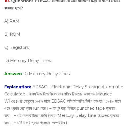
10.
Question:
EDSAC কম্পিউটার -এ ডাটা সংরক্ষণের জন্য কি ধরনের মেমোরি
ব্যবহার হতো?
A) RAM
B) ROM
C) Registors
D) Mercury Delay Lines
Answer:
D) Mercury Delay Lines
Explanation:
EDSAC – Electronic Delay Storage Automatic
Calculator: – ক্যামব্রিজ বিশ্ববিদ্যালয়ের গণিত বিভাগের অধ্যাপক Maurice
Wilkes এর নেতৃত্বে ১৯৪৭ সালে EDSAC কম্পিউটারটির নির্মাণ শুরু হয়। ১৯৪৯ সালে
এতে প্রথম প্রোগ্রাম run করে। – ইনপুট যন্ত্র হিসাবে punched tape ব্যবহৃত
হতো। – এই কম্পিউটারের মেমরি হিসাবে Mercury Delay Line tubes ব্যবহৃত
হতো। – এটি একটি প্রথম প্রজন্মের কম্পিউটার।