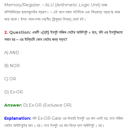
Memory/Register. – ALU (Arithmetic Logic Unit) হচ্ছে
কম্পিউটারের ক্যালকুলেটর স্বরূপ। – এই অংশ সকল গাণিতিক এবং সিদ্ধান্ত গ্রহণের কাজ
করে থাকে। উৎস: নবম-দশম শ্রেণীর (উন্মুক্ত বিশ্বঃ) বোর্ড বই।
2.
Question:
একটি ২(দুই) ইনপুট লজিক সেটের আউটপুট ০ হবে, যদি এর ইনপুটগুলো
সমান হয় – এর উক্তিটি কোন সেটের জন্য সত্য?
A) AND
B) NOR
C) OR
D) Ex-OR
Answer:
D) Ex-OR (Exclusive OR)
Explanation:
যদি Ex-OR Gate এর উভয়ই ইনপুট এর মান একই হয়, তবে লজিক
সেটের আউটপুটের মান ০ হয়। তবে ইনপুট এর মান ভিন্ন হলে আউটপুট ১ হয়।