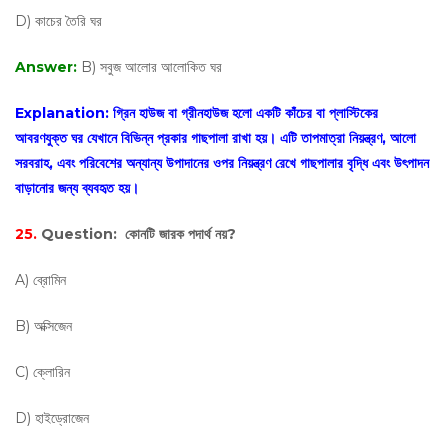
D) কাচের তৈরি ঘর
Answer:
B) সবুজ আলোর আলোকিত ঘর
Explanation:
গ্রিন হাউজ বা গ্রীনহাউজ হলো একটি কাঁচের বা প্লাস্টিকের
আবরণযুক্ত ঘর যেখানে বিভিন্ন প্রকার গাছপালা রাখা হয়। এটি তাপমাত্রা নিয়ন্ত্রণ, আলো
সরবরাহ, এবং পরিবেশের অন্যান্য উপাদানের ওপর নিয়ন্ত্রণ রেখে গাছপালার বৃদ্ধি এবং উৎপাদন
বাড়ানোর জন্য ব্যবহৃত হয়।
25.
Question:
কোনটি জারক পদার্থ নয়?
A) ব্রোমিন
B) অক্সিজেন
C) ক্লোরিন
D) হাইড্রোজেন