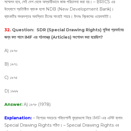
সম্মেলন হবে, সেই দেশ থেকে অস্থায়ীভাবে কাজ পরিচালনা করা হয়। – BRICS এর
উদ্যোগে প্রতিষ্ঠিত ব্যাংক হলো NDB (New Development Bank)।
ব্যাংকটির সদরদপ্তর অবস্থিত চীনের সাংহাই শহরে। উৎসঃ ব্রিকসের ওয়েবসাইট।
32.
Question:
SDR (Special Drawing Rights) সুবিধা প্রবর্তনের
জন্য কত সালে IMF এর গঠনতন্ত্র (Articles) সংশোধন করা হয়েছিল?
A) ১৯৭৮
B) ১৯৭১
C) ১৯৭৫
D) ১৯৬৯
Answer:
A) ১৯৭৮ (1978)
Explanation:
– বিশ্বের সবচেয়ে শক্তিশালী মুদ্রাগুলো নিয়ে IMF-এর এলিট ক্লাব
Special Drawing Rights গঠিত। – Special Drawing Rights এর