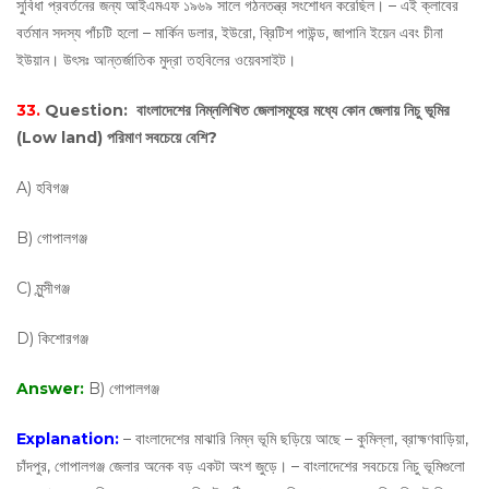
সুবিধা প্রবর্তনের জন্য আইএমএফ ১৯৬৯ সালে গঠনতন্ত্র সংশোধন করেছিল। – এই ক্লাবের
বর্তমান সদস্য পাঁচটি হলো – মার্কিন ডলার, ইউরো, ব্রিটিশ পাউন্ড, জাপানি ইয়েন এবং চীনা
ইউয়ান। উৎসঃ আন্তর্জাতিক মুদ্রা তহবিলের ওয়েবসাইট।
33.
Question:
বাংলাদেশের নিম্নলিখিত জেলাসমূহের মধ্যে কোন জেলায় নিচু ভূমির
(Low land) পরিমাণ সবচেয়ে বেশি?
A) হবিগঞ্জ
B) গোপালগঞ্জ
C) মুন্সীগঞ্জ
D) কিশোরগঞ্জ
Answer:
B) গোপালগঞ্জ
Explanation:
– বাংলাদেশের মাঝারি নিম্ন ভূমি ছড়িয়ে আছে – কুমিল্লা, ব্রাহ্মণবাড়িয়া,
চাঁদপুর, গোপালগঞ্জ জেলার অনেক বড় একটা অংশ জুড়ে। – বাংলাদেশের সবচেয়ে নিচু ভূমিগুলো