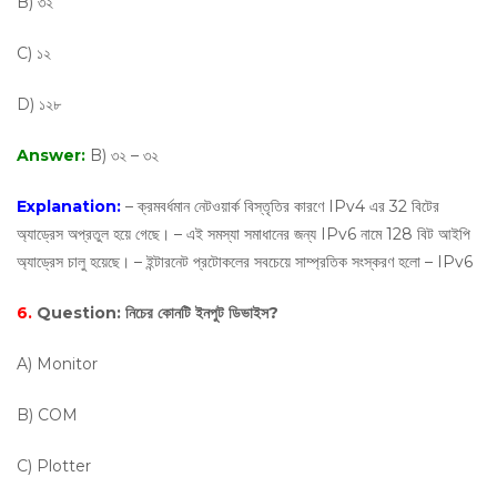
B) ৩২
C) ১২
D) ১২৮
Answer:
B) ৩২ – ৩২
Explanation:
– ক্রমবর্ধমান নেটওয়ার্ক বিস্তৃতির কারণে IPv4 এর 32 বিটের
অ্যাড্রেস অপ্রতুল হয়ে গেছে। – এই সমস্যা সমাধানের জন্য IPv6 নামে 128 বিট আইপি
অ্যাড্রেস চালু হয়েছে। – ইন্টারনেট প্রটোকলের সবচেয়ে সাম্প্রতিক সংস্করণ হলো – IPv6
6.
Question:
নিচের কোনটি ইনপুট ডিভাইস?
A) Monitor
B) COM
C) Plotter