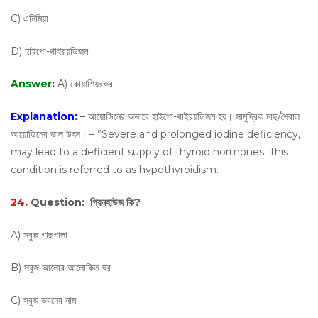
C) এনিমিয়া
D) হাইপো-থাইরয়ডিজম
Answer:
A) কোয়াশিয়রকর
Explanation:
– আয়োডিনের অভাবে হাইপো-থাইরয়ডিজম হয়। সামুদ্রিক মাছ/শৈবাল
আয়োডিনের ভাল উৎস। – ”Severe and prolonged iodine deficiency,
may lead to a deficient supply of thyroid hormones. This
condition is referred to as hypothyroidism.
24.
Question:
গ্রিনহাউজ কি?
A) সবুজ গাছপালা
B) সবুজ আলোর আলোকিত ঘর
C) সবুজ ভবনের নাম