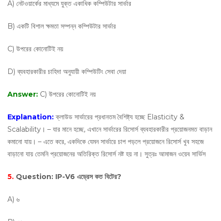
A) নেটওয়ার্কের মাধ্যমে যুক্ত একাধিক কম্পিউটার সার্ভার
B) একটি বিশাল ক্ষমতা সম্পন্ন কম্পিউটার সার্ভার
C) উপরের কোনোটিই নয়
D) ব্যবহারকারীর চাহিদা অনুযায়ী কম্পিউটিং সেবা দেয়া
Answer:
C) উপরের কোনোটিই নয়
Explanation:
ক্লাউড সার্ভারের প্রধানতম বৈশিষ্ট্য হচ্ছে Elasticity &
Scalability। – যার মানে হচ্ছে, এখানে সার্ভারের রিসোর্স ব্যবহারকারীর প্রয়োজনমত বাড়ান
কমানো যায়। – এতে করে, একদিকে যেমন সার্ভারে চাপ পড়লে প্রয়োজনে রিসোর্স খুব সহজে
বাড়ানো যায় তেমনি প্রয়োজনের অতিরিক্ত রিসোর্স নষ্ট হয় না। সুত্রঃ আমাজন ওয়েব সার্ভিস
5.
Question:
IP-V6 এড্রেস কত বিটের?
A) ৬