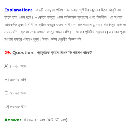
Explanation:
– একটি বস্তু যে পরিমাণ বল দ্বারা পৃথিবীর কেন্দ্রের দিকে আকৃষ্ট হয়
তাকে তার ওজন বলে। – কোনাে বস্তুর ওজন অভিকর্ষজ ত্বরণের ওপর নির্ভশীল। যে স্থানে
অভিকর্ষজ ত্বরণ বেশি সে স্থানে বস্তুর ওজন বেশি। – মেরু অঞ্চলে g- এর মান বিষুব অঞ্চলের
চেয়ে বেশি। সুতরাং মেরু অঞ্চলে বস্তুর ওজন বেশি। – আবার পৃথিবীর কেন্দ্রে g এর মান শূন্য
হওয়ায় বস্তুর ওজনও শূন্য। উৎসঃ অষ্টম শ্রেণীর বিজ্ঞান বই
29.
Question:
প্রাকৃতিক গ্যাসে মিথেন কি পরিমাণ থাকে?
A) ৪০-৫০ ভাগ
B) ৬০-৭০ ভাগ
C) ৩০-২৫ ভাগ
D) ৮০-৯০ ভাগ
Answer:
A) ৪০-৫০ ভাগ (40-50 ভাগ)