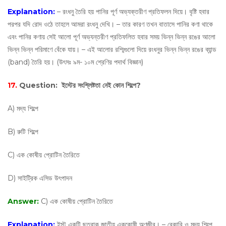
Explanation:
– রংধনু তৈরি হয় পানির পূর্ণ অভ্যক্তরীণ প্রতিফলন দিয়ে। বৃষ্টি হবার
পরপর যদি রােদ ওঠে তাহলে আমরা রংধনু দেখি। – তার কারণ তখন বাতাসে পানির কণা থাকে
এবং পানির কণায় সেই আলাে পূর্ণ অভ্যন্তরীণ প্রতিফলিত হবার সময় ভিন্ন ভিন্ন রঙের আলাে
ভিন্ন ভিন্ন পরিমাণে বেঁকে যায়। – এই আলাের রশ্মিগুলাে দিয়ে রংধনুর ভিন্ন ভিন্ন রঙের ব্যান্ড
(band) তৈরি হয়। (উৎসঃ ৯ম- ১০ম শ্রেণির পদার্থ বিজ্ঞান)
17.
Question:
ইস্টের সংশ্লিষ্টতা নেই কোন শিল্পে?
A) মদ্য শিল্পে
B) রুটি শিল্পে
C) এক কোষীয় প্রোটিন তৈরিতে
D) সাইট্রিক এসিড উৎপাদন
Answer:
C) এক কোষীয় প্রোটিন তৈরিতে
Explanation:
ইস্ট একটি ছত্রাক জাতীয় এককোষী অণুজীব। – বেকারি ও মদ্য শিল্পে