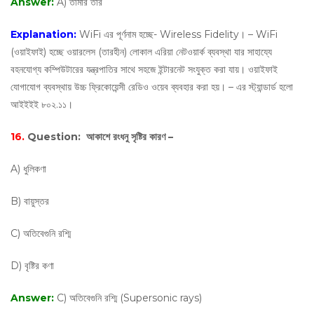
Answer:
A) তামার তার
Explanation:
WiFi এর পূর্ণনাম হচ্ছে- Wireless Fidelity। – WiFi
(ওয়াইফাই) হচ্ছে ওয়ারলেস (তারহীন) লোকাল এরিয়া নেটওয়ার্ক ব্যবস্থা যার সাহায্যে
বহনযোগ্য কম্পিউটারের যন্ত্রপাতির সাথে সহজে ইন্টারনেট সংযুক্ত করা যায়। ওয়াইফাই
যোগাযোগ ব্যবস্থায় উচ্চ ফ্রিকোয়েন্সী রেডিও ওয়েব ব্যবহার করা হয়। – এর স্ট্যান্ডার্ড হলো
আইইইই ৮০২.১১‌।
16.
Question:
আকাশে রংধনু সৃষ্টির কারণ –
A) ধুলিকণা
B) বায়ুস্তর
C) অতিবেগুনি রশ্মি
D) বৃষ্টির কণা
Answer:
C) অতিবেগুনি রশ্মি (Supersonic rays)