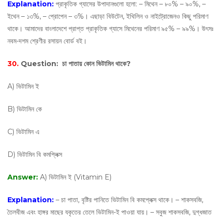
Explanation:
প্রাকৃতিক গ্যাসের উপাদানগুলাে হলাে: – মিথেন – ৮০% – ৯০%, –
ইথেন – ১৩%, – প্রােপেন – ৩%। এছাড়া বিউটেন, ইথিলিন ও নাইট্রোজেনও কিছু পরিমাণ
থাকে। আমাদের বাংলাদেশে প্রাপ্ত প্রাকৃতিক গ্যাসে মিথেনের পরিমাণ ৯৫% – ৯৯%। উৎসঃ
নবম-দশম শ্রেণীর রসায়ন বোর্ড বই।
30.
Question:
চা পাতায় কোন ভিটামিন থাকে?
A) ভিটামিন ই
B) ভিটামিন কে
C) ভিটামিন এ
D) ভিটামিন বি কমপ্লিক্স
Answer:
A) ভিটামিন ই (Vitamin E)
Explanation:
– চা পাতা, বৃষ্টির পানিতে ভিটামিন বি কমপ্লেক্স থাকে। – শাকসবজি,
তৈলবীজ এবং হাঙ্গর মাছের যকৃতের তেলে ভিটামিন-ই পাওয়া যায়। – সবুজ শাকসবজি, দুগ্ধজাত