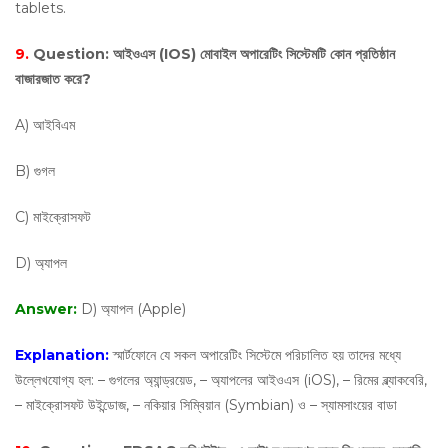
tablets.
9.
Question:
আইওএস (IOS) মোবাইল অপারেটিং সিস্টেমটি কোন প্রতিষ্ঠান
বাজারজাত করে?
A) আইবিএম
B) গুগল
C) মাইক্রোসফট
D) অ্যাপল
Answer:
D) অ্যাপল (Apple)
Explanation:
স্মার্টফোনে যে সকল অপারেটিং সিস্টেমে পরিচালিত হয় তাদের মধ্যে
উল্লেখযোগ্য হল: – গুগলের অ্যান্ড্রয়েড, – অ্যাপলের আইওএস (iOS), – রিমের ব্ল্যাকবেরি,
– মাইক্রোসফট উইন্ডোজ, – নকিয়ার সিম্বিয়ান (Symbian) ও – স্যামসাংয়ের বাডা