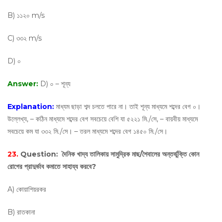
B) ১১২০ m/s
C) ৩৩২ m/s
D) ০
Answer:
D) ০ – শূন্য
Explanation:
মাধ্যম ছাড়া শব্দ চলতে পারে না। তাই শূন্য মাধ্যমে শব্দের বেগ ০।
উল্লেখ্য, – কঠিন মাধ্যমে শব্দের বেগ সবচেয়ে বেশি যা ৫২২১ মি./সে, – বায়বীয় মাধ্যমে
সবচেয়ে কম যা ৩৩২ মি./সে। – তরল মাধ্যমে শব্দের বেগ ১৪৫০ মি./সে।
23.
Question:
দৈনিক খাদ্য তালিকায় সামুদ্রিক মাছ/শৈবালের অন্তর্ভুক্তি কোন
রোগের প্রাদুর্ভাব কমাতে সাহায্য করবে?
A) কোয়াশিয়রকর
B) রাতকানা