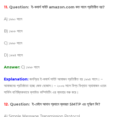
11.
Question:
ই-কমার্স সাইট amazon.com কত সালে প্রতিষ্ঠিত হয়?
A) ১৯৯০ সালে
B) ১৯৮৮ সালে
C) ১৯৯৮ সালে
D) ১৯৯৪ সালে
Answer:
C) ১৯৯৮ সালে
Explanation:
জনপ্রিয় ই-কমার্স সাইট আমাজন প্রতিষ্ঠিত হয় ১৯৯৪ সালে। –
আমাজনের প্রতিষ্ঠাতা হচ্ছে জেফ বেজোস। – ২০০৬ সালে বিশ্ব বিখ্যাত অ্যামাজন ওয়েব
সার্ভিস বাণিজ্যিকভাবে ক্লাউড কম্পিউটিং এর ব্যবহার শুরু করে।
12.
Question:
ই-মেইল আদান প্রদানে ব্যবহৃত SMTP এর পূর্ণরূপ কি?
A) Simple Message Transmission Protocol