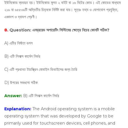
ইউনিকোড ব্যবহৃত হয়। ইউনিকোড মূলত ২ বাইট বা ১৬ বিটের কোড। এই কোডের মাধ্যমে
২১৬ বা ৬৫৫৩৬টি অদ্বিতীয় চিহ্নকে নির্দিষ্ট করা যায়। সূত্রঃ তথ্য ও যোগাযোগ প্রযুক্তি,
একাদশ ও দ্বাদশ শ্রেণী।
8.
Question:
এনড্রয়েড অপারেটিং সিস্টিমের ক্ষেত্রে নিচের কোনটি সঠিক?
A) এটির নির্মাতা গুগল
B) এটি লিনাক্স কার্নেল নির্ভর
C) এটি প্রধানত টাচস্ক্রিন মোবাইল ডিভাইসের জন্য তৈরি
D) উপরের সবগুলো সঠিক
Answer:
B) এটি লিনাক্স কার্নেল নির্ভর
Explanation:
The Android operating system is a mobile
operating system that was developed by Google to be
primarily used for touchscreen devices, cell phones, and