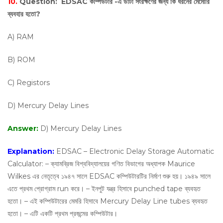
10.
Question:
EDSAC কম্পিউটার -এ ডাটা সংরক্ষণের জন্য কি ধরনের মেমোরি
ব্যবহার হতো?
A) RAM
B) ROM
C) Registors
D) Mercury Delay Lines
Answer:
D) Mercury Delay Lines
Explanation:
EDSAC – Electronic Delay Storage Automatic
Calculator: – ক্যামব্রিজ বিশ্ববিদ্যালয়ের গণিত বিভাগের অধ্যাপক Maurice
Wilkes এর নেতৃত্বে ১৯৪৭ সালে EDSAC কম্পিউটারটির নির্মাণ শুরু হয়। ১৯৪৯ সালে
এতে প্রথম প্রোগ্রাম run করে। – ইনপুট যন্ত্র হিসাবে punched tape ব্যবহৃত
হতো। – এই কম্পিউটারের মেমরি হিসাবে Mercury Delay Line tubes ব্যবহৃত
হতো। – এটি একটি প্রথম প্রজন্মের কম্পিউটার।