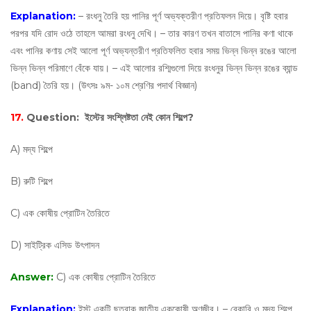
Explanation:
– রংধনু তৈরি হয় পানির পূর্ণ অভ্যক্তরীণ প্রতিফলন দিয়ে। বৃষ্টি হবার
পরপর যদি রােদ ওঠে তাহলে আমরা রংধনু দেখি। – তার কারণ তখন বাতাসে পানির কণা থাকে
এবং পানির কণায় সেই আলাে পূর্ণ অভ্যন্তরীণ প্রতিফলিত হবার সময় ভিন্ন ভিন্ন রঙের আলাে
ভিন্ন ভিন্ন পরিমাণে বেঁকে যায়। – এই আলাের রশ্মিগুলাে দিয়ে রংধনুর ভিন্ন ভিন্ন রঙের ব্যান্ড
(band) তৈরি হয়। (উৎসঃ ৯ম- ১০ম শ্রেণির পদার্থ বিজ্ঞান)
17.
Question:
ইস্টের সংশ্লিষ্টতা নেই কোন শিল্পে?
A) মদ্য শিল্পে
B) রুটি শিল্পে
C) এক কোষীয় প্রোটিন তৈরিতে
D) সাইট্রিক এসিড উৎপাদন
Answer:
C) এক কোষীয় প্রোটিন তৈরিতে
Explanation:
ইস্ট একটি ছত্রাক জাতীয় এককোষী অণুজীব। – বেকারি ও মদ্য শিল্পে