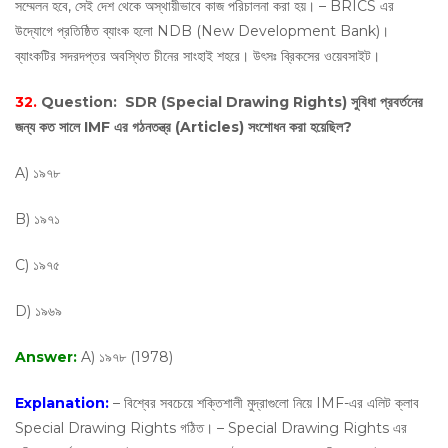
সম্মেলন হবে, সেই দেশ থেকে অস্থায়ীভাবে কাজ পরিচালনা করা হয়। – BRICS এর
উদ্যোগে প্রতিষ্ঠিত ব্যাংক হলো NDB (New Development Bank)।
ব্যাংকটির সদরদপ্তর অবস্থিত চীনের সাংহাই শহরে। উৎসঃ ব্রিকসের ওয়েবসাইট।
32.
Question:
SDR (Special Drawing Rights) সুবিধা প্রবর্তনের
জন্য কত সালে IMF এর গঠনতন্ত্র (Articles) সংশোধন করা হয়েছিল?
A) ১৯৭৮
B) ১৯৭১
C) ১৯৭৫
D) ১৯৬৯
Answer:
A) ১৯৭৮ (1978)
Explanation:
– বিশ্বের সবচেয়ে শক্তিশালী মুদ্রাগুলো নিয়ে IMF-এর এলিট ক্লাব
Special Drawing Rights গঠিত। – Special Drawing Rights এর