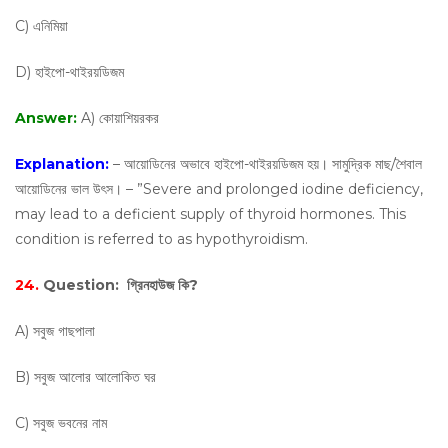
C) এনিমিয়া
D) হাইপো-থাইরয়ডিজম
Answer:
A) কোয়াশিয়রকর
Explanation:
– আয়োডিনের অভাবে হাইপো-থাইরয়ডিজম হয়। সামুদ্রিক মাছ/শৈবাল
আয়োডিনের ভাল উৎস। – ”Severe and prolonged iodine deficiency,
may lead to a deficient supply of thyroid hormones. This
condition is referred to as hypothyroidism.
24.
Question:
গ্রিনহাউজ কি?
A) সবুজ গাছপালা
B) সবুজ আলোর আলোকিত ঘর
C) সবুজ ভবনের নাম