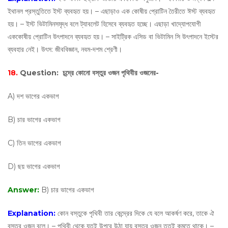
ইথানল প্রস্তুতিতে ইস্ট ব্যবহৃত হয়। – এছাড়াও এক কোষীয় প্রোটিন তৈরীতে ঈস্ট ব্যবহৃত
হয়। – ইস্ট ভিটামিনসমৃদ্ধ বলে ট্যাবলেট হিসেবে ব্যবহৃত হচ্ছে। এছাড়া খাদ্যোপযোগী
এককোষীয় প্রোটিন উৎপাদনে ব্যবহৃত হয়। – সাইট্রিক এসিড বা ভিটামিন সি উৎপাদনে ইস্টের
ব্যবহার নেই। উৎস: জীববিজ্ঞান, নবম-দশম শ্রেণী।
18.
Question:
চন্দ্রে কোনো বস্তুর ওজন পৃথিবীর ওজনের-
A) দশ ভাগের একভাগ
B) চার ভাগের একভাগ
C) তিন ভাগের একভাগ
D) ছয় ভাগের একভাগ
Answer:
B) চার ভাগের একভাগ
Explanation:
কোন বস্তুকে পৃথিবী তার কেন্দ্রের দিকে যে বলে আকর্ষণ করে, তাকে ঐ
বস্তুর ওজন বলে। – পৃথিবী থেকে যতই উপরে উঠা যায় বস্তুর ওজন ততই কমতে থাকে। –