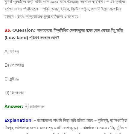
সুবিধা প্রবর্তনের জন্য আইএমএফ ১৯৬৯ সালে গঠনতন্ত্র সংশোধন করেছিল। – এই ক্লাবের
বর্তমান সদস্য পাঁচটি হলো – মার্কিন ডলার, ইউরো, ব্রিটিশ পাউন্ড, জাপানি ইয়েন এবং চীনা
ইউয়ান। উৎসঃ আন্তর্জাতিক মুদ্রা তহবিলের ওয়েবসাইট।
33.
Question:
বাংলাদেশের নিম্নলিখিত জেলাসমূহের মধ্যে কোন জেলায় নিচু ভূমির
(Low land) পরিমাণ সবচেয়ে বেশি?
A) হবিগঞ্জ
B) গোপালগঞ্জ
C) মুন্সীগঞ্জ
D) কিশোরগঞ্জ
Answer:
B) গোপালগঞ্জ
Explanation:
– বাংলাদেশের মাঝারি নিম্ন ভূমি ছড়িয়ে আছে – কুমিল্লা, ব্রাহ্মণবাড়িয়া,
চাঁদপুর, গোপালগঞ্জ জেলার অনেক বড় একটা অংশ জুড়ে। – বাংলাদেশের সবচেয়ে নিচু ভূমিগুলো