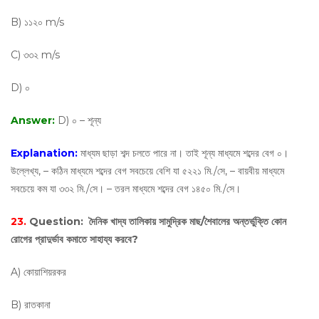
B) ১১২০ m/s
C) ৩৩২ m/s
D) ০
Answer:
D) ০ – শূন্য
Explanation:
মাধ্যম ছাড়া শব্দ চলতে পারে না। তাই শূন্য মাধ্যমে শব্দের বেগ ০।
উল্লেখ্য, – কঠিন মাধ্যমে শব্দের বেগ সবচেয়ে বেশি যা ৫২২১ মি./সে, – বায়বীয় মাধ্যমে
সবচেয়ে কম যা ৩৩২ মি./সে। – তরল মাধ্যমে শব্দের বেগ ১৪৫০ মি./সে।
23.
Question:
দৈনিক খাদ্য তালিকায় সামুদ্রিক মাছ/শৈবালের অন্তর্ভুক্তি কোন
রোগের প্রাদুর্ভাব কমাতে সাহায্য করবে?
A) কোয়াশিয়রকর
B) রাতকানা