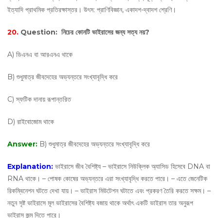
ইত্যাদি প্রাথমিক প্রতিরক্ষাস্তর। উৎস: প্রাণিবিজ্ঞান, একাদশ-দ্বাদশ শ্রেণি।
20.
Question:
নিচের কোনটি ভাইরাসের জন্য সত্য নয়?
A) ডিএনএ বা আরএনএ থাকে
B) শুধুমাত্র জীবদেহের অভ্যন্তরে সংখ্যাবৃদ্ধি করে
C) স্ফটিক দানায় রূপান্তরিত
D) রাইবোজোম থাকে
Answer:
B) শুধুমাত্র জীবদেহের অভ্যন্তরে সংখ্যাবৃদ্ধি করে
Explanation:
ভাইরাসে জীব বৈশিষ্ট্য – ভাইরাসে নিউক্লিক অ্যাসিড হিসেবে DNA বা
RNA থাকে। – পোষক কোষের অভ্যন্তরে এরা সংখ্যাবৃদ্ধি করতে পারে। – এতে জেনেটিক
রিকম্বিনেশন ঘটতে দেখা যায়। – ভাইরাস মিউটেশন ঘটাতে এবং প্রকরণ তৈরি করতে সক্ষম। –
নতুন সৃষ্ট ভাইরাসে মূল ভাইরাসের বৈশিষ্ট্য বজায় থাকে অর্থাৎ একটি ভাইরাস তার অনুরূপ
ভাইরাস জন্ম দিতে পারে।