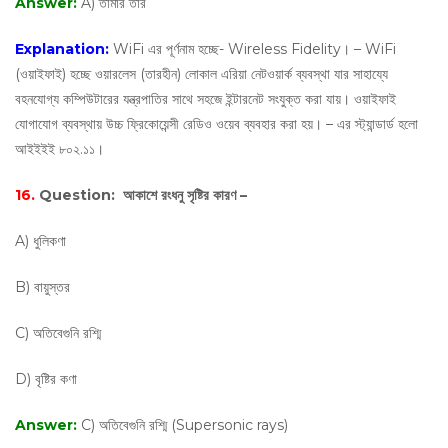
Answer:
A) তামার তার
Explanation:
WiFi এর পূর্ণনাম হচ্ছে- Wireless Fidelity। – WiFi
(ওয়াইফাই) হচ্ছে ওয়ারলেস (তারহীন) লোকাল এরিয়া নেটওয়ার্ক ব্যবস্থা যার সাহায্যে
বহনযোগ্য কম্পিউটারের যন্ত্রপাতির সাথে সহজে ইন্টারনেট সংযুক্ত করা যায়। ওয়াইফাই
যোগাযোগ ব্যবস্থায় উচ্চ ফ্রিকোয়েন্সী রেডিও ওয়েব ব্যবহার করা হয়। – এর স্ট্যান্ডার্ড হলো
আইইইই ৮০২.১১‌।
16.
Question:
আকাশে রংধনু সৃষ্টির কারণ –
A) ধুলিকণা
B) বায়ুস্তর
C) অতিবেগুনি রশ্মি
D) বৃষ্টির কণা
Answer:
C) অতিবেগুনি রশ্মি (Supersonic rays)