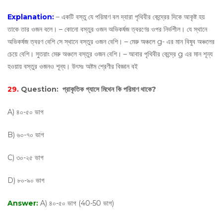
Explanation:
– একটি বস্তু যে পরিমাণ বল দ্বারা পৃথিবীর কেন্দ্রের দিকে আকৃষ্ট হয়
তাকে তার ওজন বলে। – কোনাে বস্তুর ওজন অভিকর্ষজ ত্বরণের ওপর নির্ভশীল। যে স্থানে
অভিকর্ষজ ত্বরণ বেশি সে স্থানে বস্তুর ওজন বেশি। – মেরু অঞ্চলে g- এর মান বিষুব অঞ্চলের
চেয়ে বেশি। সুতরাং মেরু অঞ্চলে বস্তুর ওজন বেশি। – আবার পৃথিবীর কেন্দ্রে g এর মান শূন্য
হওয়ায় বস্তুর ওজনও শূন্য। উৎসঃ অষ্টম শ্রেণীর বিজ্ঞান বই
29.
Question:
প্রাকৃতিক গ্যাসে মিথেন কি পরিমাণ থাকে?
A) ৪০-৫০ ভাগ
B) ৬০-৭০ ভাগ
C) ৩০-২৫ ভাগ
D) ৮০-৯০ ভাগ
Answer:
A) ৪০-৫০ ভাগ (40-50 ভাগ)