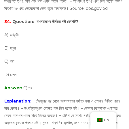
সাধারণত হাওর, বিল এবং খাল এসব নিয়েই গঠিত। – অধিকাংশ হাওর এবং বিল সিলেট বিভাগ,
কিশোরগঞ্জ এবং নেত্রকোনা জেলা জুড়ে অবস্থিত। Source: bbs.gov.bd
34.
Question:
বাংলাদেশের দীর্ঘতম নদী কোনটি?
A) কর্ণফুলী
B) যমুনা
C) পদ্মা
D) মেঘনা
Answer:
C) পদ্মা
Explanation:
– চাঁদপুরের পর থেকে বঙ্গোপসাগর পর্যন্ত পদ্মা ও মেঘনার মিলিত ধারার
নাম মেঘনা। – উৎপত্তিস্থলে মেঘনার নাম ছিল বরাক নদী। – ভোলার চরফ্যাশন এলাকায়
মেঘনা বঙ্গোপসাগরের সাথে মিলিত হয়েছে। – এটি বাংলাদেশের গভীর ও প্রশস্ততম নদী এবং
BN
অন্যতম বৃহৎ ও প্রধান নদী। সূত্র : মাধ্যমিক ভূগোল, নবম-দশম শ্রেণী এবং জাতীয় তথ্য