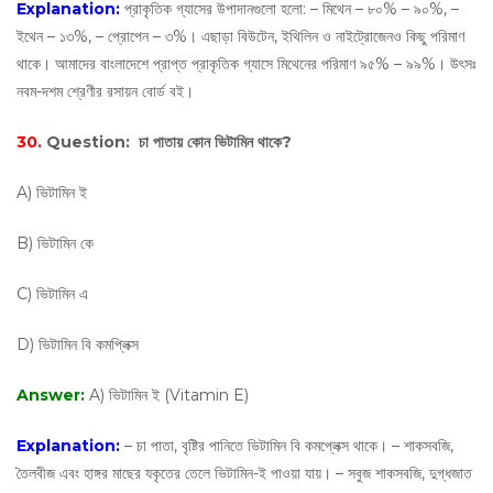
Explanation:
প্রাকৃতিক গ্যাসের উপাদানগুলাে হলাে: – মিথেন – ৮০% – ৯০%, –
ইথেন – ১৩%, – প্রােপেন – ৩%। এছাড়া বিউটেন, ইথিলিন ও নাইট্রোজেনও কিছু পরিমাণ
থাকে। আমাদের বাংলাদেশে প্রাপ্ত প্রাকৃতিক গ্যাসে মিথেনের পরিমাণ ৯৫% – ৯৯%। উৎসঃ
নবম-দশম শ্রেণীর রসায়ন বোর্ড বই।
30.
Question:
চা পাতায় কোন ভিটামিন থাকে?
A) ভিটামিন ই
B) ভিটামিন কে
C) ভিটামিন এ
D) ভিটামিন বি কমপ্লিক্স
Answer:
A) ভিটামিন ই (Vitamin E)
Explanation:
– চা পাতা, বৃষ্টির পানিতে ভিটামিন বি কমপ্লেক্স থাকে। – শাকসবজি,
তৈলবীজ এবং হাঙ্গর মাছের যকৃতের তেলে ভিটামিন-ই পাওয়া যায়। – সবুজ শাকসবজি, দুগ্ধজাত