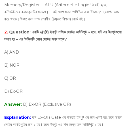
Memory/Register. – ALU (Arithmetic Logic Unit) হচ্ছে
কম্পিউটারের ক্যালকুলেটর স্বরূপ। – এই অংশ সকল গাণিতিক এবং সিদ্ধান্ত গ্রহণের কাজ
করে থাকে। উৎস: নবম-দশম শ্রেণীর (উন্মুক্ত বিশ্বঃ) বোর্ড বই।
2.
Question:
একটি ২(দুই) ইনপুট লজিক সেটের আউটপুট ০ হবে, যদি এর ইনপুটগুলো
সমান হয় – এর উক্তিটি কোন সেটের জন্য সত্য?
A) AND
B) NOR
C) OR
D) Ex-OR
Answer:
D) Ex-OR (Exclusive OR)
Explanation:
যদি Ex-OR Gate এর উভয়ই ইনপুট এর মান একই হয়, তবে লজিক
সেটের আউটপুটের মান ০ হয়। তবে ইনপুট এর মান ভিন্ন হলে আউটপুট ১ হয়।