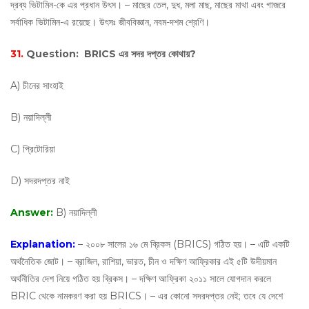
দ্রব্য ভিটামিন-কে এর প্রধান উৎস। – মাছের তেল, দুধ, মলা মাছ, মাছের মাথা এবং গাজরে
সর্বাধিক ভিটামিন-এ রয়েছে। উৎসঃ জীববিজ্ঞান, নবম-দশম শ্রেণি।
31.
Question:
BRICS এর সদর দপ্তর কোথায়?
A) চীনের সাংহাই
B) নয়াদিল্লী
C) প্রিটোরিয়া
D) সদরদপ্তর নাই
Answer:
B) নয়াদিল্লী
Explanation:
– ২০০৮ সালের ১৬ মে ব্রিকস (BRICS) গঠিত হয়। – এটি একটি
অর্থনৈতিক জোট। – ব্রাজিল, রাশিয়া, ভারত, চীন ও দক্ষিণ আফ্রিকার এই ৫টি উদীয়মান
অর্থনীতির দেশ নিয়ে গঠিত হয় ব্রিকস। – দক্ষিণ আফ্রিকা ২০১১ সালে যোগদান করলে
BRIC থেকে নামকরণ করা হয় BRICS। – এর কোনো সদরদপ্তর নেই; তবে যে দেশে