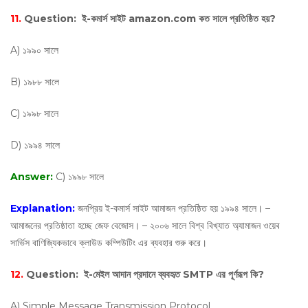
11.
Question:
ই-কমার্স সাইট amazon.com কত সালে প্রতিষ্ঠিত হয়?
A) ১৯৯০ সালে
B) ১৯৮৮ সালে
C) ১৯৯৮ সালে
D) ১৯৯৪ সালে
Answer:
C) ১৯৯৮ সালে
Explanation:
জনপ্রিয় ই-কমার্স সাইট আমাজন প্রতিষ্ঠিত হয় ১৯৯৪ সালে। –
আমাজনের প্রতিষ্ঠাতা হচ্ছে জেফ বেজোস। – ২০০৬ সালে বিশ্ব বিখ্যাত অ্যামাজন ওয়েব
সার্ভিস বাণিজ্যিকভাবে ক্লাউড কম্পিউটিং এর ব্যবহার শুরু করে।
12.
Question:
ই-মেইল আদান প্রদানে ব্যবহৃত SMTP এর পূর্ণরূপ কি?
A) Simple Message Transmission Protocol