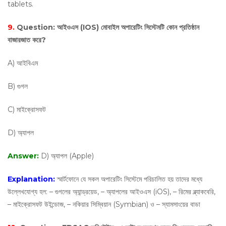
tablets.
9.
Question:
আইওএস (IOS) মোবাইল অপারেটিং সিস্টেমটি কোন প্রতিষ্ঠান
বাজারজাত করে?
A) আইবিএম
B) গুগল
C) মাইক্রোসফট
D) অ্যাপল
Answer:
D) অ্যাপল (Apple)
Explanation:
স্মার্টফোনে যে সকল অপারেটিং সিস্টেমে পরিচালিত হয় তাদের মধ্যে
উল্লেখযোগ্য হল: – গুগলের অ্যান্ড্রয়েড, – অ্যাপলের আইওএস (iOS), – রিমের ব্ল্যাকবেরি,
– মাইক্রোসফট উইন্ডোজ, – নকিয়ার সিম্বিয়ান (Symbian) ও – স্যামসাংয়ের বাডা