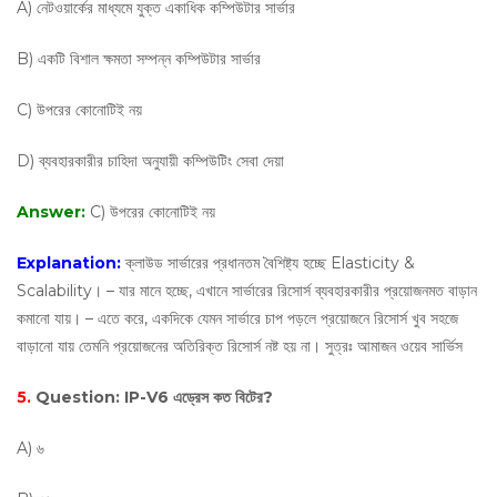
A) নেটওয়ার্কের মাধ্যমে যুক্ত একাধিক কম্পিউটার সার্ভার
B) একটি বিশাল ক্ষমতা সম্পন্ন কম্পিউটার সার্ভার
C) উপরের কোনোটিই নয়
D) ব্যবহারকারীর চাহিদা অনুযায়ী কম্পিউটিং সেবা দেয়া
Answer:
C) উপরের কোনোটিই নয়
Explanation:
ক্লাউড সার্ভারের প্রধানতম বৈশিষ্ট্য হচ্ছে Elasticity &
Scalability। – যার মানে হচ্ছে, এখানে সার্ভারের রিসোর্স ব্যবহারকারীর প্রয়োজনমত বাড়ান
কমানো যায়। – এতে করে, একদিকে যেমন সার্ভারে চাপ পড়লে প্রয়োজনে রিসোর্স খুব সহজে
বাড়ানো যায় তেমনি প্রয়োজনের অতিরিক্ত রিসোর্স নষ্ট হয় না। সুত্রঃ আমাজন ওয়েব সার্ভিস
5.
Question:
IP-V6 এড্রেস কত বিটের?
A) ৬