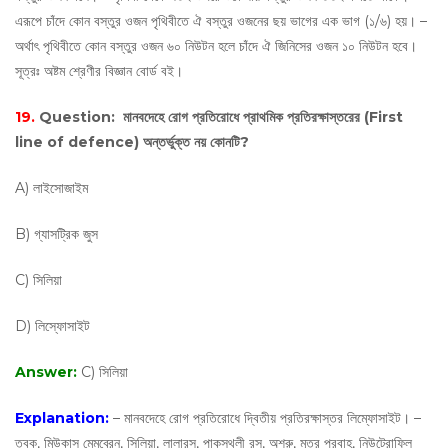
এরূপে চাঁদে কোন বস্তুর ওজন পৃথিবীতে ঐ বস্তুর ওজনের ছয় ভাগের এক ভাগ (১/৬) হয়। –
অর্থাৎ পৃথিবীতে কোন বস্তুর ওজন ৬০ নিউটন হলে চাঁদে ঐ জিনিসের ওজন ১০ নিউটন হবে।
সূত্রঃ অষ্টম শ্রেণীর বিজ্ঞান বোর্ড বই।
19.
Question:
মানবদেহে রোগ প্রতিরোধে প্রাথমিক প্রতিরক্ষাস্তরের (First
line of defence) অন্তর্ভুক্ত নয় কোনটি?
A) লাইসোজাইম
B) গ্যাসট্রিক জুস
C) সিলিয়া
D) লিস্ফোসাইট
Answer:
C) সিলিয়া
Explanation:
– মানবদেহে রোগ প্রতিরোধে দ্বিতীয় প্রতিরক্ষাস্তর লিম্ফোসাইট। –
ত্বক, মিউকাস মেমব্রেন, সিলিয়া, লালারস, পাকস্থলী রস, অশ্রু, মূত্র প্রবাহ, নিউট্রোফিল