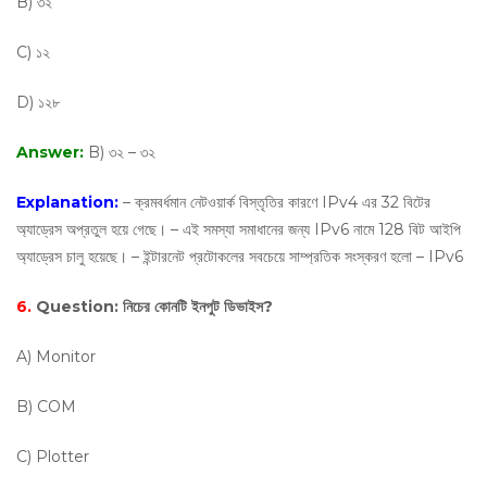
B) ৩২
C) ১২
D) ১২৮
Answer:
B) ৩২ – ৩২
Explanation:
– ক্রমবর্ধমান নেটওয়ার্ক বিস্তৃতির কারণে IPv4 এর 32 বিটের
অ্যাড্রেস অপ্রতুল হয়ে গেছে। – এই সমস্যা সমাধানের জন্য IPv6 নামে 128 বিট আইপি
অ্যাড্রেস চালু হয়েছে। – ইন্টারনেট প্রটোকলের সবচেয়ে সাম্প্রতিক সংস্করণ হলো – IPv6
6.
Question:
নিচের কোনটি ইনপুট ডিভাইস?
A) Monitor
B) COM
C) Plotter