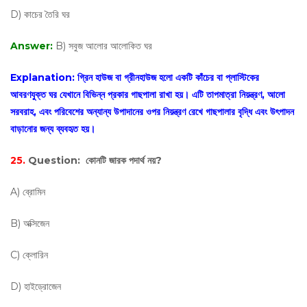
D) কাচের তৈরি ঘর
Answer:
B) সবুজ আলোর আলোকিত ঘর
Explanation:
গ্রিন হাউজ বা গ্রীনহাউজ হলো একটি কাঁচের বা প্লাস্টিকের
আবরণযুক্ত ঘর যেখানে বিভিন্ন প্রকার গাছপালা রাখা হয়। এটি তাপমাত্রা নিয়ন্ত্রণ, আলো
সরবরাহ, এবং পরিবেশের অন্যান্য উপাদানের ওপর নিয়ন্ত্রণ রেখে গাছপালার বৃদ্ধি এবং উৎপাদন
বাড়ানোর জন্য ব্যবহৃত হয়।
25.
Question:
কোনটি জারক পদার্থ নয়?
A) ব্রোমিন
B) অক্সিজেন
C) ক্লোরিন
D) হাইড্রোজেন