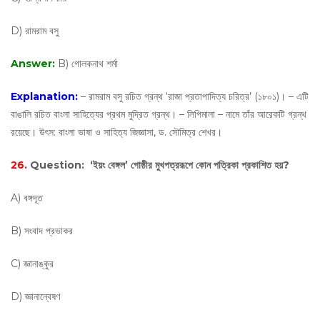
D) রামরাম বসু
Answer:
B) গোলকনাথ শর্মা
Explanation:
– রামরাম বসু রচিত গ্রন্থ ‘রাজা প্রতাপাদিত্য চরিত্র’ (১৮০১)। – এটি
বাঙালি রচিত বাংলা সাহিত্যের প্রথম মুদ্রিত গ্রন্থ। – লিপিমালা – নামে তাঁর আরেকটি গ্রন্থ
রয়েছে। উৎস: বাংলা ভাষা ও সাহিত্য জিজ্ঞাসা, ড. সৌমিত্র শেখর।
26.
Question:
‘ইয়ং বেঙ্গল’ গোষ্ঠীর মুখপত্ররূপে কোন পত্রিকা প্রকাশিত হয়?
A) বঙ্গদূত
B) সংবাদ প্রভাকর
C) জ্ঞানাঙ্কুর
D) জ্ঞানান্বেষণ