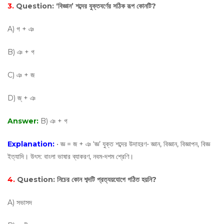
3.
Question:
‘বিজ্ঞান’ শব্দের যুক্তবর্ণের সঠিক রূপ কোনটি?
A) গ + ঞ
B) ঞ + গ
C) ঞ + জ
D) জ্ + ঞ
Answer:
B) ঞ + গ
Explanation:
• জ্ঞ = জ + ঞ ‘জ্ঞ’ যুক্ত শব্দের উদাহরণ- জ্ঞান, বিজ্ঞান, বিজ্ঞাপন, বিজ্ঞ
ইত্যাদি। উৎস: বাংলা ভাষার ব্যাকরণ, নবম-দশম শ্রেণি।
4.
Question:
নিচের কোন শব্দটি প্রত্যয়যোগে গঠিত হয়নি?
A) সভাসদ