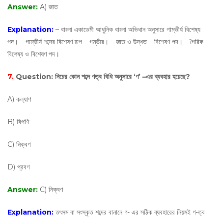
Answer:
A) জাত
Explanation:
– বাংলা একাডেমী আধুনিক বাংলা অভিধান অনুসারে গাম্ভীর্য বিশেষ্য
পদ। – গাম্ভীর্য শব্দের বিশেষণ রূপ – গম্ভীর। – জাত ও উদ্ধত – বিশেষণ পদ। – গৈরিক –
বিশেষ্য ও বিশেষণ পদ।
7.
Question:
নিচের কোন শব্দে ণত্ব বিধি অনুসারে ‘ণ’ –এর ব্যবহার হয়েছে?
A) কল্যাণ
B) বিপণি
C) নিক্বণ
D) প্রবণ
Answer:
C) নিক্বণ
Explanation:
তৎসম বা সংস্কৃত শব্দের বানানে ণ- এর সঠিক ব্যবহারের নিয়মই ণ-ত্ব