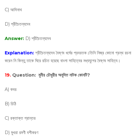
C) আদিনাথ
D) শ্রীচৈতন্যদেব
Answer:
D) শ্রীচৈতন্যদেব
Explanation:
শ্রীচৈতন্যদেব বৈষ্ণব ধর্মের প্রবরতক।তিনি নিজ্র কোনো গ্রন্থ রচনা
করেন নি কিন্তু তাকে ঘিরে রচিত হয়েছে বাংলা সাহিত্যের মধ্যযুগের বৈষ্ণব সাহিত্য।
19.
Question:
মুনীর চৌধুরীর অনূদিত নাটক কোনটি?
A) কবর
B) চিঠি
C) রক্তাক্ত প্রান্তর
D) মুখরা রমণী বশীকরণ