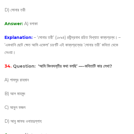
D) সোনার তরী
Answer:
A) বলাকা
Explanation:
– ‘সোনার তরী’ (১৮৯৪) রবীন্দ্রনাথ রচিত বিখ্যাত কাব্যগ্রন্থ। –
‘একখানি ছোট ক্ষেত আমি একেলা’ চরণটি এই কাব্যগ্রন্থের ‘সোনার তরী’ কবিতা থেকে
নেওয়া।
34.
Question:
‘আমি কিংবদন্তীর কথা বলছি’ —-কবিতাটি কার লেখা?
A) শামসুর রাহমান
B) আল মাহমুদ
C) আবুল ফজল
D) আবু জাফর ওবায়দুল্লাহ