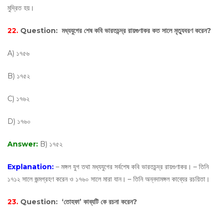
মুদ্রিত হয়।
22.
Question:
মধ্যযুগের শেষ কবি ভারতচন্দ্র রায়গুণাকর কত সালে মৃত্যুবরণ করেন?
A) ১৭৫৬
B) ১৭৫২
C) ১৭৬২
D) ১৭৬০
Answer:
B) ১৭৫২
Explanation:
– মঙ্গল যুগ তথা মধ্যযুগের সর্বশেষ কবি ভারতচন্দ্র রায়গুণাকর। – তিনি
১৭১২ সালে জন্মগ্রহণ করেন ও ১৭৬০ সালে মারা যান। – তিনি অন্নদামঙ্গল কাব্যের রচয়িতা।
23.
Question:
‘তোহফা’ কাব্যটি কে রচনা করেন?