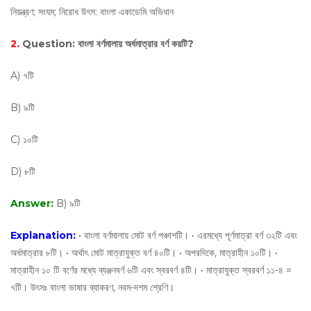
নিয়ন্ত্রণ; সংযম; নিরোধ উৎস: বাংলা একাডেমি অভিধান
2.
Question:
বাংলা বর্ণমালায় অর্ধমাত্রার বর্ণ কয়টি?
A) ৭টি
B) ৯টি
C) ১০টি
D) ৮টি
Answer:
B) ৯টি
Explanation:
• বাংলা বর্ণমালায় মোট বর্ণ পঞ্চাশটি। • এরমধ্যে পূর্ণমাত্রা বর্ণ ৩২টি এবং
অর্ধমাত্রার ৮টি। • অর্থাৎ মোট মাত্রাযুক্ত বর্ণ ৪০টি। • অপরদিকে, মাত্রাহীন ১০টি। •
মাত্রাহীন ১০ টি বর্ণের মধ্যে ব্যঞ্জনবর্ণ ৬টি এবং স্বরবর্ণ ৪টি। • মাত্রাযুক্ত স্বরবর্ণ ১১-৪ =
৭টি। উৎসঃ বাংলা ভাষার ব্যাকরণ, নবম-দশম শ্রেণি।