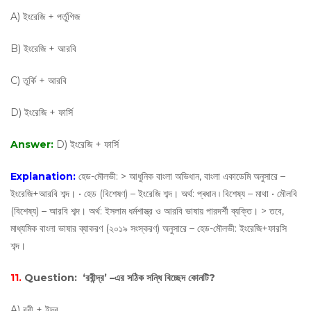
A) ইংরেজি + পর্তুগিজ
B) ইংরেজি + আরবি
C) তুর্কি + আরবি
D) ইংরেজি + ফার্সি
Answer:
D) ইংরেজি + ফার্সি
Explanation:
হেড-মৌলভী: > আধুনিক বাংলা অভিধান, বাংলা একাডেমি অনুসারে –
ইংরেজি+আরবি শব্দ। • হেড (বিশেষণ) – ইংরেজি শব্দ। অর্থ: প্ৰধান ৷ বিশেষ্য – মাথা • মৌলবি
(বিশেষ্য) – আরবি শব্দ। অর্থ: ইসলাম ধর্মশাস্ত্র ও আরবি ভাষায় পারদর্শী ব্যক্তি। > তবে,
মাধ্যমিক বাংলা ভাষার ব্যাকরণ (২০১৯ সংস্করণ) অনুসারে – হেড-মৌলভী: ইংরেজি+ফারসি
শব্দ।
11.
Question:
‘রবীন্দ্র’ –এর সঠিক সন্ধি বিচ্ছেদ কোনটি?
A) রবী + ইন্দ্র