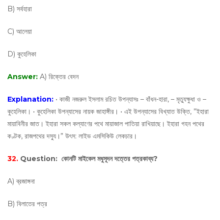
B) সর্বহারা
C) আলেয়া
D) কুহেলিকা
Answer:
A) রিক্তের বেদন
Explanation:
• কাজী নজরুল ইসলাম রচিত উপন্যাসঃ – বাঁধন-হারা, – মৃত্যুক্ষুধা ও –
কুহেলিকা। • কুহেলিকা উপন্যাসের নায়ক জাহাঙ্গীর। • এই উপন্যাসের বিখ্যাত উক্তি, ”ইহারা
মায়াবিনীর জাত। ইহারা সকল কল্যাণের পথে মায়াজাল পাতিয়া রাখিয়াছে। ইহারা গহন পথের
কণ্টক, রাজপথের দস্যু।” উৎস: লাইভ এমসিকিউ লেকচার।
32.
Question:
কোনটি মাইকেল মধুসূদন দত্তের পত্রকাব্য?
A) ব্রজাঙ্গনা
B) বিলাতের পত্র