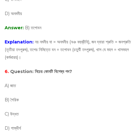
D) অনমনীয়
Answer:
B) তপোবন
Explanation:
নয় নমনীয় যা = অনমনীয় (নঞ বহুব্রীহি), জন দ্বারা শ্রুতি = জনশ্রুতি
(তৃতীয়া তৎপুরুষ), তপের নিমিত্তে বন = তপোবন (চতুর্থী তৎপুরুষ), খাস যে মহল = খাসমহল
(কর্মধারয়)।
6.
Question:
নিচের কোনটি বিশেষ্য পদ?
A) জাত
B) গৈরিক
C) উদ্ধত
D) গাম্ভীর্য