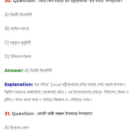
30.
Question:
নিচের কোন চরিত্র দুটি রবীন্দ্রনাথের ‘ঘরে বাইরে’ উপন্যাসের?
A) বিহারী-বিনোদিনী
B) আমিত-লাবণ্য
C) মধুসূদন-কুমুদিনী
D) নিখিলেস-বিমলা
Answer:
A) বিহারী-বিনোদিনী
Explanation:
ঘরে বাইরে’ (১৯১৬) রবীন্দ্রনাথের চলিত ভাষায় লেখা প্রথম উপনাস।
ব্রিটিশ ভারতের রাজনৈতিক প্রেক্ষাপটে রচিত। এর উল্লেখযােগ্য চরিত্র- নিখিলেশ, বিমলা ও
সন্দীপ। উৎস: বাংলা ভাষা ও সাহিত্য জিজ্ঞাসা-ড. সৌমিত্র শেখর।
31.
Question:
কোনটি কাজী নজরুল ইসলামের উপন্যাস?
A) রিক্তের বেদন