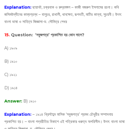
Explanation:
ছায়ানট, চক্রবাক ও রুদ্রমঙ্গল – কাজী নজরুল ইসলামের রচনা। কবি
জসিমউদ্‌দীনের কাব্যগ্রন্থ – বালুচর, রাখালী, ধানক্ষেত, রূপবতী, মাটির কান্না, সুচয়নী। উৎস:
বাংলা ভাষা ও সাহিত্য জিজ্ঞাসা-ড. সৌমিত্র শেখর
15.
Question:
‘সবুজপত্র’ প্রকাশিত হয় কোন সালে?
A) ১৯০৯
B) ১৯১০
C) ১৯২১
D) ১৯১৪
Answer:
B) ১৯১০
Explanation:
– ১৯১৪ খ্রিস্টাব্দে মাসিক ‘সবুজপত্র’ প্রমথ চৌধুরীর সম্পাদনায়
প্রকাশিত হয়। – বাংলা গদ্যরীতির বিকাশে এই পত্রিকার গুরুত্ব অপরিসীম। উৎস: বাংলা ভাষা
ও সাহিত্য জিজ্ঞাসা, ড. সৌমিত্র শেখর।