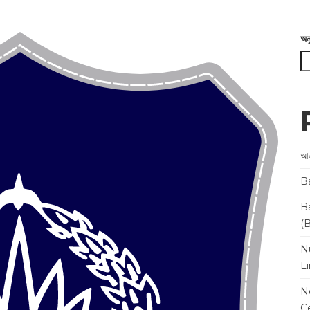
অন
আন
B
B
(
N
L
N
Ce