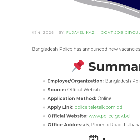
মার্চ 4, 2026
BY:
FUJAYEL KAZI
GOVT JOB CIRCU
Bangladesh Police has announced new vacancies wi
Summary
Employer/Organization:
Bangladesh Pol
Source:
Official Website
Application Method:
Online
Apply Link:
police.teletalk.com.bd
Official Website:
www.police.gov.bd
Office Address:
6, Phoenix Road, Fulbari