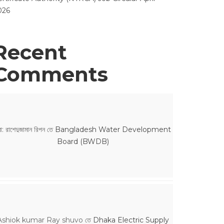
026
Recent
Comments
ো: রাশেদুজামান রিপন
তে
Bangladesh Water Development
Board (BWDB)
Ashiok kumar Ray shuvo
তে
Dhaka Electric Supply