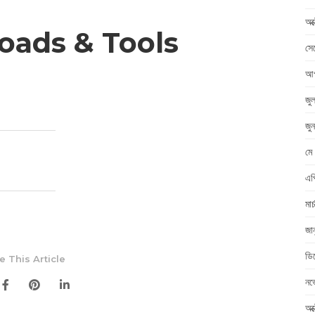
অক
ads & Tools
সে
আগ
জু
জু
মে
এপ
মা
জা
ডি
e This Article
নভ
অক