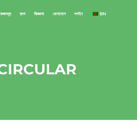
াকেজসমূহ
ব্লগ
জিজ্ঞাসা
যোগাযোগ
লগইন
BN
CIRCULAR