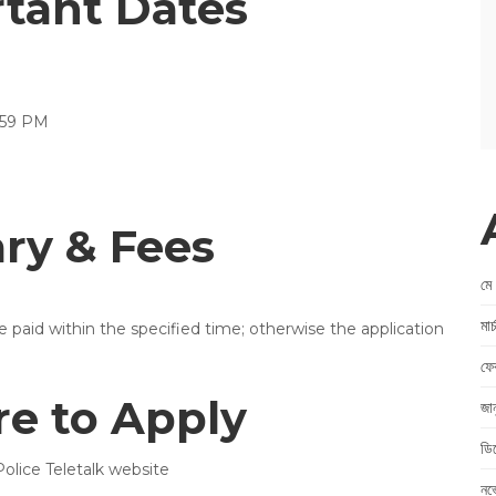
rtant Dates
:59 PM
ry & Fees
মে
মা
be paid within the specified time; otherwise the application
ফে
e to Apply
জা
ডি
olice Teletalk website
নভ