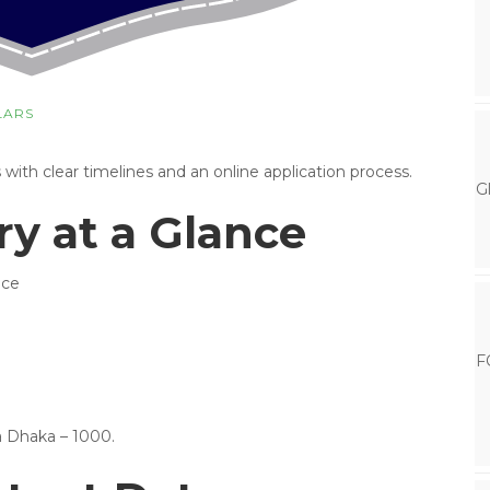
LARS
th clear timelines and an online application process.
G
 at a Glance
ice
F
a Dhaka – 1000.