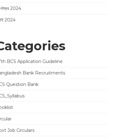
প্টেম্বর 2024
লাই 2024
Categories
7th BCS Application Guideline
angladesh Bank Recruitments
CS Question Bank
CS_Syllabus
oklist
rcular
vt Job Circulars