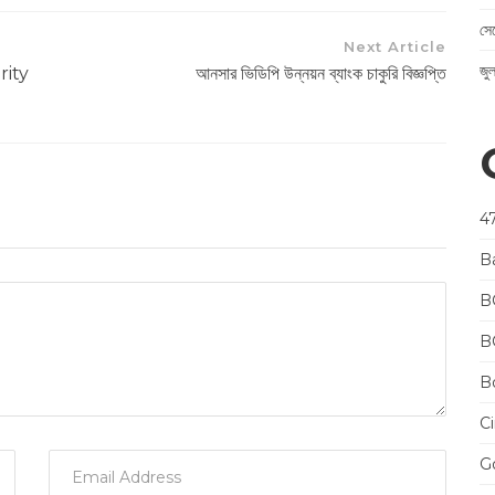
সে
Next Article
জু
rity
আনসার ভিডিপি উন্নয়ন ব্যাংক চাকুরি বিজ্ঞপ্তি
4
B
B
B
Bo
Ci
Go