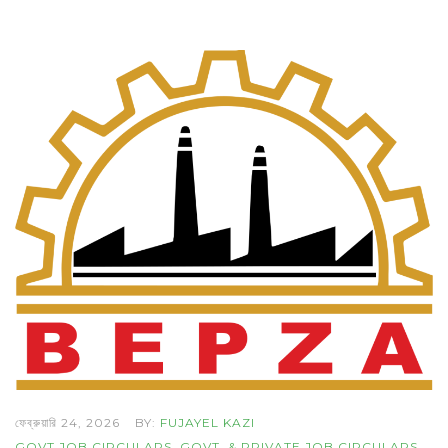
ফেব্রুয়ারি 24, 2026
BY:
FUJAYEL KAZI
GOVT JOB CIRCULARS
,
GOVT. & PRIVATE JOB CIRCULARS