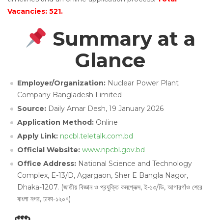
Vacancies: 521.
Summary at a
Glance
Employer/Organization:
Nuclear Power Plant
Company Bangladesh Limited
Source:
Daily Amar Desh, 19 January 2026
Application Method:
Online
Apply Link:
npcbl.teletalk.com.bd
Official Website:
www.npcbl.gov.bd
Office Address:
National Science and Technology
Complex, E-13/D, Agargaon, Sher E Bangla Nagor,
Dhaka-1207. (জাতীয় বিজ্ঞান ও প্রযুক্তি কমপ্লেক্স, ই-১৩/ডি, আগারগাঁও শেরে
বাংলা নগর, ঢাকা-১২০৭)