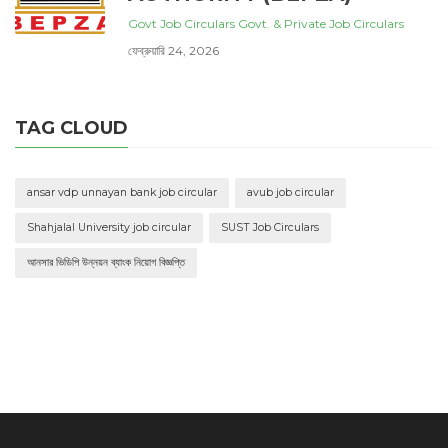
Govt Job Circulars
Govt. & Private Job Circulars
ফেব্রুয়ারি 24, 2026
TAG CLOUD
ansar vdp unnayan bank job circular
avub job circular
Shahjalal University job circular
SUST Job Circulars
আনসার ভিডিপি উন্নয়ন ব্যাংক নিয়োগ বিজ্ঞপ্তি