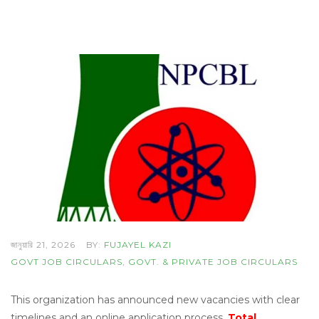
জানুয়ারি 21, 2026
BY:
FUJAYEL KAZI
GOVT JOB CIRCULARS
,
GOVT. & PRIVATE JOB CIRCULARS
This organization has announced new vacancies with clear
timelines and an online application process.
Total