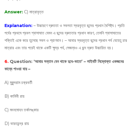
Answer:
C) মাত্রাবৃত্ত
Explanation:
– উচ্চারণে দ্রুততা ও সবলতা স্বরবৃত্ত ছন্দের প্রধান বৈশিষ্ট্য। প্রতি
পর্বের প্রথমে প্রবল শ্বাসাঘাত যেমন এ ছন্দের দ্রুততার প্রধান কারণ, তেমনি শ্বাসাঘাতের
শক্তিই একে করে তুলেছে সবল ও প্রাণবান। – আবার স্বরবৃত্ত ছন্দের প্রধান পর্ব যেহেতু চার
মাত্রার এবং তার পরেই থাকে একটি ক্ষুদ্র পর্ব, সেজন্যও এ ছন্দ দ্রুত উচ্চারিত হয়।
6.
Question:
‘আমার সন্তান যেন থাকে দুধে-ভাতে’ – লাইনটি নিম্নোক্ত একজনের
কাব্যে পাওয়া যায় –
A) মুকুন্দরাম চক্রবর্তী
B) কামিনী রায়
C) মদনমোহন তর্কালঙ্কার
D) ভারতচন্দ্র রায়