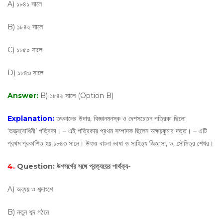
A) ১৮৪১ সালে
B) ১৮৪২ সালে
C) ১৮৫০ সালে
D) ১৮৪৩ সালে
Answer:
B) ১৮৪২ সালে (Option B)
Explanation:
তৎকালের উদার, বিজ্ঞানমনস্ক ও দেশসচেতন পত্রিকা ছিলো
‘তত্ত্ববোধিনী’ পত্রিকা। – এই পত্রিকার প্রথম সম্পাদক ছিলেন অক্ষয়কুমার দত্ত। – এটি
প্রথম প্রকাশিত হয় ১৮৪৩ সালে। উৎসঃ বাংলা ভাষা ও সাহিত্য জিজ্ঞাসা, ড. সৌমিত্র শেখর।
4.
Question:
উপসর্গের সঙ্গে প্রত্যয়ের পার্থক্য-
A) অব্যয় ও শব্দাংশে
B) নতুন শব্দ গঠনে