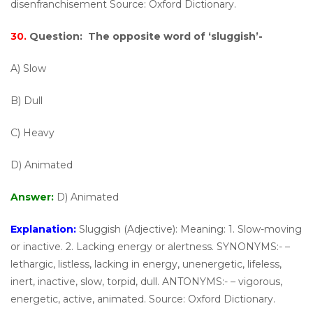
disenfranchisement Source: Oxford Dictionary.
30.
Question:
The opposite word of ‘sluggish’-
A) Slow
B) Dull
C) Heavy
D) Animated
Answer:
D) Animated
Explanation:
Sluggish (Adjective): Meaning: 1. Slow-moving
or inactive. 2. Lacking energy or alertness. SYNONYMS:- –
lethargic, listless, lacking in energy, unenergetic, lifeless,
inert, inactive, slow, torpid, dull. ANTONYMS:- – vigorous,
energetic, active, animated. Source: Oxford Dictionary.