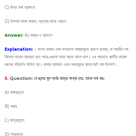
C) ভিন্ন অর্থ প্রকাশে
D) উপসর্গ থাকে সামনে, প্রত্যয় থাকে পেছনে
Answer:
A) অব্যয় ও শব্দাংশে
Explanation:
– বাংলা ভাষায় এমন কতগুলাে অব্যয়সূচক শব্দাংশ রয়েছে, যা স্বাধীন পদ
হিসেবে বাক্যে ব্যবহৃত হতে পারে,এগুলাে অন্য শব্দের আগে বসে। এর প্রভাবে শব্দটির কয়েক
ধরনের পরিবর্তন সাধিত হয়। ভাষায় ব্যবহৃত এসব অবয়সূচক শব্দাংশেরই নাম উপসর্গ।
5.
Question:
যে ছন্দের মূল পর্বের মাত্রা সংখ্যা চার, তাকে বলা হয়-
A) অক্ষরবৃত্ত
B) পয়ার
C) মাত্রাবৃত্ত
D) স্বরবৃত্ত