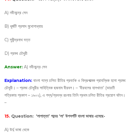
A) নবীনচন্দ্র সেন
B) ধূর্জটি প্রসাদ মুখোপাধ্যায়
C) সুধীন্দ্রনাথ দত্ত
D) প্রমথ চৌধুরী
Answer:
A) নবীনচন্দ্র সেন
Explanation:
বাংলা গদ্যে চলিত রীতির প্রবর্তক ও বিদ্রূপাত্মক প্রাবন্ধিক হলো প্রমথ
চৌধুরী। – প্রমথ চৌধুরীর সাহিত্যিক ছদ্মনাম বীরবল। – ‘বীরবলের হালখাতা’ (ভারতী
পত্রিকায় প্রকাশ – ১৯০২), এ গদ্য/প্রবন্ধ রচনায় তিনি প্রথম চলিত রীতির প্রয়োগ ঘটান।
–
15.
Question:
‘লাপাত্তা’ শব্দের ‘লা’ উপসর্গটি বাংলা ভাষায় এসেছে-
A) উর্দু ভাষা থেকে