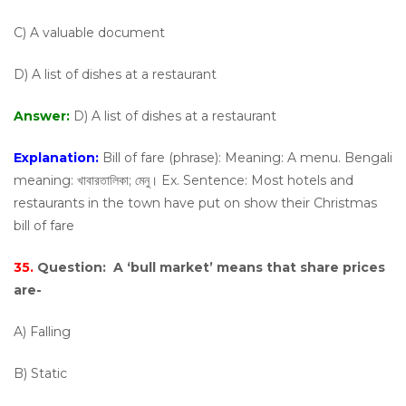
C) A valuable document
D) A list of dishes at a restaurant
Answer:
D) A list of dishes at a restaurant
Explanation:
Bill of fare (phrase): Meaning: A menu. Bengali
meaning: খাবারতালিকা; মেনু। Ex. Sentence: Most hotels and
restaurants in the town have put on show their Christmas
bill of fare
35.
Question:
A ‘bull market’ means that share prices
are-
A) Falling
B) Static