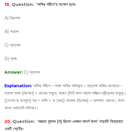
19.
Question:
‘অক্ষির সমীপে’র সংক্ষেপ হলো-
A) নিরপেক্ষ
B) পরোক্ষ
C) প্রত্যক্ষ
D) সমক্ষ
Answer:
C) প্রত্যক্ষ
Explanation:
অক্ষির সমীপে – সমক্ষ অক্ষির অভিমুখে – প্রত্যক্ষ অক্ষির অগোচরে –
পরোক্ষ সমক্ষ (বিশেষণ) = চোখের সম্মুখে; সামনে (তিনি জগৎ সমক্ষে লজ্জিত-রবীন্দ্রনাথ ঠাকুর)।
{(তৎসম বা সংস্কৃত) সম্‌ + অক্ষি + অ (অচ্‌)} অসমক্ষ (বিশেষ্য) = অসাক্ষাৎ; অদেখা। উৎস:
বাংলা একাডেমি অভিধান।
20.
Question:
‘হজরত মুহম্মদ (স) ছিলেন একজন আদর্শ মানব’ বাক্যটি নিম্নোক্ত
একটি শ্রেণীর-