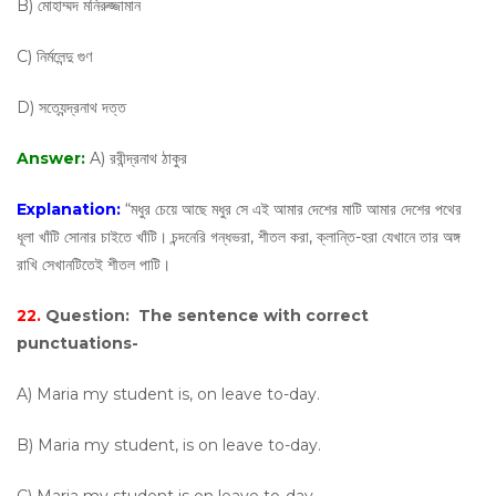
B) মোহাম্মদ মনিরুজ্জামান
C) নির্মলেন্দু গুণ
D) সত্যেন্দ্রনাথ দত্ত
Answer:
A) রবীন্দ্রনাথ ঠাকুর
Explanation:
“মধুর চেয়ে আছে মধুর সে এই আমার দেশের মাটি আমার দেশের পথের
ধূলা খাঁটি সোনার চাইতে খাঁটি। চন্দনেরি গন্ধভরা, শীতল করা, ক্লান্তি-হরা যেখানে তার অঙ্গ
রাখি সেখানটিতেই শীতল পাটি।
22.
Question:
The sentence with correct
punctuations-
A) Maria my student is, on leave to-day.
B) Maria my student, is on leave to-day.