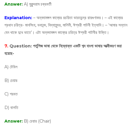
Answer:
A) মুকুন্দরাম চক্রবর্তী
Explanation:
– অন্নদামঙ্গল কাব্যের রচয়িতা ভারতচন্দ্র রায়গুণাকর। – এই কাব্যের
প্রধান চরিত্র- মানসিংহ, ভবানন্দ, বিদ্যাসুন্দর, মালিনী, ঈশ্বরী পাটনী ইত্যাদি। – ‘আমার সন্তান
যেন থাকে দুধে ভাতে’। এটা অন্নদামঙ্গল কাব্যের চরিত্র ঈশ্বরী পাটনীর উক্তি।
7.
Question:
পর্তুগিজ ভাষা থেকে নিম্নোক্ত একটি শব্দ বাংলা ভাষায় আত্মীকরণ করা
হয়েছে-
A) টেবিল
B) চেয়ার
C) শরবত
D) বালতি
Answer:
B) চেয়ার (Chair)