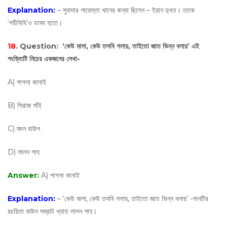
Explanation:
– সুবাদার শায়েস্তা খানের কন্যা ছিলেন – ইরান দুখত। তাকে
‘পরীবিবি’ও ডাকা হতো।
18.
Question:
‘কেউ মালা, কেউ তসবি গলায়, তাইতো জাত ভিন্ন বলায়’ এই
পংক্তিটি নিচের একজনের লেখা-
A) পাগলা কানাই
B) সিরাজ সাঁই
C) মদন বাউল
D) লালন শাহ
Answer:
A) পাগলা কানাই
Explanation:
– ‘কেউ মালা, কেউ তসবি গলায়, তাইতো জাত ভিন্ন বলায়’ -গানটির
রচয়িতা বাউল সম্রাট খ্যাত লালন শাহ।