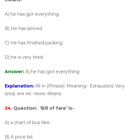
A) he has got everything
B) He has arrived
C) He has finished packing
D) he is very tired
Answer:
A) he has got everything
Explanation:
All in (Phrase): Meaning:- Exhausted, Very
tired. বাংলা অর্থ:- অত্যন্ত পরিশ্রান্ত
34.
Question:
‘Bill of fare’ is-
A) a chart of bus fare
B) A price list