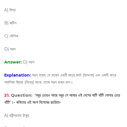
A) মিশ্র
B) জটিল
C) যৌগিক
D) সরল
Answer:
D) সরল
Explanation:
সরল বাক্য: যে বাক্যে একটি মাত্র কর্তা (উদ্দেশ্য) এবং একটি মাত্র
সমাপিকা ক্রিয়া (বিধেয়) থাকে, তাকে সরল বাক্য বলে।
21.
Question:
‘মধুর চেয়েও আছে মধুর সে আমার এই দেশের মাটি খাঁটি সোনার চেয়ে
খাঁটি’।- কবিতায় এই অংশ বিশেষের রচয়িতা-
A) রবীন্দ্রনাথ ঠাকুর