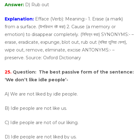
Answer:
D) Rub out
Explanation:
Efface (Verb): Meaning:- 1. Erase (a mark)
from a surface. (উপরিভাগ নষ্ট করা) 2. Cause (a memory or
emotion) to disappear completely. (নিশ্চিহ্ন করা) SYNONYMS:- –
erase, eradicate, expunge, blot out, rub out (ঘষিয়া তুলিয়া ফেলা),
wipe out, remove, eliminate, excise ANTONYMS:- –
preserve. Source: Oxford Dictionary
25.
Question:
The best passive form of the sentence:
‘We don’t like idle people’-
A) We are not liked by idle people.
B) Idle people are not like us.
C) Idle people are not of our liking.
D) Idle people are not liked by us.