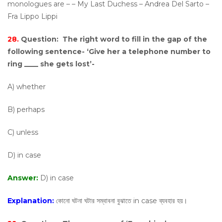
monologues are – – My Last Duchess – Andrea Del Sarto –
Fra Lippo Lippi
28.
Question:
The right word to fill in the gap of the
following sentence- ‘Give her a telephone number to
ring ____ she gets lost’-
A) whether
B) perhaps
C) unless
D) in case
Answer:
D) in case
Explanation:
কোনো ঘটনা ঘটার সম্বাবনা বুঝাতে in case ব্যবহার হয়।