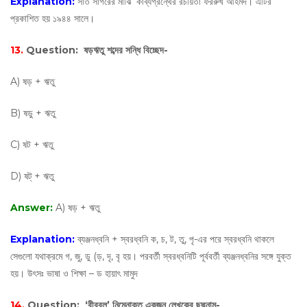
Explanation:
সাত সাগরের মাঝি’ কাব্যগ্রন্থের রচয়িতা ফররুখ আহমদ। এটির
প্রকাশিত হয় ১৯৪৪ সালে।
13.
Question:
ষড়ঋতু শব্দের সন্ধি বিচ্ছেদ-
A) ষড় + ঋতু
B) ষড়ু + ঋতু
C) ষট + ঋতু
D) ষট্‌ + ঋতু
Answer:
A) ষড় + ঋতু
Explanation:
ব্যঞ্জনধ্বনি + স্বরধ্বনি ক, চ, ট, তু, পৃ-এর পরে স্বরধ্বনি থাকলে
সেগুলাে যথাক্রমে গ, জু, ডু (ড়, দৃ, বৃ হয়। পরবর্তী স্বরধ্বনিটি পূর্ববর্তী ব্যঞ্জনধ্বনির সঙ্গে যুক্ত
হয়। উৎসঃ ভাষা ও শিক্ষা – ড হায়াৎ মামুদ
14.
Question:
‘বীরবল’ নিম্নোক্ত একজন লেখকের ছদ্মনাম-