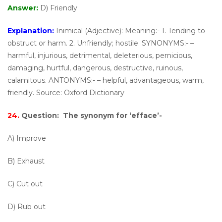
Answer:
D) Friendly
Explanation:
Inimical (Adjective): Meaning:- 1. Tending to
obstruct or harm. 2. Unfriendly; hostile. SYNONYMS:- –
harmful, injurious, detrimental, deleterious, pernicious,
damaging, hurtful, dangerous, destructive, ruinous,
calamitous. ANTONYMS:- – helpful, advantageous, warm,
friendly. Source: Oxford Dictionary
24.
Question:
The synonym for ‘efface’-
A) Improve
B) Exhaust
C) Cut out
D) Rub out