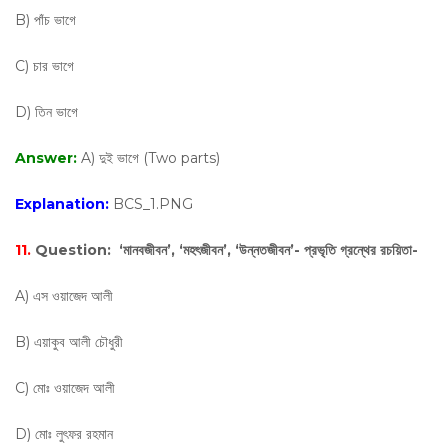
B) পাঁচ ভাগে
C) চার ভাগে
D) তিন ভাগে
Answer:
A) দুই ভাগে (Two parts)
Explanation:
BCS_1.PNG
11.
Question:
‘মানবজীবন’, ‘মহৎজীবন’, ‘উন্নতজীবন’- প্রভৃতি গ্রন্থের রচয়িতা-
A) এস ওয়াজেদ আলী
B) এয়াকুব আলী চৌধুরী
C) মোঃ ওয়াজেদ আলী
D) মোঃ লুৎফর রহমান