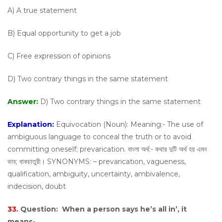
A) A true statement
B) Equal opportunity to get a job
C) Free expression of opinions
D) Two contrary things in the same statement
Answer:
D) Two contrary things in the same statement
Explanation:
Equivocation (Noun): Meaning:- The use of
ambiguous language to conceal the truth or to avoid
committing oneself; prevarication. বাংলা অর্থ:- কথার দুটি অর্থ হয় এমন
ভাব; বাকচাতুরী। SYNONYMS: – prevarication, vagueness,
qualification, ambiguity, uncertainty, ambivalence,
indecision, doubt
33.
Question:
When a person says he’s all in’, it
means-