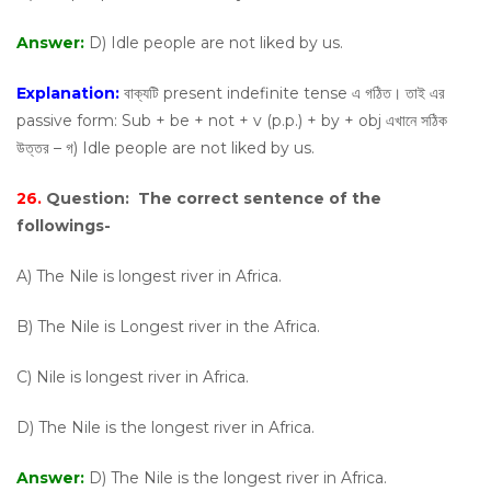
Answer:
D) Idle people are not liked by us.
Explanation:
বাক্যটি present indefinite tense এ গঠিত। তাই এর
passive form: Sub + be + not + v (p.p.) + by + obj এখানে সঠিক
উত্তর – গ) Idle people are not liked by us.
26.
Question:
The correct sentence of the
followings-
A) The Nile is longest river in Africa.
B) The Nile is Longest river in the Africa.
C) Nile is longest river in Africa.
D) The Nile is the longest river in Africa.
Answer:
D) The Nile is the longest river in Africa.