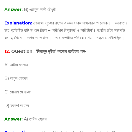
Answer:
B) এয়াকুব আলী চৌধুরী
Explanation:
মোহাম্মদ লুত্ফ‌র রহমান একজন সমাজ সংস্কারক ও লেখক। – কলকাতায়
তার প্রতিষ্ঠিত দুটি সংগঠন ছিলো – ‘নারীশিল্প বিদ্যালয়’ ও ‘নারীতীর্থ’। সংগঠন দুটির সভাপতি
করা হয়েছিলো – বেগম রোকেয়াকে। – তার সম্পাদিত পত্রিকার নাম – সহচর ও নারীশক্তি।
12.
Question:
‘সিরাজুম মুনীরা’ কাব্যের রচয়িতার নাম-
A) তালিম হোসেন
B) আবুল হোসেন
C) গোলাম মোস্তফা
D) ফররুখ আহমদ
Answer:
A) তালিম হোসেন