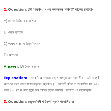
2.
Question:
হিন্দী ‘পদুমাবৎ’ – এর অবলম্বনে ‘পদ্মাবতী’ কাব্যের রচয়িতা-
A) দৌলত উজীর বাহরাম খান
B) সৈয়দ সুলতান
C) আব্দুল করিম সাহিত্যে বিশারদ
D) আলাওল
Answer:
B) সৈয়দ সুলতান
Explanation:
– মহাকবি আলাওলের শ্রেষ্ঠ কাব্যের নাম পদ্মাবতী। – এই কাব্যটি
আলাওল রচনা করেন মাগণ ঠাকুরের অনুরোধে। – পদ্মাবতী রচিত বা প্রকাশিত হয় ১৬৪৮
সালে। – এটি বিখ্যাত হিন্দি কবি মালিক মুহম্মদ জায়সির পদুমাবত এর কাব্যোনুবাদ।
3.
Question:
তত্ত্ববোধিনী পত্রিকা’ প্রথম প্রকাশিত হয়-