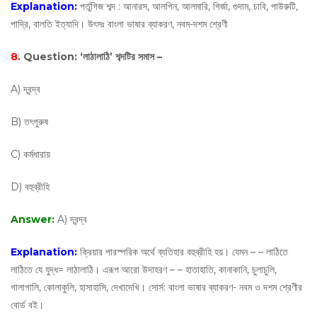
Explanation:
পর্তুগিজ শব্দ : আনারস, আলপিন, আলমারি, গির্জা, গুদাম, চাবি, পাউরুটি,
পাদ্রি, বালতি ইত্যাদি। উৎসঃ বাংলা ভাষার ব্যাকরণ, নবম-দশম শ্রেণী
8.
Question:
‘লাঠালাঠি’ শব্দটির সমাস –
A) দ্বন্দ্ব
B) তৎপুরুষ
C) কর্মধারায়
D) বহুব্রীহি
Answer:
A) দ্বন্দ্ব
Explanation:
ক্রিয়ার পারস্পরিক অর্থে ব্যতিহার বহুব্রীহি হয়। যেমন – – লাঠিতে
লাঠিতে যে যুদ্ধ= লাঠালাঠি। এরূপ আরো উদাহরণ – – হাতাহাতি, কানাকানি, চুলাচুলি,
গালাগালি, কোলাকুলি, হাসাহাসি, দেখাদেখি। সোর্স: বাংলা ভাষার ব্যাকরণ- নবম ও দশম শ্রেণীর
বোর্ড বই।