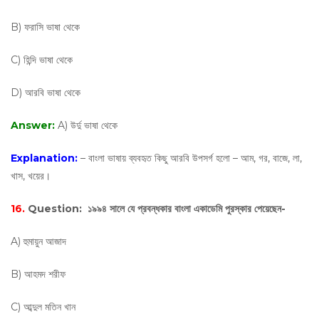
B) ফরাসি ভাষা থেকে
C) হিন্দি ভাষা থেকে
D) আরবি ভাষা থেকে
Answer:
A) উর্দু ভাষা থেকে
Explanation:
– বাংলা ভাষায় ব্যবহৃত কিছু আরবি উপসর্গ হলো – আম, গর, বাজে, লা,
খাস, খয়ের।
16.
Question:
১৯৯৪ সালে যে প্রবন্ধকার বাংলা একাডেমি পুরস্কার পেয়েছেন-
A) হুমায়ুন আজাদ
B) আহমদ শরীফ
C) আব্দুল মতিন খান