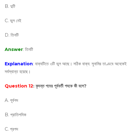
B. দুটি
C. ভুল নেই
D. তিনটি
Answer
: তিনটি
Explanation
: বাক্যটিতে ৩টি ভুল আছে। সঠিক বাক্য: সুনামির তাণ্ডবে অনেকেই
সর্বস্বান্ত হয়েছে।
Question 12
: কৃদন্ত পদের পূর্ববর্তী পদকে কী বলে?
A. পূর্বপদ
B. প্রাতিপদিক
C. প্রপদ