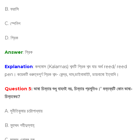
B. ফরাসি
C. স্পেনিশ
D. গ্রিক
Answer
: গ্রিক
Explanation
: কলমোস (Kalamas) শব্দটি গ্রিক শব্দ যার অর্থ reed/ reed
pen। কয়েকটি গুরুত্বপূর্ণ গ্রিক শব্দ- কেন্দ্র, দাম,ডাইনামাইট, ডায়নামো ইত্যাদি।
Question 5
: ভাষা চিন্তার শুধু বাহনই নয়, চিন্তার প্রসূতিও।’ মন্তব্যটি কোন ভাষা-
চিন্তকের?
A. সুনীতিকুমার চট্টোপাধ্যায়
B. মুহম্মদ শহীদুল্লাহ্
C. মুহম্মদ এনামুল হক