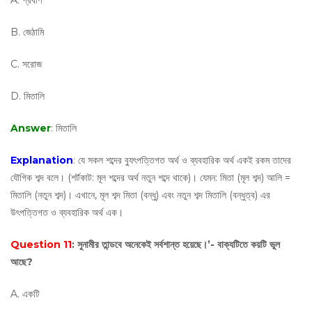
A. প্রবীণ
B. জেঠামি
C. সরোজ
D. মিতালি
Answer
: মিতালি
Explanation
: যে সকল শব্দের ব্যুৎপত্তিগত অর্থ ও ব্যবহারিক অর্থ একই রকম তাদের
যৌগিক শব্দ বলে। (শর্টকাট: মূল শব্দের অর্থ নতুন শব্দে থাকে)। যেমন: মিতা (মূল শব্দ) আলি =
মিতালি (নতুন শব্দ)। এখানে, মূল শব্দ মিতা (বন্ধু) এবং নতুন শব্দ মিতালি (বন্ধুত্ব) এর
উৎপত্তিগত ও ব্যবহারিক অর্থ এক।
Question 11
: সুনামীর তান্ডবে অনেকেই সর্বশান্ত হয়েছে।’- বাক্যটিতে কয়টি ভুল
আছে?
A. একটি