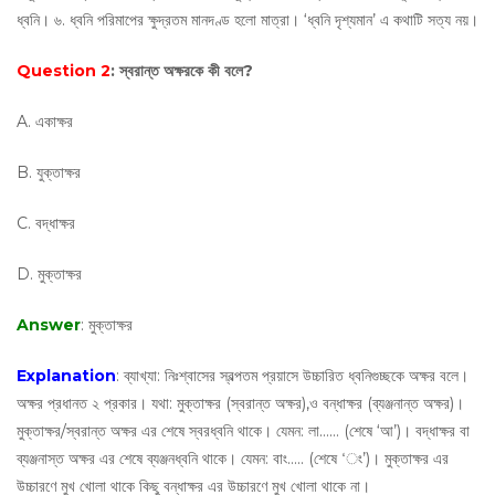
ধ্বনি। ৬. ধ্বনি পরিমাপের ক্ষুদ্রতম মানদণ্ড হলো মাত্রা। ‘ধ্বনি দৃশ্যমান’ এ কথাটি সত্য নয়।
Question 2
: স্বরান্ত অক্ষরকে কী বলে?
A. একাক্ষর
B. যুক্তাক্ষর
C. বদ্ধাক্ষর
D. মুক্তাক্ষর
Answer
: মুক্তাক্ষর
Explanation
: ব্যাখ্যা: নিঃশ্বাসের স্বল্পতম প্রয়াসে উচ্চারিত ধ্বনিগুচ্ছকে অক্ষর বলে।
অক্ষর প্রধানত ২ প্রকার। যথা: মুক্তাক্ষর (স্বরান্ত অক্ষর),ও বন্ধাক্ষর (ব্যঞ্জনান্ত অক্ষর)।
মুক্তাক্ষর/স্বরান্ত অক্ষর এর শেষে স্বরধ্বনি থাকে। যেমন: লা…… (শেষে ‘আ’)। বদ্ধাক্ষর বা
ব্যঞ্জনাস্ত অক্ষর এর শেষে ব্যঞ্জনধ্বনি থাকে। যেমন: বাং….. (শেষে ‘ং’)। মুক্তাক্ষর এর
উচ্চারণে মুখ খোলা থাকে কিছু বন্ধাক্ষর এর উচ্চারণে মুখ খোলা থাকে না।