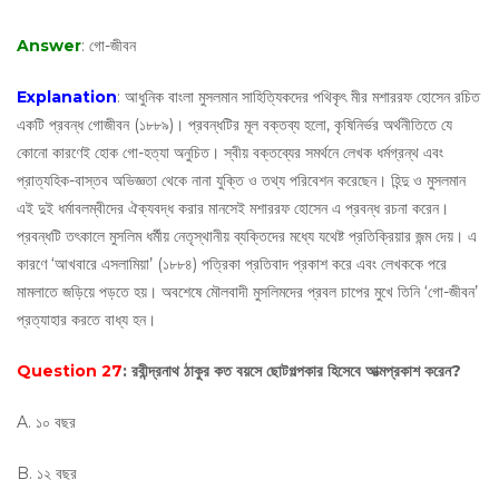
Answer
: গো-জীবন
Explanation
: আধুনিক বাংলা মুসলমান সাহিত্যিকদের পথিকৃৎ মীর মশাররফ হোসেন রচিত
একটি প্রবন্ধ গোজীবন (১৮৮৯)। প্রবন্ধটির মূল বক্তব্য হলো, কৃষিনির্ভর অর্থনীতিতে যে
কোনো কারণেই হোক গো-হত্যা অনুচিত। স্বীয় বক্তব্যের সমর্থনে লেখক ধর্মগ্রন্থ এবং
প্রাত্যহিক-বাস্তব অভিজ্ঞতা থেকে নানা যুক্তি ও তথ্য পরিবেশন করেছেন। হিন্দু ও মুসলমান
এই দুই ধর্মাবলম্বীদের ঐক্যবদ্ধ করার মানসেই মশাররফ হোসেন এ প্রবন্ধ রচনা করেন।
প্রবন্ধটি তৎকালে মুসলিম ধর্মীয় নেতৃস্থানীয় ব্যক্তিদের মধ্যে যথেষ্ট প্রতিক্রিয়ার জন্ম দেয়। এ
কারণে ‘আখবারে এসলামিয়া’ (১৮৮৪) পত্রিকা প্রতিবাদ প্রকাশ করে এবং লেখককে পরে
মামলাতে জড়িয়ে পড়তে হয়। অবশেষে মৌলবাদী মুসলিমদের প্রবল চাপের মুখে তিনি ‘গো-জীবন’
প্রত্যাহার করতে বাধ্য হন।
Question 27
: রবীন্দ্রনাথ ঠাকুর কত বয়সে ছোটগল্পকার হিসেবে আত্মপ্রকাশ করেন?
A. ১০ বছর
B. ১২ বছর