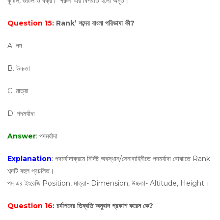
কুটিল, জটিল ও বক্র। ‘গরুল’ এর বিপরীত হলো অমৃত।
Question 15
: Rank’ শব্দের বাংলা পরিভাষা কী?
A. পদ
B. উচ্চতা
C. মাত্রা
D. পদমর্যাদা
Answer
: পদমর্যাদা
Explanation
: পদমর্যাদাক্রমে নির্দিষ্ট অবস্থান/সেনাবাহিনীতে পদমর্যাদা বোঝাতে Rank
শব্দটি বহুল প্রচলিত।
পদ এর ইংরেজি Position, মাত্রা- Dimension, উচ্চতা- Altitude, Height।
Question 16
: চর্যাপদের তিব্বতি অনুবাদ প্রকাশ করেন কে?