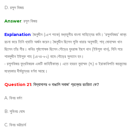
D. রসুল বিজয়
Answer
: রসুল বিজয়
Explanation
: জৈনুদ্দীন (১৫শ শতক) মধ্যযুগীয় বাংলা সাহিত্যের কবি। ‘রসুলবিজয়’ কাব্য
রচনা করে তিনি খ্যাতি অর্জন করেন। জৈনুদ্দীন ছিলেন সুফি ধারার অনুসারী; শাহ্ মোহাম্মদ খান
ছিলেন তাঁর পীর। কবির পৃষ্ঠপোষক ছিলেন গৌড়ের যুবরাজ ইছপ খান (ইউসুফ খান), যিনি পরে
শামসুদ্দীন ইউসুফ শাহ (১৪৭৪-৮২) নামে গৌড়ের সুলতান হন।
• রসুলবিজয় যুদ্ধবিষয়ক একটি কাহিনীকাব্য। এতে হযরত মুহাম্মদ (স.) ও ইরাকাধিপতি জয়কুমের
মধ্যেকার দীর্ঘযুদ্ধের বর্ণনা আছে।
Question 21
: বিদ্যাসাগর ও বাঙালি সমাজ’ গ্রন্থের রচয়িতা কে?
A. বিনয় বর্মণ
B. সুবিনয় ঘোষ
C. বিনয় ভট্টাচার্য