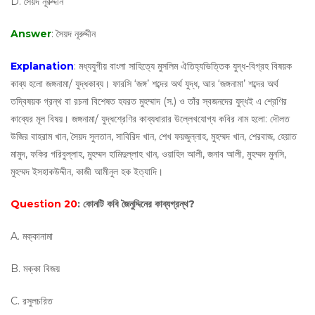
D. সৈয়দ নূরুদ্দীন
Answer
: সৈয়দ নূরুদ্দীন
Explanation
: মধ্যযুগীয় বাংলা সাহিত্যে মুসলিম ঐতিহ্যভিত্তিক যুদ্ধ-বিগ্রহ বিষয়ক
কাব্য হলো জঙ্গনামা/ যুদ্ধকাব্য। ফারসি ‘জঙ্গ’ শব্দের অর্থ যুদ্ধ, আর ‘জঙ্গনামা’ শব্দের অর্থ
তদ্বিষয়ক গ্রন্থ বা রচনা বিশেষত হযরত মুহম্মাদ (স.) ও তাঁর স্বজনদের যুদ্ধই এ শ্রেণির
কাব্যের মূল বিষয়। জঙ্গনামা/ যুদ্ধশ্রেণির কাব্যধারার উল্লেখযোগ্য কবির নাম হলো: দৌলত
উজির বাহরাম খান, সৈয়দ সুলতান, সাবিরিদ খান, শেখ ফয়জুল্লাহ, মুহম্মদ খান, শেরবাজ, হেয়াত
মামুদ, ফকির গরিবুল্লাহ, মুহম্মদ হামিদুল্লাহ খান, ওয়াহিদ আলী, জনাব আলী, মুহম্মদ মুনসি,
মুহম্মদ ইসহাকউদ্দীন, কাজী আমীনুল হক ইত্যাদি।
Question 20
: কোনটি কবি জৈনুদ্দিনের কাব্যগ্রন্থ?
A. মক্কানামা
B. মক্কা বিজয়
C. রসুলচরিত