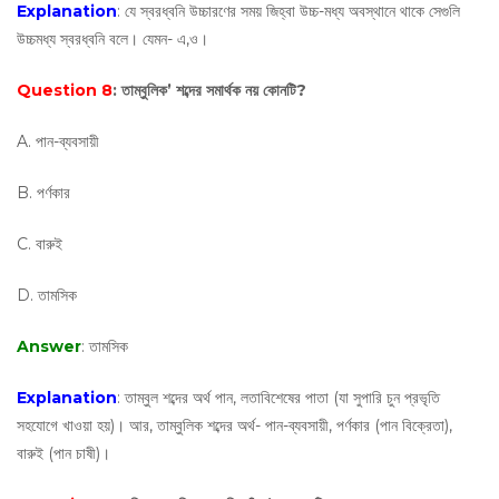
Explanation
: যে স্বরধ্বনি উচ্চারণের সময় জিহ্বা উচ্চ-মধ্য অবস্থানে থাকে সেগুলি
উচ্চমধ্য স্বরধ্বনি বলে। যেমন- এ,ও।
Question 8
: তাম্বুলিক’ শব্দের সমার্থক নয় কোনটি?
A. পান-ব্যবসায়ী
B. পর্ণকার
C. বারুই
D. তামসিক
Answer
: তামসিক
Explanation
: তাম্বুল শব্দের অর্থ পান, লতাবিশেষের পাতা (যা সুপারি চুন প্রভৃতি
সহযোগে খাওয়া হয়)। আর, তাম্বুলিক শব্দের অর্থ- পান-ব্যবসায়ী, পর্ণকার (পান বিক্রেতা),
বারুই (পান চাষী)।