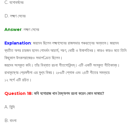
C. যশোবর্মনের
D. লক্ষ্মণ সেনের
Answer
: লক্ষ্মণ সেনের
Explanation
: জয়দেব ছিলেন লক্ষ্মণসেনের রাজসভার পঞ্চরত্নের অন্যতম। জয়দেব
ব্যতীত অপর চারজন হলেন গোবর্ধন আচার্য, শরণ, ধোয়ী ও উমাপতিধর। কারও কারও মতে তিনি
কিছুকাল উৎকলরাজেরও সভাপণ্ডিত ছিলেন।
জয়দেব সংস্কৃত কবি। তাঁর বিখ্যাত রচনা গীতগোবিন্দম্। এটি একটি সংস্কৃত গীতিকাব্য।
রাধাকৃষ্ণের প্রেমলীলা এর মুখ্য বিষয়। ২৮৬টি শ্লোক এবং ২৪টি গীতের সমন্বয়ে
১২ সর্গে এটি রচিত।
Question 18
: কবি যশোরাজ খান বৈষ্ণবপদ রচনা করেন কোন ভাষায়?
A. হিন্দি
B. বাংলা