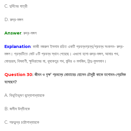
C. দুর্দিনের যাত্রী
D. রুদ্র-মঙ্গল
Answer
: রুদ্র-মঙ্গল
Explanation
: কাজী নজরুল ইসলাম রচিত একটি প্রবন্ধগ্রন্থ/প্রবন্ধ সংকলন- রুদ্র-
মঙ্গল। গ্রন্থটিতে মোট ৮টি প্রবন্ধ স্থান পেয়েছে। এগুলো হলো-রুদ্র-মঙ্গল, আমার পথ,
মোহররম, বিষবাণী, ক্ষুদিরামের মা, ধূমকেতুর পথ, মন্দির ও মসজিদ, হিন্দু-মুসলমান।
Question 30
: জীবন ও বৃক্ষ’ প্রবন্ধে মোতাহের হোসেন চৌধুরী কাকে তপোবন-প্রেমিক
বলেছেন?
A. বিভূতিভূষণ বন্দ্যোপাধ্যায়কে
B. জসীম উদ্‌দীনকে
C. শরৎচন্দ্র চট্টোপাধ্যায়কে