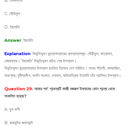
B. মেঘমল্লার
C. মৌরিফুল
D. ইছামতি
Answer
: ইছামতি
Explanation
: বিভূতিভূষণ বন্দ্যোপাধ্যায়ের গল্পগ্রন্থসমূহ- মৌরীফুল, যাত্রাদল,
মেঘমল্লার। ‘ইছামতি’ বিভূতিভূষণ রচিত শেষ উপন্যাস।
বিভূতিভূষণ বন্দ্যোপাধ্যায় উপন্যাস রচয়িতা হিসেবে বেশ পরিচিত। পথের পাঁচালী, অপরাজিত,
আরণ্যক, দৃষ্টিপ্রদীপ, অশনি সংকেত, দেবযান, অভিযাত্রিক ইত্যাদি তাঁর প্রসিদ্ধ উপন্যাস।
Question 29
: আমার পথ’ প্রবন্ধটি কাজী নজরুল ইসলামের কোন গ্রন্থ থেকে
সংকলিত হয়েছে?
A. যুগ-বাণী
B. রাজবন্দির জবানবন্দি