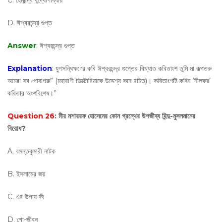
C. হেমচন্দ্র বন্দ্যোপাধ্যায়
D. ঈশ্বরচন্দ্র গুপ্ত
Answer
: ঈশ্বরচন্দ্র গুপ্ত
Explanation
: যুগসন্ধিক্ষণের কবি ঈশ্বরচন্দ্র গুপ্তের বিখ্যাত কবিতাংশ তুমি মা কল্পতরু
আমরা সব পোষাগরু” (মহারাণী ভিক্টোরিয়াকে উদ্দেশ্য করে রচিত)। কবিতাংশটি কবির ‘নীলকর’
কবিতার অংশবিশেষ।”
Question 26
: মীর মশাররফ হোসেনের কোন গ্রন্থের উপজীব্য হিন্দু-মুসলমানের
বিরোধ?
A. বসন্তকুমারী নাটক
B. ইসলামের জয়
C. এর উপায় কী
D. গো-জীবন