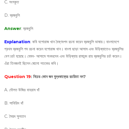
C. সংস্কৃত
D. ব্রজবুলি
Answer
: ব্রজবুলি
Explanation
: কবি যশোরাজ খান বৈষ্ণবপদ রচনা করেন ব্রজবুলি ভাষায়। বাংলাদেশে
প্রথম ব্রজবুলি পদ রচনা করেন যশোরাজ খান। বাংলা ছাড়া আসাম এবং উড়িষ্যাতেও ব্রজবুলির
বেশ চর্চা হয়েছে। যেমন- আসামে শংকরদেব এবং উড়িষ্যায় রামানন্দ রায় ব্রজবুলির চর্চা করেন।
এঁরা তিনজনই ছিলেন ষোলো শতকের কবি।
Question 19
: নিচের কোন জন যুদ্ধকাব্যের রচয়িতা নন?
A. দৌলত উজির বাহরাম খাঁ
B. সাবিরিদ খাঁ
C. সৈয়দ সুলতান