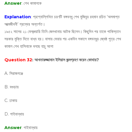
Answer
: শেখ কামালকে
Explanation
: প্রশ্নোল্লিখিত চরণটি বঙ্গবন্ধু শেখ মুজিবুর রহমান রচিত ‘অসমাপ্ত
আত্মজীবনী’ গ্রন্থের অন্তর্গত।
১৯৫২ সালের ২১ ফেব্রুয়ারি তিনি জেলখানায় আটক ছিলেন। কিছুদিন পর তাকে পাকিস্তান
সরকার মুক্তি দিতে বাধ্য হয়। বাসায় ফেরার পর একদিন সকালে বঙ্গবন্ধুর জ্যেষ্ঠ পুত্র শেখ
কামাল শেখ হাসিনাকে বলছে হাচু আপা
Question 32
: আখতারুজ্জামান ইলিয়াস জন্মগ্রহণ করেন কোথায়?
A. সিরাজগঞ্জে
B. বগুড়ায়
C. ঢাকায়
D. গাইবান্ধায়
Answer
: গাইবান্ধায়