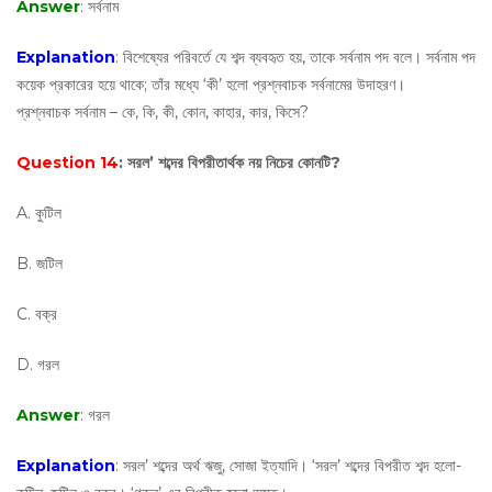
Answer
: সর্বনাম
Explanation
: বিশেষ্যের পরিবর্তে যে শব্দ ব্যবহৃত হয়, তাকে সর্বনাম পদ বলে। সর্বনাম পদ
কয়েক প্রকারের হয়ে থাকে; তাঁর মধ্যে ‘কী’ হলো প্রশ্নবাচক সর্বনামের উদাহরণ।
প্রশ্নবাচক সর্বনাম – কে, কি, কী, কোন, কাহার, কার, কিসে?
Question 14
: সরল’ শব্দের বিপরীতার্থক নয় নিচের কোনটি?
A. কুটিল
B. জটিল
C. বক্র
D. গরল
Answer
: গরল
Explanation
: সরল’ শব্দের অর্থ ঋজু, সোজা ইত্যাদি। ‘সরল’ শব্দের বিপরীত শব্দ হলো-