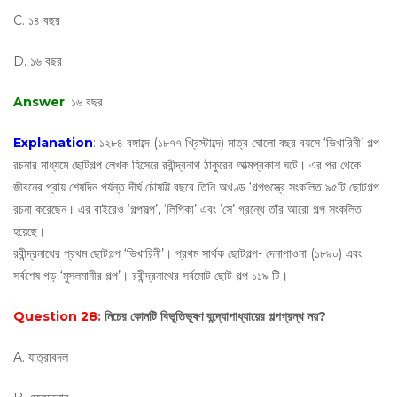
C. ১৪ বছর
D. ১৬ বছর
Answer
: ১৬ বছর
Explanation
: ১২৮৪ বঙ্গাব্দে (১৮৭৭ খ্রিস্টাব্দে) মাত্র ঘোলো বছর বয়সে ‘ভিখারিনী’ গল্প
রচনার মাধ্যমে ছোটগল্প লেখক হিসেরে রবীন্দ্রনাথ ঠাকুরের আত্মপ্রকাশ ঘটে। এর পর থেকে
জীবনের প্রায় শেষদিন পর্যন্ত দীর্ঘ চৌষট্টি বছরে তিনি অখণ্ড ‘গল্পগুস্ত্রে সংকলিত ৯৫টি ছোটগল্প
রচনা করেছেন। এর বাইরেও ‘গল্পসল্প’, ‘লিপিকা’ এবং ‘সে’ গ্রন্থে তাঁর আরো গল্প সংকলিত
হয়েছে।
রবীন্দ্রনাথের প্রথম ছোটগল্প ‘ভিখারিনী’। প্রথম সার্থক ছোটগল্প- দেনাপাওনা (১৮৯০) এবং
সর্বশেষ গড় ‘মুসলমানীর গল্প’। রবীন্দ্রনাথের সর্বমোট ছোট গল্প ১১৯ টি।
Question 28
: নিচের কোনটি বিভূতিভূষণ বন্দ্যোপাধ্যায়ের গল্পগ্রন্থ নয়?
A. যাত্রাবদল