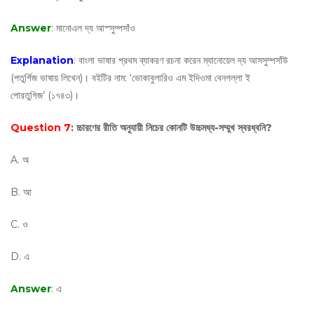
Answer
: মানোএল দ্য আস্সু‌ম্পসাঁও
Explanation
: বাংলা ভাষার প্রথম ব্যাকরণ রচনা করেন ম্যানোয়েল দ্য আসসুম্পসাঁউ
(পতুর্গিজ ভাষায় লিখেন)। বইটির নাম: ‘ভোকাবুলারিও এম ইদিওমা বেনগল্লা ই
পোরতুগিজ’ (১৭৪৩)।
Question 7
: চ্চারণের রীতি অনুযায়ী নিচের কোনটি উচ্চমধ্য-সম্মুখ স্বরধ্বনি?
A. অ
B. আ
C. ও
D. এ
Answer
: এ