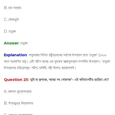
B. চার অধ্যায়
C. নৌকাডুবি
D. চতুরঙ্গ
Answer
: চতুরঙ্গ
Explanation
: সাধুভাষায় লিখিত রবীন্দ্রনাথের সর্বশেষ উপন্যাস হলো ‘চতুরঙ্গ’ (১৯১৬
সালে প্রকাশিত হয়)। এটি শচীশ নামের এক যুবকের আত্মানুসন্ধান সম্পর্কিত উপন্যাস। ‘চতুরঙ্গ’
উপন্যাসের চরিত্রসমূহ- শচীশ, দামিনী, শ্রী বিলাস, জ্যাঠামশাই।
Question 25
: তুমি মা কল্পতরু, আমরা সব পোষাগরু’- এই কবিতাংশটির রচয়িতা কে?
A. রঙ্গলাল বন্দ্যোপাধ্যায়
B. ঈশ্বরচন্দ্র বিদ্যাসাগর