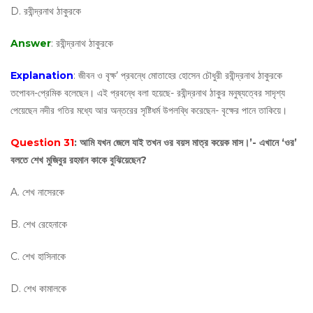
D. রবীন্দ্রনাথ ঠাকুরকে
Answer
: রবীন্দ্রনাথ ঠাকুরকে
Explanation
: জীবন ও বৃক্ষ’ প্রবন্ধে মোতাহের হোসেন চৌধুরী রবীন্দ্রনাথ ঠাকুরকে
তপোবন-প্রেমিক বলেছেন। এই প্রবন্ধে বলা হয়েছে- রবীন্দ্রনাথ ঠাকুর মনুষ্যত্বের সাদৃশ্য
পেয়েছেন নদীর গতির মধ্যে আর অন্তরের সৃষ্টিধর্ম উপলব্ধি করেছেন- বৃক্ষের পানে তাকিয়ে।
Question 31
: আমি যখন জেলে যাই তখন ওর বয়স মাত্র কয়েক মাস।’- এখানে ‘ওর’
বলতে শেখ মুজিবুর রহমান কাকে বুঝিয়েছেন?
A. শেখ নাসেরকে
B. শেখ রেহেনাকে
C. শেখ হাসিনাকে
D. শেখ কামালকে