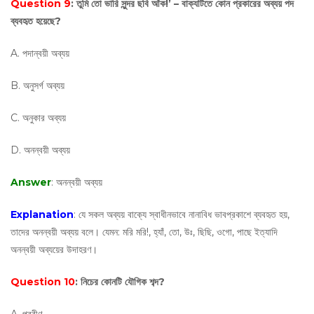
Question 9
: তুমি তো ভারি সুন্দর ছবি আঁক!’ – বাক্যটিতে কোন প্রকারের অব্যয় পদ
ব্যবহৃত হয়েছে?
A. পদান্বয়ী অব্যয়
B. অনুসর্গ অব্যয়
C. অনুকার অব্যয়
D. অনন্বয়ী অব্যয়
Answer
: অনন্বয়ী অব্যয়
Explanation
: যে সকল অব্যয় বাক্যে স্বাধীনভাবে নানাবিধ ভাবপ্রকাশে ব্যবহৃত হয়,
তাদের অনন্বয়ী অব্যয় বলে। যেমন: মরি মরি!, হ্যাঁ, তো, উঃ, ছিছি, ওগো, পাছে ইত্যাদি
অনন্বয়ী অব্যয়ের উদাহরণ।
Question 10
: নিচের কোনটি যৌগিক শব্দ?