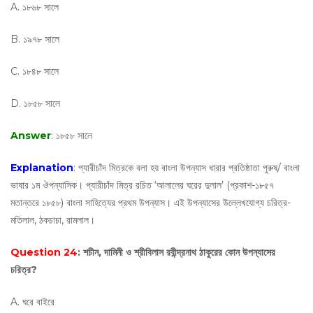
A. ১৮৬৮ সালে
B. ১৯৭৮ সালে
C. ১৮৪৮ সালে
D. ১৮৫৮ সালে
Answer
: ১৮৫৮ সালে
Explanation
: প্যারীচাঁদ মিত্রকে বলা হয় বাংলা উপন্যাস ধারার প্রতিষ্ঠাতা পুরুষ/ বাংলা
ভাষার ১ম ঔপন্যাসিক। প্যারীচাঁদ মিত্র রচিত ‘আলালের ঘরের দুলাল’ (প্রকাশ-১৮৫৭
মতান্তরে ১৮৫৮) বাংলা সাহিত্যের প্রথম উপন্যাস। এই উপন্যাসের উল্লেখযোগ্য চরিত্র-
মতিলাল, ঠকচাচা, রামলাল।
Question 24
: শচীন, দামিনী ও শ্রীবিলাস রবীন্দ্রনাথ ঠাকুরের কোন উপন্যাসের
চরিত্র?
A. ঘরে বাইরে