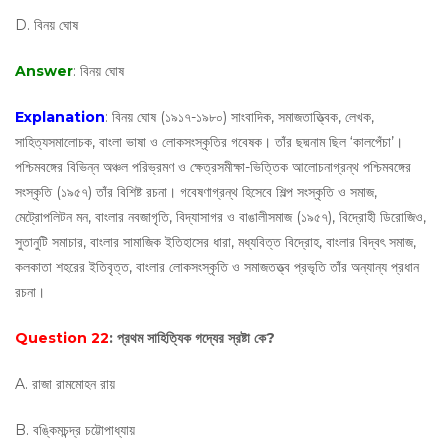
D. বিনয় ঘোষ
Answer
: বিনয় ঘোষ
Explanation
: বিনয় ঘোষ (১৯১৭-১৯৮০) সাংবাদিক, সমাজতাত্ত্বিক, লেখক,
সাহিত্যসমালোচক, বাংলা ভাষা ও লোকসংস্কৃতির গবেষক। তাঁর ছদ্মনাম ছিল ‘কালপেঁচা’।
পশ্চিমবঙ্গের বিভিন্ন অঞ্চল পরিভ্রমণ ও ক্ষেত্রসমীক্ষা-ভিত্তিক আলোচনাগ্রন্থ পশ্চিমবঙ্গের
সংস্কৃতি (১৯৫৭) তাঁর বিশিষ্ট রচনা। গবেষণাগ্রন্থ হিসেবে শিল্প সংস্কৃতি ও সমাজ,
মেট্রোপলিটন মন, বাংলার নবজাগৃতি, বিদ্যাসাগর ও বাঙালীসমাজ (১৯৫৭), বিদ্রোহী ডিরোজিও,
সুতানুটি সমাচার, বাংলার সামাজিক ইতিহাসের ধারা, মধ্যবিত্ত বিদ্রোহ, বাংলার বিদ্বৎ সমাজ,
কলকাতা শহরের ইতিবৃত্ত, বাংলার লোকসংস্কৃতি ও সমাজতত্ত্ব প্রভৃতি তাঁর অন্যান্য প্রধান
রচনা।
Question 22
: প্রথম সাহিত্যিক গদ্যের স্রষ্টা কে?
A. রাজা রামমোহন রায়
B. বঙ্কিমচন্দ্র চট্টোপাধ্যায়