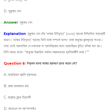
D. সুকুমার সেন
Answer
: সুকুমার সেন
Explanation
: সুকুমার সেন তাঁর ‘ভাষার ইতিবৃত্ত’ (১৯৩৯) গ্রন্থে উল্লিখিত মন্তব্যটি
করেন। ‘ভাষার ইতিবৃত্ত’ গ্রন্থে তিনি ভাষা সম্পর্কে বলেন- ভাষা মানুষের জন্মসূত্রে পাওয়া।
তাহা এতই স্বাভাবিক যে চলাফেরা বা শ্বাসক্রিয়ার মতো স্বয়ংক্রিয় বৃত্তি বলিয়া মনে হয়।
তিনি আরো বলেন- “মানুষের উচ্চারিত অর্থবহ বহুজনবোধ্য ধ্বনিসমষ্টিই ভাষা।””
Question 6
: র্বপ্রথম বাংলা ভাষার ব্যাকরণ রচনা করেন কে?
A. নাথানিয়েল ব্রাসি হ্যালহেড
B. রাজা রামমোহন রায়
C. রামেন্দ্র সুন্দর ত্রিবেদী
D. মানোএল দ্য আস্সু‌ম্পসাঁও