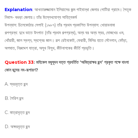
Explanation
: আখতারুজ্জামান ইলিয়াসের জন্ম গাইবান্ধা জেলার গোটিয়া গ্রামে। পৈতৃক
নিবাস- বগুড়া জেলায়। তাঁর উল্লেখযোগ্য সাহিত্যকর্ম
উপন্যাস: চিলেকোঠার সেপাই (১৯৮৭) তাঁর প্রথম প্রকাশিত উপন্যাস: খোয়াবনামা
গল্পগ্রন্থ: দুধে ভাতে উৎপাত (তাঁর প্রথম গল্পগ্রন্থ), অন্য ঘর অন্য স্বর, দোজখের ওম,
খোঁয়ারী, জাল স্বপ্ন, স্বপ্নের জাল। গল্প রেইনকোট, ফেরারী, মিলির হাতে স্টেনগান, ফোঁড়া,
অপঘাত, নিরুদ্দেশ যাত্রা, অসুখ বিসুখ, কীটনাশকের কীর্তি প্রভৃতি।
Question 33
: মাইকেল মধুসূদন দত্ত প্রবর্তিত ‘অমিত্রাক্ষর ছন্দ’ প্রকৃত পক্ষে বাংলা
কোন ছন্দের নব-রূপায়ণ?
A. স্বরবৃত্ত ছন্দ
B. গৈরিশ ছন্দ
C. মাত্রাবৃত্ত ছন্দ
D. অক্ষরবৃত্ত ছন্দ