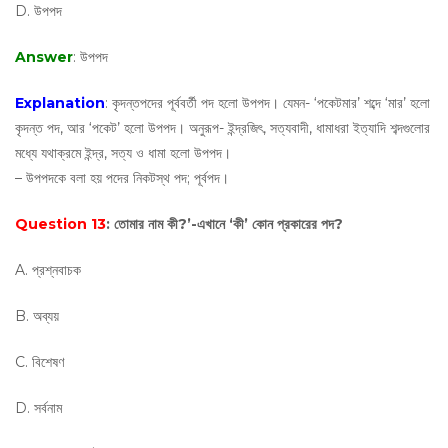
D. উপপদ
Answer
: উপপদ
Explanation
: কৃদন্তপদের পূর্ববর্তী পদ হলো উপপদ। যেমন- ‘পকেটমার’ শব্দে ‘মার’ হলো
কৃদন্ত পদ, আর ‘পকেট’ হলো উপপদ। অনুরূপ- ইন্দ্রজিৎ, সত্যবাদী, ধামাধরা ইত্যাদি শব্দগুলোর
মধ্যে যথাক্রমে ইন্দ্র, সত্য ও ধামা হলো উপপদ।
– উপপদকে বলা হয় পদের নিকটস্থ পদ; পূর্বপদ।
Question 13
: তোমার নাম কী?’-এখানে ‘কী’ কোন প্রকারের পদ?
A. প্রশ্নবাচক
B. অব্যয়
C. বিশেষণ
D. সর্বনাম