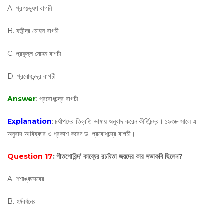
A. প্রণয়ভূষণ বাগচী
B. যতীন্দ্র মোহন বাগচী
C. প্রফুল্ল মোহন বাগচী
D. প্রবোধচন্দ্র বাগচী
Answer
: প্রবোধচন্দ্র বাগচী
Explanation
: চর্যাপদের তিব্বতি ভাষায় অনুবাদ করেন কীর্তিচন্দ্র। ১৯৩৮ সালে এ
অনুবাদ আবিষ্কার ও প্রকাশ করেন ড. প্রবোধচন্দ্র বাগচী।
Question 17
: গীতগোবিন্দ’ কাব্যের রচয়িতা জয়দের কার সভাকবি ছিলেন?
A. শশাঙ্কদেবের
B. হর্ষবর্ধনের