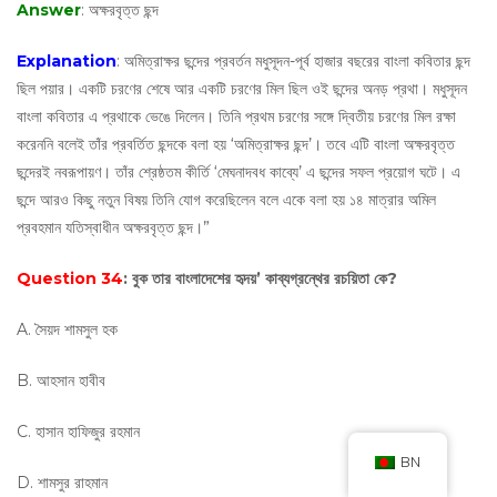
Answer
: অক্ষরবৃত্ত ছন্দ
Explanation
: অমিত্রাক্ষর ছন্দের প্রবর্তন মধুসূদন-পূর্ব হাজার বছরের বাংলা কবিতার ছন্দ
ছিল পয়ার। একটি চরণের শেষে আর একটি চরণের মিল ছিল ওই ছন্দের অনড় প্রথা। মধুসূদন
বাংলা কবিতার এ প্রথাকে ভেঙে দিলেন। তিনি প্রথম চরণের সঙ্গে দ্বিতীয় চরণের মিল রক্ষা
করেননি বলেই তাঁর প্রবর্তিত ছন্দকে বলা হয় ‘অমিত্রাক্ষর ছন্দ’। তবে এটি বাংলা অক্ষরবৃত্ত
ছন্দেরই নবরূপায়ণ। তাঁর শ্রেষ্ঠতম কীর্তি ‘মেঘনাদবধ কাব্যে’ এ ছন্দের সফল প্রয়োগ ঘটে। এ
ছন্দে আরও কিছু নতুন বিষয় তিনি যোগ করেছিলেন বলে একে বলা হয় ১৪ মাত্রার অমিল
প্রবহমান যতিস্বাধীন অক্ষরবৃত্ত ছন্দ।”
Question 34
: বুক তার বাংলাদেশের হৃদয়’ কাব্যগ্রন্থের রচয়িতা কে?
A. সৈয়দ শামসুল হক
B. আহসান হাবীব
C. হাসান হাফিজুর রহমান
BN
D. শামসুর রাহমান