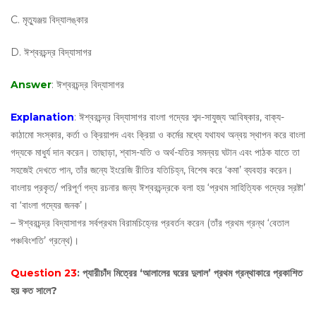
C. মৃত্যুঞ্জয় বিদ্যালঙ্কার
D. ঈশ্বরচন্দ্র বিদ্যাসাগর
Answer
: ঈশ্বরচন্দ্র বিদ্যাসাগর
Explanation
: ঈশ্বরচন্দ্র বিদ্যাসাগর বাংলা গদ্যের শব্দ-সাযুজ্য আবিষ্কার, বাক্য-
কাঠামো সংস্কার, কর্তা ও ক্রিয়াপদ এবং ক্রিয়া ও কর্মের মধ্যে যথাযথ অন্বয় স্থাপন করে বাংলা
গদ্যকে মাধুর্য দান করেন। তাছাড়া, শ্বাস-যতি ও অর্থ-যতির সমন্বয় ঘটান এবং পাঠক যাতে তা
সহজেই দেখতে পান, তাঁর জন্যে ইংরেজি রীতির যতিচিহ্ন, বিশেষ করে ‘কমা’ ব্যবহার করেন।
বাংলায় প্রকৃত/ পরিপূর্ণ গদ্য রচনার জন্য ঈশ্বরচন্দ্রকে বলা হয় ‘প্রথম সাহিত্যিক গদ্যের স্রষ্টা’
বা ‘বাংলা গদ্যের জনক’।
– ঈশ্বরচন্দ্র বিদ্যাসাগর সর্বপ্রথম বিরামচিহ্নের প্রবর্তন করেন (তাঁর প্রথম গ্রন্থ ‘বেতাল
পঞ্চবিংশতি’ গ্রন্থে)।
Question 23
: প্যারীচাঁদ মিত্রের ‘আলালের ঘরের দুলাল’ প্রথম গ্রন্থাকারে প্রকাশিত
হয় কত সালে?