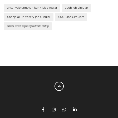
ansar vdp unnayan bank job circular
avub job circular
Shahjalal University job circular
SUST Job Circulars
আনসার ভিডিপি উন্নয়ন ব্যাংক নিয়োগ বিজ্ঞপ্তি