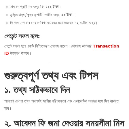
সাধারণ প্রার্থীদের জন্য ফি:
২০০ টাকা
।
মুক্তিযোদ্ধা/ক্ষুদ্র নৃগোষ্ঠী কোটার জন্য:
৫০ টাকা
।
ফি জমা দেওয়ার শেষ তারিখ: আবেদন জমা দেওয়ার ৭২ ঘণ্টার মধ্যে।
পেমেন্ট সফল হলে
:
পেমেন্ট সফল হলে একটি নিশ্চিতকরণ মেসেজ পাবেন। মেসেজে আপনার
Transaction
ID
উল্লেখ থাকবে।
গুরুত্বপূর্ণ তথ্য এবং টিপস
১
.
তথ্য সঠিকভাবে দিন
আপনার দেওয়া তথ্য অবশ্যই জাতীয় পরিচয়পত্র এবং একাডেমিক সনদের সঙ্গে মিল থাকতে
হবে।
২
.
আবেদন ফি জমা দেওয়ার সময়সীমা মিস