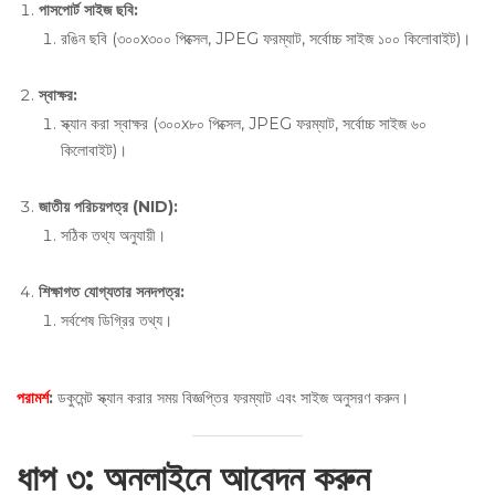
পাসপোর্ট সাইজ ছবি
:
রঙিন ছবি (৩০০x৩০০ পিক্সেল, JPEG ফরম্যাট, সর্বোচ্চ সাইজ ১০০ কিলোবাইট)।
স্বাক্ষর
:
স্ক্যান করা স্বাক্ষর (৩০০x৮০ পিক্সেল, JPEG ফরম্যাট, সর্বোচ্চ সাইজ ৬০
কিলোবাইট)।
জাতীয় পরিচয়পত্র
(NID):
সঠিক তথ্য অনুযায়ী।
শিক্ষাগত যোগ্যতার সনদপত্র
:
সর্বশেষ ডিগ্রির তথ্য।
পরামর্শ
:
ডকুমেন্ট স্ক্যান করার সময় বিজ্ঞপ্তির ফরম্যাট এবং সাইজ অনুসরণ করুন।
ধাপ ৩: অনলাইনে আবেদন করুন