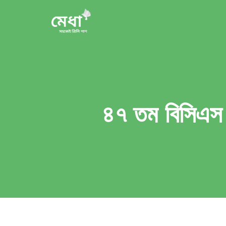
৪৭ তম বিসি