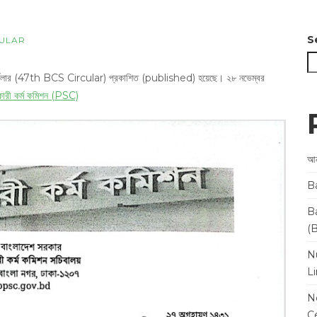
S
ULAR
 সার্কুলার (47th BCS Circular) প্রকাশিত (published) হয়েছে। ২৮ নভেম্বর
কারী কর্ম কমিশন (PSC)
আন
B
B
(
N
L
N
Ce