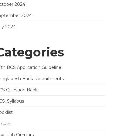
ctober 2024
eptember 2024
uly 2024
Categories
7th BCS Application Guideline
angladesh Bank Recruitments
CS Question Bank
CS_Syllabus
oklist
rcular
vt Job Circulars