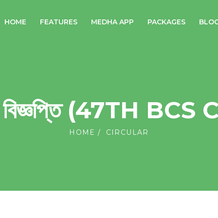
HOME
FEATURES
MEDHA APP
PACKAGES
BLO
এস বিজ্ঞপ্তি (47TH BC
HOME
CIRCULAR