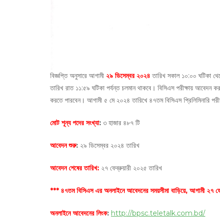
বিজ্ঞপ্তি অনুসারে আগামী
২৯ ডিসেম্বর ২০২৪
তারিখ সকাল ১০:০০ ঘটিকা থেকে
তারিখ রাত ১১:৫৯ ঘটিকা পর্যন্ত চলমান থাকবে। বিসিএস পরীক্ষায় আবেদন করার
করতে পারবেন। আগামী ৫ মে ২০২৪ তারিখে ৪৭তম বিসিএস প্রিলিমিনারি পরীক্ষ
মোট শূন্য পদের সংখ্যা
:
৩ হাজার ৪৮৭ টি
আবেদন শুরু
:
২৯ ডিসেম্বর ২০২৪ তারিখ
আবেদন শেষের তারিখ:
২৭ ফেব্রুয়ারী ২০২৫ তারিখ
*** ৪৭তম বিসিএস এর অনলাইনে আবেদনের সময়সীমা বাড়িয়ে, আগামী ২৭ ফেব্রু
অনলাইনে আবেদনের লিংক
:
http://bpsc.teletalk.com.bd/