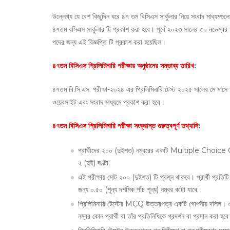
উল্লেখ্য যে বেশ কিছুদিন ধরে ৪৭ তম বিসিএস সার্কুলার নিয়ে সংবাদ মাধ্যমগ
৪৭তম বসিএস সার্কুলার টি প্রকাশ করা হবে। পূর্বে ২০২৩ সালের ৩০ নভেম্ব
পদের জন্য এই বিজ্ঞপ্তি টি প্রকাশ করা হয়েছিল।
৪৭তম বিসিএস প্রিলিমিনারি পরীক্ষার অনুষ্ঠানের সম্ভাব্য তারিখ
:
৪৭তম বি.সি.এস. পরীক্ষা-২০২৪ এর প্রিলিমিনারি টেস্ট ২০২৫ সালের মে মাসে অনুষ
ওয়েবসাইট এবং সংবাদ মাধ্যমে প্রকাশ করা হবে।
৪৭তম বিসিএস প্রিলিমিনারি পরীক্ষা সংক্রান্ত গুরুত্বপূর্ণ তথ্যাদি
:
প্রার্থীদের ২০০ (দুইশত) নম্বরের একটি Multiple Choice 
২ (দুই) ঘণ্টা;
এই পরীক্ষায় মোট ২০০ (দুইশত) টি প্রশ্ন থাকবে। প্রার্থী প্রতি
জন্য ০.৫০ (শূন্য দশমিক পাঁচ শূন্য) নম্বর কাটা যাবে;
প্রিলিমিনারি টেস্টের MCQ উত্তরপত্র একটি গোপনীয় দলিল। এটি 
নম্বর কোন প্রার্থী বা তাঁর প্রতিনিধিকে প্রদর্শন বা প্রদান করা হবে 