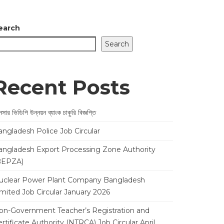
earch
Search
Recent Posts
সার ভিডিপি উন্নয়ন ব্যাংক চাকুরি বিজ্ঞপ্তি
angladesh Police Job Circular
angladesh Export Processing Zone Authority
BEPZA)
uclear Power Plant Company Bangladesh
imited Job Circular January 2026
on-Government Teacher’s Registration and
rtificate Authority (NTRCA) Job Circular April