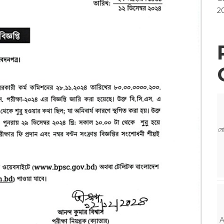
2
মো
A