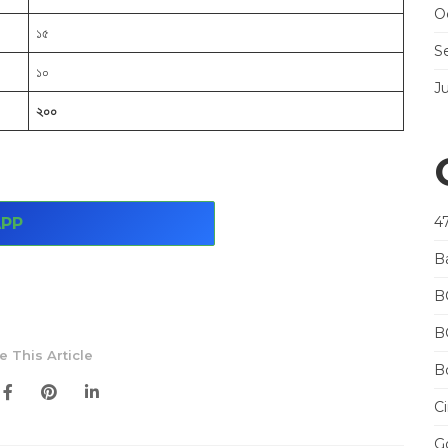
O
১৫
S
১০
J
২০০
4
PP
B
B
B
e This Article
Bo
Ci
Go