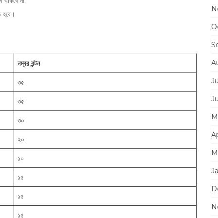
োগ থাকবে না;
N
তে হবে।
O
S
A
নম্বর বন্টন
J
৩৫
J
৩৫
M
৩০
Ap
২০
M
১০
J
১৫
D
১৫
N
১৫