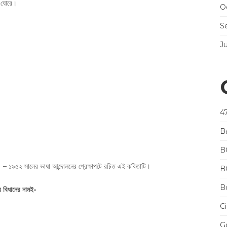
কে ঘোরে।
O
S
J
4
B
B
। – ১৯৫২ সালের ভাষা আন্দোলনের প্রেক্ষাপটে রচিত এই কবিতাটি।
B
Bo
ার বিধানের নামই-
Ci
Go