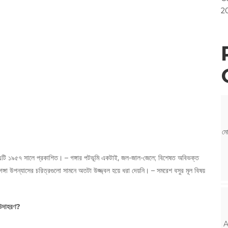
2
মো
 – এটি ১৯৫৭ সালে প্রকাশিত। – গঙ্গার পটভূমি একটাই, জল-জাল-জেলে; বিশেষত অবিভক্ত
ঙ্গা উপন্যাসের চরিত্রগুলো সামনে অতটা উজ্জ্বল হয়ে ধরা দেয়নি। – সমরেশ বসুর মূল বিষয়
 উদাহরণ?
A