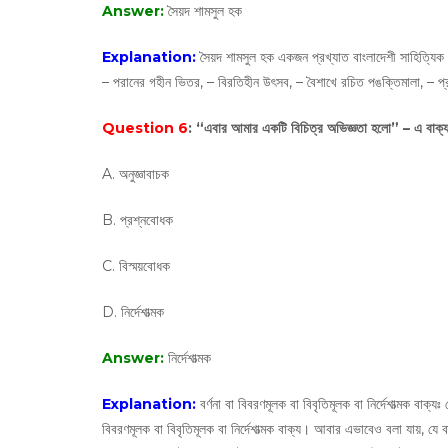
Answer:
সৈয়দ শামসুল হক
Explanation:
সৈয়দ শামসুল হক একজন প্রখ্যাত বাংলাদেশী সাহিত্যিক। 
– পরানের গহীন ভিতর, – বিরতিহীন উৎসব, – বৈশাখে রচিত পঙক্তিমালা, – প্র
Question 6
: “এবার আমার একটি বিচিত্র অভিজ্ঞতা হলাে” – এ বাক
A. অনুজ্ঞাবাচক
B. প্রশ্নবোধক
C. বিস্ময়বোধক
D. নির্দেশাত্মক
Answer:
নির্দেশাত্মক
Explanation:
বর্ণনা বা বিবরণমূলক বা বিবৃতিমূলক বা নির্দেশাত্মক বাক্যঃ
বিবরণমূলক বা বিবৃতিমূলক বা নির্দেশাত্মক বাক্য। আবার এভাবেও বলা যায়, যে