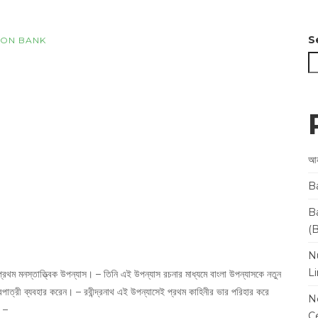
S
ION BANK
আন
B
B
(
N
L
 প্রথম মনস্তাত্ত্বিক উপন্যাস। – তিনি এই উপন্যাস রচনার মাধ্যমে বাংলা উপন্যাসকে নতুন
াত্রী ব্যবহার করেন। – রবীন্দ্রনাথ এই উপন্যাসেই প্রথম কাহিনীর ভার পরিহার করে
N
। –
Ce