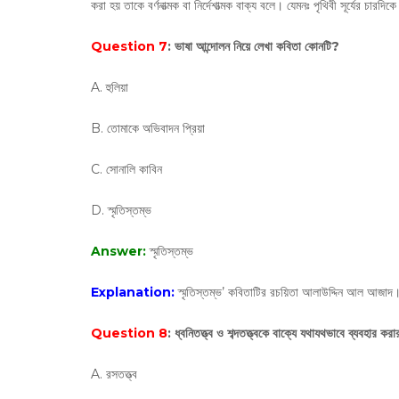
করা হয় তাকে বর্ণনাত্মক বা নির্দেশাত্মক বাক্য বলে। যেমনঃ পৃথিবী সূর্যের চারদি
Question 7
: ভাষা আন্দোলন নিয়ে লেখা কবিতা কোনটি?
A. হুলিয়া
B. তোমাকে অভিবাদন প্রিয়া
C. সোনালি কাবিন
D. স্মৃতিস্তম্ভ
Answer:
স্মৃতিস্তম্ভ
Explanation:
স্মৃতিস্তম্ভ’ কবিতাটির রচয়িতা আলাউদ্দিন আল আজাদ
Question 8
: ধ্বনিতত্ত্ব ও শব্দতত্ত্বকে বাক্যে যথাযথভাবে ব্যবহার কর
A. রসতত্ত্ব