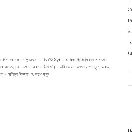
Go
Pr
S
T
U
রার বিধানের নাম – বাক্যতত্ত্ব। – ইংরেজি Syntax শব্দের প্রতিশব্দ হিসাবে বাংলায়
কে এসেছে। এর অর্থ – ‘একত্র বিন্যাস’। – এটা থেকে বাক্যমধ্যে শব্দসমূহের একত্র
া ও সাহিত্য জিজ্ঞাসা, ড. হায়াৎ মামুদ।
I