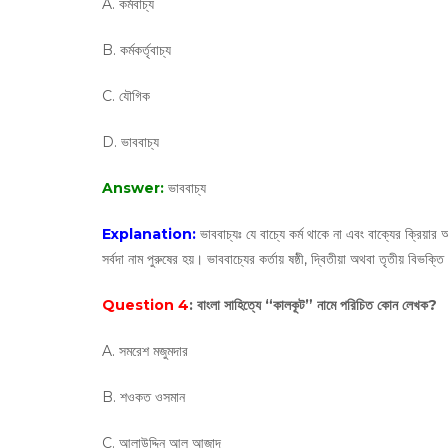
A. কর্মবাচ্য
B. কর্মকর্তৃবাচ্য
C. যৌগিক
D. ভাববাচ্য
Answer:
ভাববাচ্য
Explanation:
ভাববাচ্যঃ যে বাচ্যে কর্ম থাকে না এবং বাক্যের ক্রিয়ার অ
সর্বদা নাম পুরুষের হয়। ভাববাচ্যের কর্তায় ষষ্ঠী, দ্বিতীয়া অথবা তৃতীয় বিভক্তি
Question 4
: বাংলা সাহিত্যে “কালকূট” নামে পরিচিত কোন লেখক?
A. সমরেশ মজুমদার
B. শওকত ওসমান
C. আলাউদ্দিন আল আজাদ