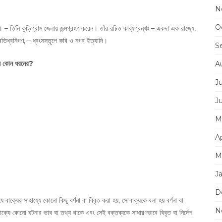
N
O
– তিনি কুড়িগ্রাম জেলায় জন্মগ্রহণ করেন। তাঁর রচিত কাব্যগ্রন্থঃ – একদা এক রাজ্যে,
তিধ্বনিগণ, – ধ্বংসস্তূপে কবি ও নগর ইত্যাদি।
S
্য কোন ধরনের?
A
J
J
M
Ap
M
J
D
 যে বাক্যের সাহায্যে কোনো কিছু বর্ণনা বা বিবৃত করা হয়, সে বাক্যকে বলা হয় বর্ণনা বা
N
 বাক্যে কোনো ঘটনার ভাব বা তথ্য থাকে এবং সেই বক্তব্যকে সাধারণভাবে বিবৃত বা নির্দেশ