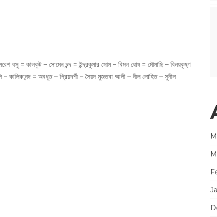
রেশ বসু = কালকূট – সোমেন চন্দ = ইন্দ্রকুমার সোম – বিমল ঘোষ = মৌমাছি – বিনয়কৃষ্ণ
লি – কালিকানন্দ = অবধূত – প্রিয়দর্শী – সৈয়দ মুজতবা আলী – নীল লোহিত – সুনীল
M
M
F
J
D