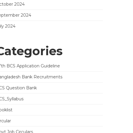
ctober 2024
eptember 2024
uly 2024
Categories
7th BCS Application Guideline
angladesh Bank Recruitments
CS Question Bank
CS_Syllabus
oklist
rcular
vt Job Circulars