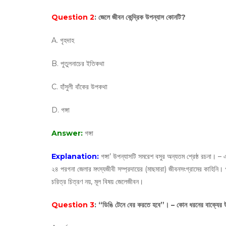
Question 2
: জেলে জীবন কেন্দ্রিক উপন্যাস কোনটি?
A. গৃহদাহ
B. পুতুলনাচের ইতিকথা
C. হাঁসুলী বাঁকের উপকথা
D. গঙ্গা
Answer:
গঙ্গা
Explanation:
গঙ্গা’ উপন্যাসটি সমরেশ বসুর অন্যতম শ্রেষ্ঠ রচনা।
২৪ পরগনা জেলার মৎস্যজীবী সম্প্রদায়ের (মাছমারা) জীবনসংগ্রামের কাহিনি। গ
চরিত্র চিত্রণ নয়, মূল বিষয় জেলেজীবন।
Question 3
: “ডিঙি টেনে বের করতে হবে”। – কোন ধরনের বাক্যের