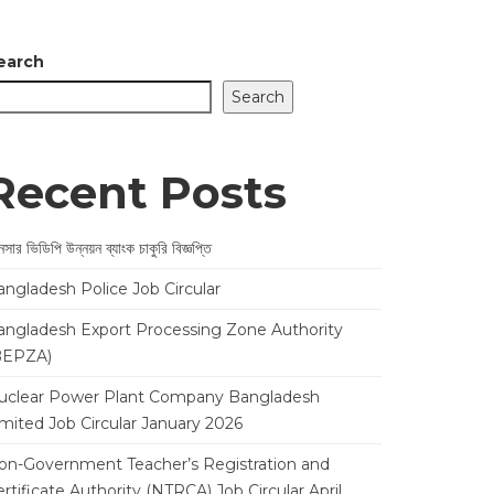
earch
Search
Recent Posts
সার ভিডিপি উন্নয়ন ব্যাংক চাকুরি বিজ্ঞপ্তি
angladesh Police Job Circular
angladesh Export Processing Zone Authority
BEPZA)
uclear Power Plant Company Bangladesh
imited Job Circular January 2026
on-Government Teacher’s Registration and
rtificate Authority (NTRCA) Job Circular April