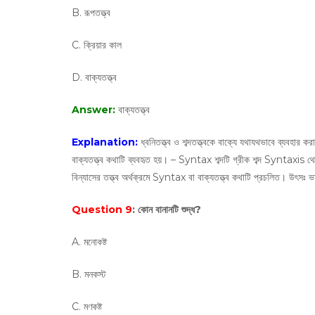
B. রূপতত্ত্ব
C. ক্রিয়ার কাল
D. বাক্যতত্ত্ব
Answer:
বাক্যতত্ত্ব
Explanation:
ধ্বনিতত্ত্ব ও শব্দতত্ত্বকে বাক্যে যথাযথভাবে ব্যবহার ক
বাক্যতত্ত্ব কথাটি ব্যবহৃত হয়। – Syntax শব্দটি গ্রীক শব্দ Syntaxis থে
বিন্যাসের তত্ত্ব অর্থক্রমে Syntax বা বাক্যতত্ত্ব কথাটি প্রচলিত। উৎসঃ ভাষ
Question 9
: কোন বানানটি শুদ্ধ?
A. মনোকষ্ট
B. মনকস্ট
C. মণকষ্ট