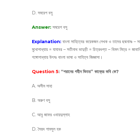
D. সমরেশ বসু
Answer:
সমরেশ বসু
Explanation:
বাংলা সাহিত্যের কয়েকজন লেখক ও তাদের ছদ্মনামঃ – সম
মুখোপাধ্যায় = যাযাবর – সতীনাথ ভাদুড়ী = চিত্রগুপ্ত – বিমল মিত্র = জাবা
গঙ্গোপাধ্যায় উৎসঃ বাংলা ভাষা ও সাহিত্য জিজ্ঞাসা।
Question 5
: “পরানের গহীন ভিতর” কাব্যের কবি কে?
A. অসীম সাহা
B. অরুণ বসু
C. আবু জাফর ওবায়দুল্লাহ
D. সৈয়দ শামসুল হক