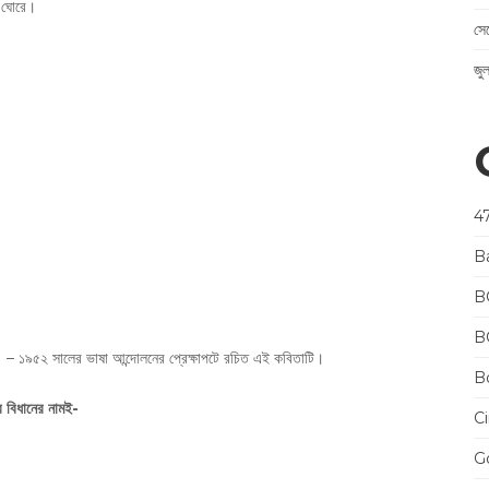
কে ঘোরে।
সে
জু
4
B
B
B
। – ১৯৫২ সালের ভাষা আন্দোলনের প্রেক্ষাপটে রচিত এই কবিতাটি।
Bo
ার বিধানের নামই-
Ci
Go