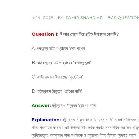
মে 14, 2025
BY:
SAMIR SHAHRIAR
BCS QUESTIO
Question 1
: বিধবার প্রেম নিয়ে রচিত উপন্যাস কোনটি?
A. শরৎচন্দ্র চট্টোপাধ্যায়ের ‘শেষ প্রশ্ন’
B. বঙ্কিমচন্দ্র চট্টোপাধ্যায়ের ‘কপালকুন্ডুলা’
C. কাজী নজরুল ইসলামের ‘কুহেলিকা’
D. রবীন্দ্রনাথ ঠাকুরের ‘চোখের বালি’
Answer:
রবীন্দ্রনাথ ঠাকুরের ‘চোখের বালি’
Explanation:
রবীন্দ্রনাথ ঠাকুর রচিত ”চোখের বালি” বাংলা সাহিত্যের
খাতে প্রবাহিত করেন। এই উপন্যাসেই লেখক প্রথম সমসাময়িক সমাজের পাত্রপ
ব্যক্তিত্ত্বের ফলস্বরূপ নানা সংকটকে উপন্যাসের বিষয় হিসাবে ব্যবহার করেন