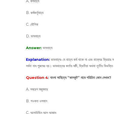
A. কর্মবাচ্য
B. কর্মকর্তৃবাচ্য
C. যৌগিক
D. ভাববাচ্য
Answer:
ভাববাচ্য
Explanation:
ভাববাচ্যঃ যে বাচ্যে কর্ম থাকে না এবং বাক্যের ক্রিয়ার অ
সর্বদা নাম পুরুষের হয়। ভাববাচ্যের কর্তায় ষষ্ঠী, দ্বিতীয়া অথবা তৃতীয় বিভক্তি
Question 4
: বাংলা সাহিত্যে “কালকূট” নামে পরিচিত কোন লেখক?
A. সমরেশ মজুমদার
B. শওকত ওসমান
C. আলাউদ্দিন আল আজাদ