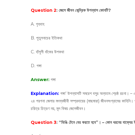
Question 2
: জেলে জীবন কেন্দ্রিক উপন্যাস কোনটি?
A. গৃহদাহ
B. পুতুলনাচের ইতিকথা
C. হাঁসুলী বাঁকের উপকথা
D. গঙ্গা
Answer:
গঙ্গা
Explanation:
গঙ্গা’ উপন্যাসটি সমরেশ বসুর অন্যতম শ্রেষ্ঠ রচনা।
২৪ পরগনা জেলার মৎস্যজীবী সম্প্রদায়ের (মাছমারা) জীবনসংগ্রামের কাহিনি। গ
চরিত্র চিত্রণ নয়, মূল বিষয় জেলেজীবন।
Question 3
: “ডিঙি টেনে বের করতে হবে”। – কোন ধরনের বাক্যের