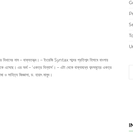
Go
Pr
S
T
U
রার বিধানের নাম – বাক্যতত্ত্ব। – ইংরেজি Syntax শব্দের প্রতিশব্দ হিসাবে বাংলায়
কে এসেছে। এর অর্থ – ‘একত্র বিন্যাস’। – এটা থেকে বাক্যমধ্যে শব্দসমূহের একত্র
া ও সাহিত্য জিজ্ঞাসা, ড. হায়াৎ মামুদ।
I