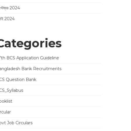
প্টেম্বর 2024
লাই 2024
Categories
7th BCS Application Guideline
angladesh Bank Recruitments
CS Question Bank
CS_Syllabus
oklist
rcular
vt Job Circulars