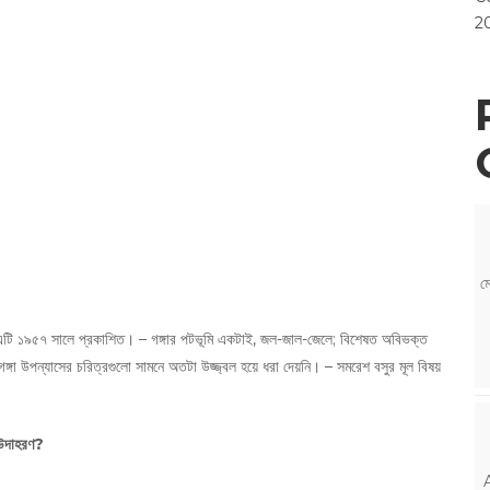
2
ম
 – এটি ১৯৫৭ সালে প্রকাশিত। – গঙ্গার পটভূমি একটাই, জল-জাল-জেলে; বিশেষত অবিভক্ত
ঙ্গা উপন্যাসের চরিত্রগুলো সামনে অতটা উজ্জ্বল হয়ে ধরা দেয়নি। – সমরেশ বসুর মূল বিষয়
 উদাহরণ?