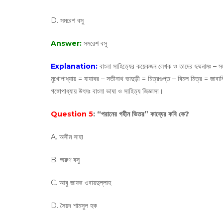
D. সমরেশ বসু
Answer:
সমরেশ বসু
Explanation:
বাংলা সাহিত্যের কয়েকজন লেখক ও তাদের ছদ্মনামঃ – সম
মুখোপাধ্যায় = যাযাবর – সতীনাথ ভাদুড়ী = চিত্রগুপ্ত – বিমল মিত্র = জাবা
গঙ্গোপাধ্যায় উৎসঃ বাংলা ভাষা ও সাহিত্য জিজ্ঞাসা।
Question 5
: “পরানের গহীন ভিতর” কাব্যের কবি কে?
A. অসীম সাহা
B. অরুণ বসু
C. আবু জাফর ওবায়দুল্লাহ
D. সৈয়দ শামসুল হক