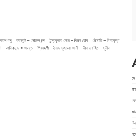
রেশ বসু = কালকূট – সোমেন চন্দ = ইন্দ্রকুমার সোম – বিমল ঘোষ = মৌমাছি – বিনয়কৃষ্ণ
লি – কালিকানন্দ = অবধূত – প্রিয়দর্শী – সৈয়দ মুজতবা আলী – নীল লোহিত – সুনীল
মে
মা
ফে
জা
ডি
নভ