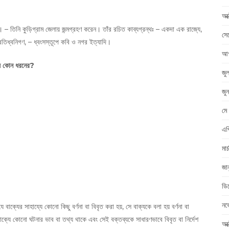
অক
– তিনি কুড়িগ্রাম জেলায় জন্মগ্রহণ করেন। তাঁর রচিত কাব্যগ্রন্থঃ – একদা এক রাজ্যে,
সে
তিধ্বনিগণ, – ধ্বংসস্তূপে কবি ও নগর ইত্যাদি।
আগ
্য কোন ধরনের?
জু
জু
মে
এপ
মা
জা
ডি
নভ
 যে বাক্যের সাহায্যে কোনো কিছু বর্ণনা বা বিবৃত করা হয়, সে বাক্যকে বলা হয় বর্ণনা বা
 বাক্যে কোনো ঘটনার ভাব বা তথ্য থাকে এবং সেই বক্তব্যকে সাধারণভাবে বিবৃত বা নির্দেশ
অক