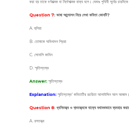
করা হয় তাকে বর্ণনাত্মক বা নির্দেশাত্মক বাক্য বলে। যেমনঃ পৃথিবী সূর্যের চারদি
Question 7
: ভাষা আন্দোলন নিয়ে লেখা কবিতা কোনটি?
A. হুলিয়া
B. তোমাকে অভিবাদন প্রিয়া
C. সোনালি কাবিন
D. স্মৃতিস্তম্ভ
Answer:
স্মৃতিস্তম্ভ
Explanation:
স্মৃতিস্তম্ভ’ কবিতাটির রচয়িতা আলাউদ্দিন আল আজাদ
Question 8
: ধ্বনিতত্ত্ব ও শব্দতত্ত্বকে বাক্যে যথাযথভাবে ব্যবহার কর
A. রসতত্ত্ব