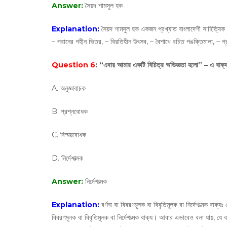
Answer:
সৈয়দ শামসুল হক
Explanation:
সৈয়দ শামসুল হক একজন প্রখ্যাত বাংলাদেশী সাহিত্যিক। 
– পরানের গহীন ভিতর, – বিরতিহীন উৎসব, – বৈশাখে রচিত পঙক্তিমালা, – প্র
Question 6
: “এবার আমার একটি বিচিত্র অভিজ্ঞতা হলাে” – এ বাক
A. অনুজ্ঞাবাচক
B. প্রশ্নবোধক
C. বিস্ময়বোধক
D. নির্দেশাত্মক
Answer:
নির্দেশাত্মক
Explanation:
বর্ণনা বা বিবরণমূলক বা বিবৃতিমূলক বা নির্দেশাত্মক বাক্যঃ
বিবরণমূলক বা বিবৃতিমূলক বা নির্দেশাত্মক বাক্য। আবার এভাবেও বলা যায়, যে