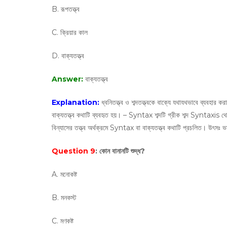
B. রূপতত্ত্ব
C. ক্রিয়ার কাল
D. বাক্যতত্ত্ব
Answer:
বাক্যতত্ত্ব
Explanation:
ধ্বনিতত্ত্ব ও শব্দতত্ত্বকে বাক্যে যথাযথভাবে ব্যবহার ক
বাক্যতত্ত্ব কথাটি ব্যবহৃত হয়। – Syntax শব্দটি গ্রীক শব্দ Syntaxis থে
বিন্যাসের তত্ত্ব অর্থক্রমে Syntax বা বাক্যতত্ত্ব কথাটি প্রচলিত। উৎসঃ ভাষ
Question 9
: কোন বানানটি শুদ্ধ?
A. মনোকষ্ট
B. মনকস্ট
C. মণকষ্ট