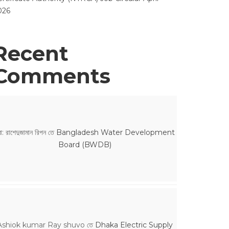
026
Recent
Comments
ো: রাশেদুজামান রিপন
তে
Bangladesh Water Development
Board (BWDB)
Ashiok kumar Ray shuvo
তে
Dhaka Electric Supply