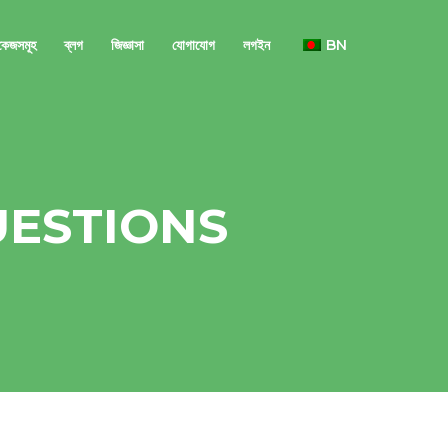
াকেজসমূহ
ব্লগ
জিজ্ঞাসা
যোগাযোগ
লগইন
BN
UESTIONS