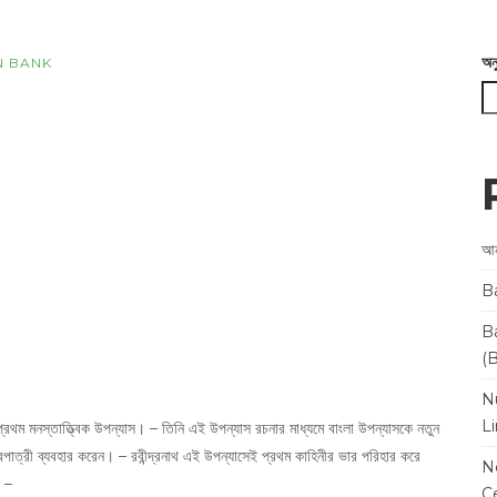
অন
N BANK
আন
B
B
(
N
L
 প্রথম মনস্তাত্ত্বিক উপন্যাস। – তিনি এই উপন্যাস রচনার মাধ্যমে বাংলা উপন্যাসকে নতুন
াত্রী ব্যবহার করেন। – রবীন্দ্রনাথ এই উপন্যাসেই প্রথম কাহিনীর ভার পরিহার করে
N
। –
Ce