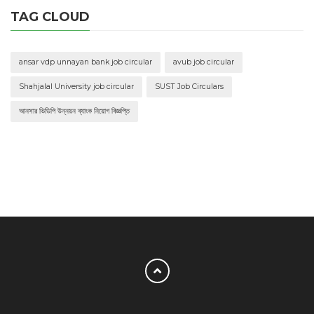
TAG CLOUD
ansar vdp unnayan bank job circular
avub job circular
Shahjalal University job circular
SUST Job Circulars
আনসার ভিডিপি উন্নয়ন ব্যাংক নিয়োগ বিজ্ঞপ্তি