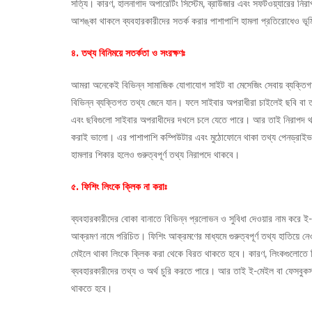
সত্যি। কারণ, হালনাগাদ অপারেটিং সিস্টেম, ব্রাউজার এবং সফটওয়্যারের নিরা
আশঙ্কা থাকলে ব্যবহারকারীদের সতর্ক করার পাশাপাশি হামলা প্রতিরোধেও ভূ
৪. তথ্য বিনিময়ে সতর্কতা ও সংরক্ষণঃ
আমরা অনেকেই বিভিন্ন সামাজিক যোগাযোগ সাইট বা মেসেজিং সেবায় ব্যক্তিগত
বিভিন্ন ব্যক্তিগত তথ্য জেনে যান। ফলে সাইবার অপরাধীরা চাইলেই ছবি বা ত
এবং ছবিগুলো সাইবার অপরাধীদের দখলে চলে যেতে পারে। আর তাই নিরাপদ থাক
করাই ভালো। এর পাশাপাশি কম্পিউটার এবং মুঠোফোনে থাকা তথ্য পেনড্রাইভ,
হামলার শিকার হলেও গুরুত্বপূর্ণ তথ্য নিরাপদে থাকবে।
৫. ফিশিং লিংকে ক্লিক না করাঃ
ব্যবহারকারীদের বোকা বানাতে বিভিন্ন প্রলোভন ও সুবিধা দেওয়ার নাম করে ই
আক্রমণ নামে পরিচিত। ফিশিং আক্রমণের মাধ্যমে গুরুত্বপূর্ণ তথ্য হাতিয়ে ন
মেইলে থাকা লিংকে ক্লিক করা থেকে বিরত থাকতে হবে। কারণ, লিংকগুলোতে ক্ল
ব্যবহারকারীদের তথ্য ও অর্থ চুরি করতে পারে। আর তাই ই-মেইল বা ফেসবুক
থাকতে হবে।