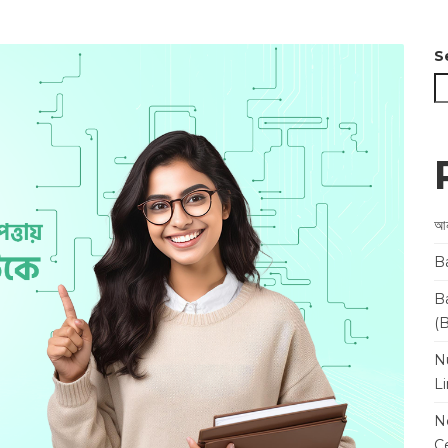
S
আন
B
B
(
N
L
N
Ce