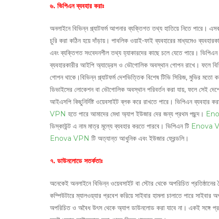
৬. ভিপিএন ব্যবহার করাঃ
অনলাইনে বিভিন্ন প্ল্যাটফর্ম আপনার ব্যক্তিগত তথ্য হাতিয়ে নিতে পারে। এ
চুরি করা কঠিন হয়ে দাঁড়ায়। পাবলিক ওয়াই-ফাই ব্যবহারের মাধ্যমেও ব্যবহারকা
এবং ব্যক্তিগত সংবেদনশীল তথ্য হ্যাকারদের কাছে চলে যেতে পারে। ভিপিএন ব্
ব্যবহারকারীর আইপি অ্যাড্রেস ও ভৌগোলিক অবস্থান গোপন রাখে। ফলে বিভিন্ন
গোপন থাকে।বিভিন্ন প্ল্যাটফর্ম দেশভিত্তিক বিশেষ টিভি সিরিজ, মুভির মতো 
ডিভাইসের লোকেশন বা ভৌগোলিক অবস্থান পরিবর্তন করা যায়, ফলে সেই দেশে
আইএসপি কিছুনির্দিষ্ট ওয়েবসাইট ব্লক করে রাখতে পারে। ভিপিএন ব্যবহার কর
VPN
হতে পারে আমাদের মেধা অ্যাপ ইউজার দের জন্য প্রথম পছন্দ।
Eno
ডিস্কাউন্ট এ নাম মাত্র মূল্যে ব্যবহার করতে পারবে।
ভিপিএন টি
Enova 
Enova VPN
টি অত্যান্ত আধুনিক এবং ইউজার ফ্রেন্ডলি।
৭. ডাউনলোডে সতর্কতাঃ
অনেকেই অনলাইনে বিভিন্ন ওয়েবসাইট বা স্টোর থেকে অপরিচিত প্রতিষ্ঠানের 
কম্পিউটারে ম্যালওয়্যার প্রবেশ করিয়ে সাইবার হামলা চালাতে পারে সাইবা
অপরিচিত ও অবৈধ উৎস থেকে অ্যাপ ডাউনলোড করা যাবে না। একই সঙ্গে প্রয়োজন