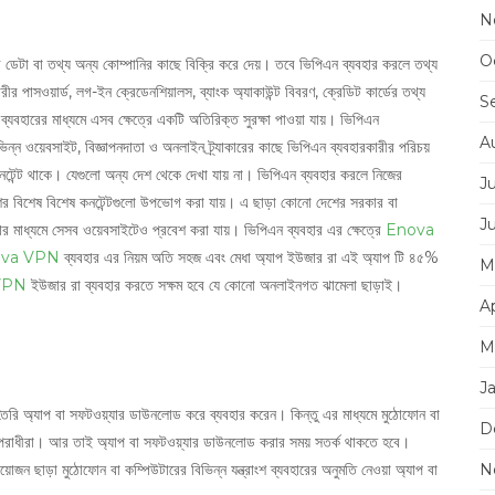
N
O
সব ডেটা বা তথ্য অন্য কোম্পানির কাছে বিক্রি করে দেয়। তবে ভিপিএন ব্যবহার করলে তথ্য
রীর পাসওয়ার্ড, লগ-ইন ক্রেডেনশিয়ালস, ব্যাংক অ্যাকাউন্ট বিবরণ, ক্রেডিট কার্ডের তথ্য
S
যবহারের মাধ্যমে এসব ক্ষেত্রে একটি অতিরিক্ত সুরক্ষা পাওয়া যায়। ভিপিএন
A
 ওয়েবসাইট, বিজ্ঞাপনদাতা ও অনলাইন ট্র্যাকারের কাছে ভিপিএন ব্যবহারকারীর পরিচয়
কনটেন্ট থাকে। যেগুলো অন্য দেশ থেকে দেখা যায় না। ভিপিএন ব্যবহার করলে নিজের
J
র বিশেষ বিশেষ কনটেন্টগুলো উপভোগ করা যায়। এ ছাড়া কোনো দেশের সরকার বা
J
ার মাধ্যমে সেসব ওয়েবসাইটেও প্রবেশ করা যায়। ভিপিএন ব্যবহার এর ক্ষেত্রে
Enova
va VPN
ব্যবহার এর নিয়ম অতি সহজ এবং মেধা অ্যাপ ইউজার রা এই অ্যাপ টি ৪৫%
M
VPN
ইউজার রা ব্যবহার করতে সক্ষম হবে যে কোনো অনলাইনগত ঝামেলা ছাড়াই।
Ap
M
J
তৈরি অ্যাপ বা সফটওয়্যার ডাউনলোড করে ব্যবহার করেন। কিন্তু এর মাধ্যমে মুঠোফোন বা
D
র অপরাধীরা। আর তাই অ্যাপ বা সফটওয়্যার ডাউনলোড করার সময় সতর্ক থাকতে হবে।
 ছাড়া মুঠোফোন বা কম্পিউটারের বিভিন্ন যন্ত্রাংশ ব্যবহারের অনুমতি নেওয়া অ্যাপ বা
N