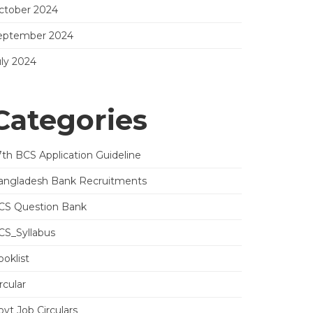
ctober 2024
eptember 2024
uly 2024
Categories
7th BCS Application Guideline
angladesh Bank Recruitments
CS Question Bank
CS_Syllabus
oklist
rcular
vt Job Circulars