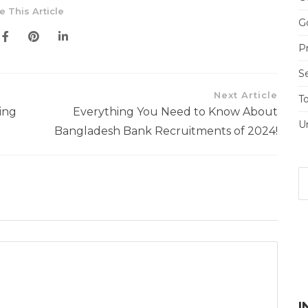
e This Article
Go
Pr
S
Next Article
T
ing
Everything You Need to Know About
U
Bangladesh Bank Recruitments of 2024!
I