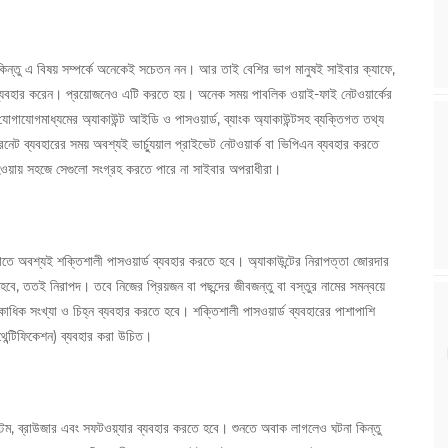
িন্তু এ বিষয় সম্পর্কে অনেকেই সচেতন নন। আর তাই বেশির ভাগ মানুষই সাইবার ক্যাফে,
 ব্যবহার করেন। প্রয়োজনেও এটি করতে হয়। অনেক সময় পাবলিক ওয়াই-ফাই নেটওয়ার্কের
গাযোগমাধ্যমের অ্যাকাউন্ট আইডি ও পাসওয়ার্ড, ব্যাংক অ্যাকাউন্টসহ ব্যক্তিগত তথ্য
 ব্যবহারের সময় অবশ্যই ভার্চ্যুয়াল প্রাইভেট নেটওয়ার্ক বা ভিপিএন ব্যবহার করতে
 হওয়ায় সহজে সেগুলো সংগ্রহ করতে পারে না সাইবার অপরাধীরা।
ে অবশ্যই শক্তিশালী পাসওয়ার্ড ব্যবহার করতে হবে। অ্যাকাউন্টের নিরাপত্তা জোরদার
 হবে, ততই নিরাপদ। তবে নিজের প্রিয়জন বা পছন্দের জীবজন্তু বা বস্তুর নামের সমন্বয়ে
একাধিক সংখ্যা ও চিহ্ন ব্যবহার করতে হবে। শক্তিশালী পাসওয়ার্ড ব্যবহারের পাশাপাশি
 অথেন্টিফিকেশন) ব্যবহার করা উচিত।
েম, ব্রাউজার এবং সফটওয়্যার ব্যবহার করতে হবে। শুনতে অবাক লাগলেও ঘটনা কিন্তু