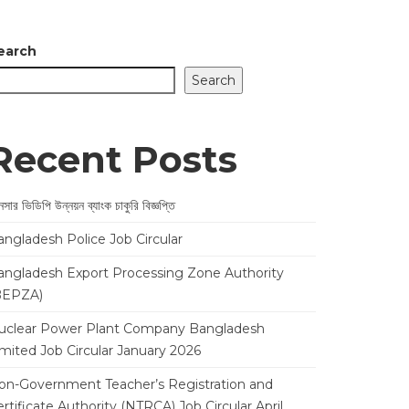
earch
Search
Recent Posts
সার ভিডিপি উন্নয়ন ব্যাংক চাকুরি বিজ্ঞপ্তি
angladesh Police Job Circular
angladesh Export Processing Zone Authority
BEPZA)
uclear Power Plant Company Bangladesh
imited Job Circular January 2026
on-Government Teacher’s Registration and
rtificate Authority (NTRCA) Job Circular April