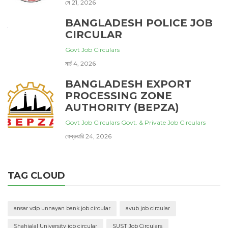
মে 21, 2026
BANGLADESH POLICE JOB
CIRCULAR
Govt Job Circulars
মার্চ 4, 2026
BANGLADESH EXPORT
PROCESSING ZONE
AUTHORITY (BEPZA)
Govt Job Circulars
Govt. & Private Job Circulars
ফেব্রুয়ারি 24, 2026
TAG CLOUD
ansar vdp unnayan bank job circular
avub job circular
Shahjalal University job circular
SUST Job Circulars