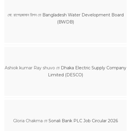
মো: রাশেদুজামান রিপন
তে
Bangladesh Water Development Board
(BWDB)
Ashiok kumar Ray shuvo
তে
Dhaka Electric Supply Company
Limited (DESCO)
Gloria Chakma
তে
Sonali Bank PLC Job Circular 2026