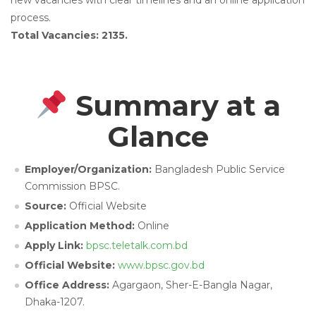
new vacancies with clear timelines and an online application
process.
Total Vacancies: 2135.
Summary at a
Glance
Employer/Organization:
Bangladesh Public Service
Commission BPSC.
Source:
Official Website
Application Method:
Online
Apply Link:
bpsc.teletalk.com.bd
Official Website:
www.bpsc.gov.bd
Office Address:
Agargaon, Sher-E-Bangla Nagar,
Dhaka-1207.