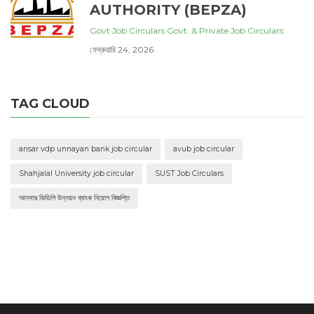
AUTHORITY (BEPZA)
Govt Job Circulars
Govt. & Private Job Circulars
ফেব্রুয়ারি 24, 2026
TAG CLOUD
ansar vdp unnayan bank job circular
avub job circular
Shahjalal University job circular
SUST Job Circulars
আনসার ভিডিপি উন্নয়ন ব্যাংক নিয়োগ বিজ্ঞপ্তি