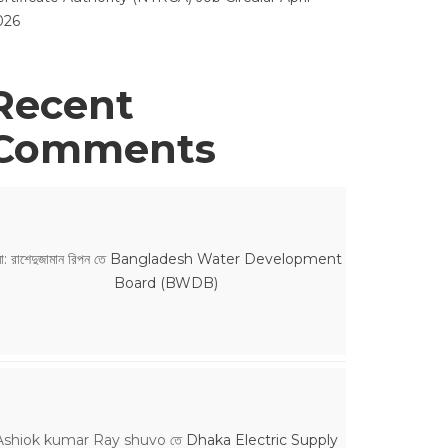
026
Recent
Comments
ো: রাশেদুজামান রিপন
তে
Bangladesh Water Development
Board (BWDB)
Ashiok kumar Ray shuvo
তে
Dhaka Electric Supply