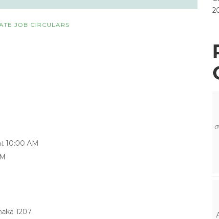
2
VATE JOB CIRCULARS
ম
 at 10:00 AM
PM
aka 1207.