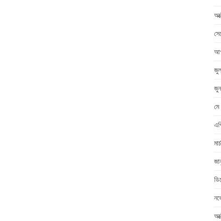
অক
সে
আগ
জু
জু
মে
এপ
মা
জা
ডি
নভ
অক