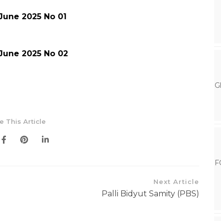
 June 2025 No 01
 June 2025 No 02
G
e This Article
F
Next Article
Palli Bidyut Samity (PBS)