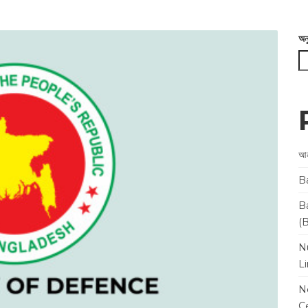
অন
আন
B
B
(
N
L
N
Ce