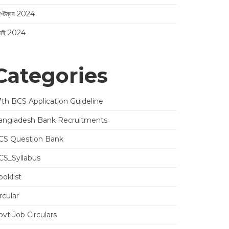
প্টেম্বর 2024
লাই 2024
Categories
7th BCS Application Guideline
angladesh Bank Recruitments
CS Question Bank
CS_Syllabus
oklist
rcular
vt Job Circulars