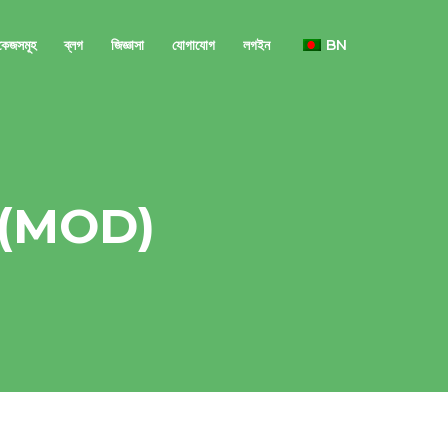
াকেজসমূহ
ব্লগ
জিজ্ঞাসা
যোগাযোগ
লগইন
BN
 (MOD)