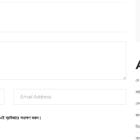
মে
মা
ফে
জা
 এই ব্রাউজারে সংরক্ষণ করুন।
ডি
নভ