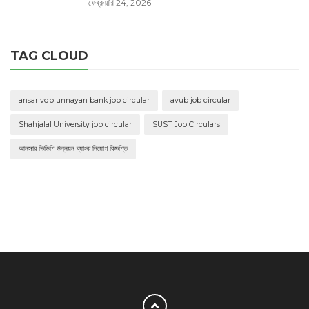
ফেব্রুয়ারি 24, 2026
TAG CLOUD
ansar vdp unnayan bank job circular
avub job circular
Shahjalal University job circular
SUST Job Circulars
আনসার ভিডিপি উন্নয়ন ব্যাংক নিয়োগ বিজ্ঞপ্তি