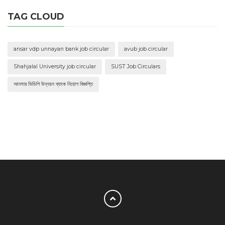
TAG CLOUD
ansar vdp unnayan bank job circular
avub job circular
Shahjalal University job circular
SUST Job Circulars
আনসার ভিডিপি উন্নয়ন ব্যাংক নিয়োগ বিজ্ঞপ্তি