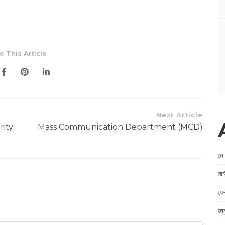
e This Article
Next Article
rity
Mass Communication Department (MCD)
মে
মা
ফে
জা