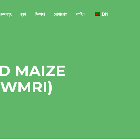
াকেজসমূহ
ব্লগ
জিজ্ঞাসা
যোগাযোগ
লগইন
BN
D MAIZE
BWMRI)