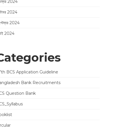
েম্বর 2024
্টোবর 2024
প্টেম্বর 2024
লাই 2024
Categories
7th BCS Application Guideline
angladesh Bank Recruitments
CS Question Bank
CS_Syllabus
oklist
rcular