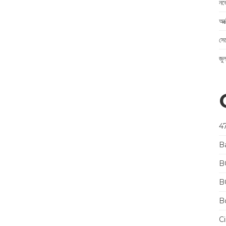
নভ
অক
সে
জু
4
B
B
B
Bo
Ci