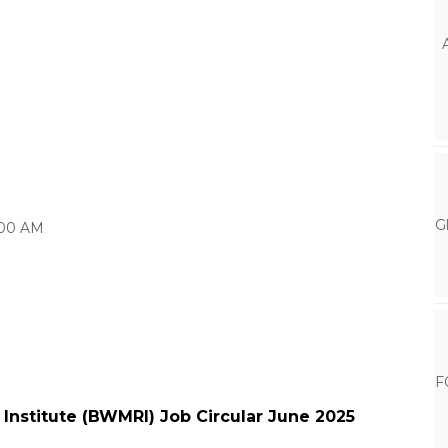
G
0:00 AM
F
nstitute (BWMRI) Job Circular June 2025