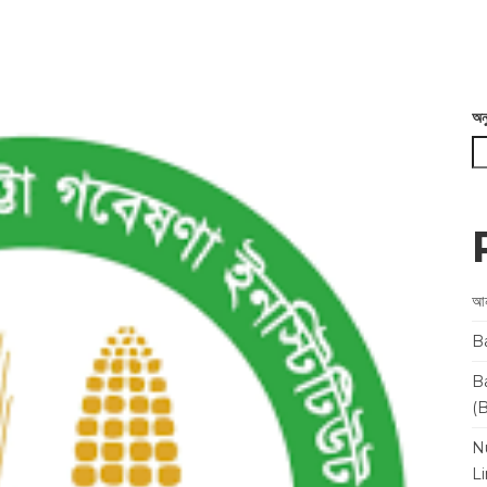
অন
আন
B
B
(
N
L