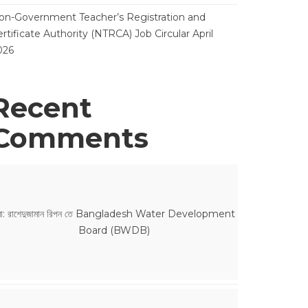
on-Government Teacher’s Registration and
rtificate Authority (NTRCA) Job Circular April
026
Recent
Comments
ো: রাশেদুজামান রিপন
তে
Bangladesh Water Development
Board (BWDB)