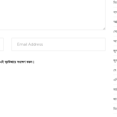
ডি
নভ
অক
সে
আগ
জু
জু
 এই ব্রাউজারে সংরক্ষণ করুন।
মে
এপ
মা
জা
ডি