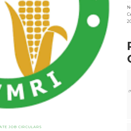
N
Ce
2
ম
VATE JOB CIRCULARS