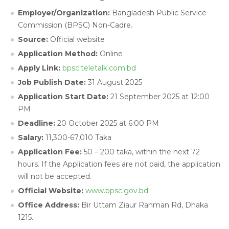
Employer/Organization:
Bangladesh Public Service
Commission (BPSC) Non-Cadre.
Source:
Official website
Application Method:
Online
Apply Link:
bpsc.teletalk.com.bd
Job Publish Date:
31 August 2025
Application Start Date:
21 September 2025 at 12:00
PM
Deadline:
20 October 2025 at 6:00 PM
Salary:
11,300-67,010 Taka
Application Fee:
50 – 200 taka,
within the next 72
hours. If the Application fees are not paid, the application
will not be accepted.
Official Website:
www.bpsc.gov.bd
Office Address:
Bir Uttam Ziaur Rahman Rd, Dhaka
1215.