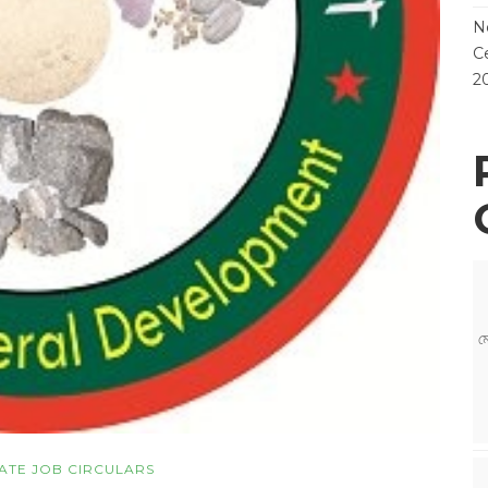
N
Ce
2
ম
VATE JOB CIRCULARS