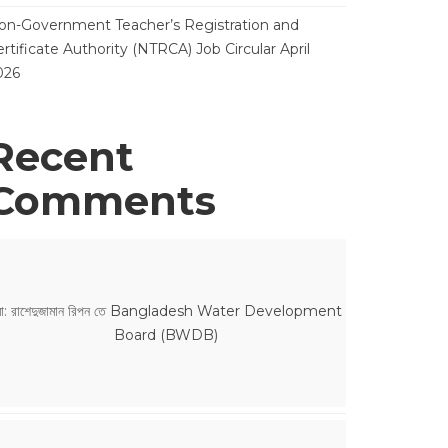
on-Government Teacher’s Registration and
rtificate Authority (NTRCA) Job Circular April
026
Recent
Comments
ো: রাশেদুজামান রিপন
তে
Bangladesh Water Development
Board (BWDB)