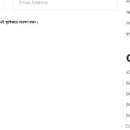
নভ
অক
 এই ব্রাউজারে সংরক্ষণ করুন।
সে
জু
4
B
B
B
Bo
Ci