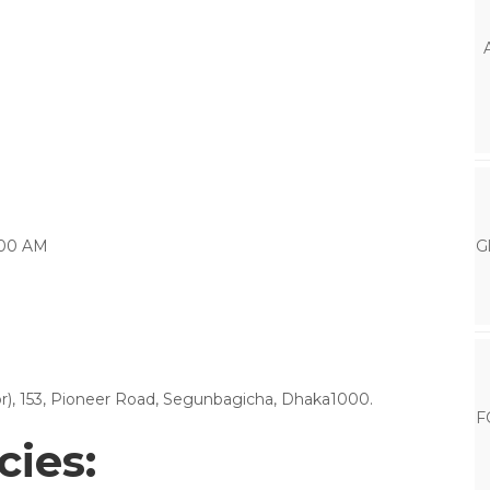
0:00 AM
G
or), 153, Pioneer Road, Segunbagicha, Dhaka1000.
F
cies: