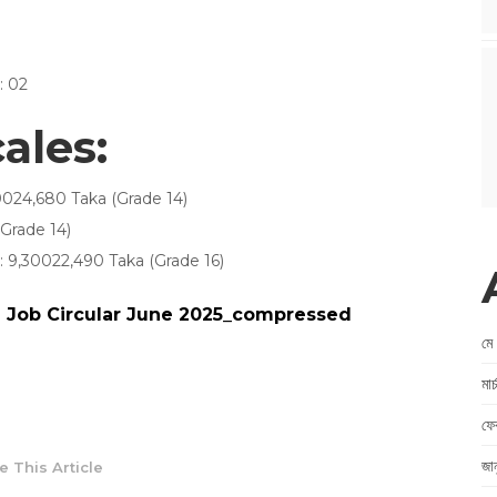
: 02
ales:
,20024,680 Taka (Grade 14)
(Grade 14)
এ): 9,30022,490 Taka (Grade 16)
 Job Circular June 2025_compressed
মে
মা
ফে
জা
e This Article