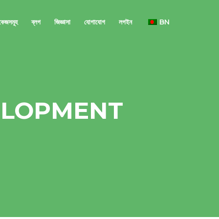
াকেজসমূহ
ব্লগ
জিজ্ঞাসা
যোগাযোগ
লগইন
BN
ELOPMENT