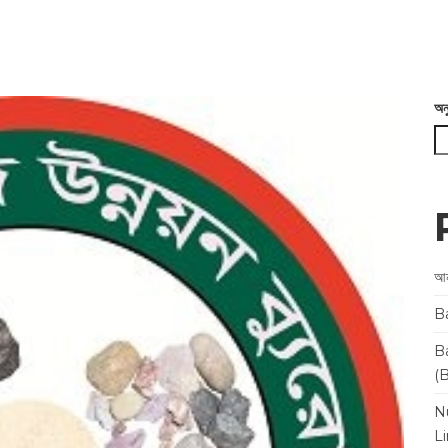
অন
আন
B
B
(
N
L