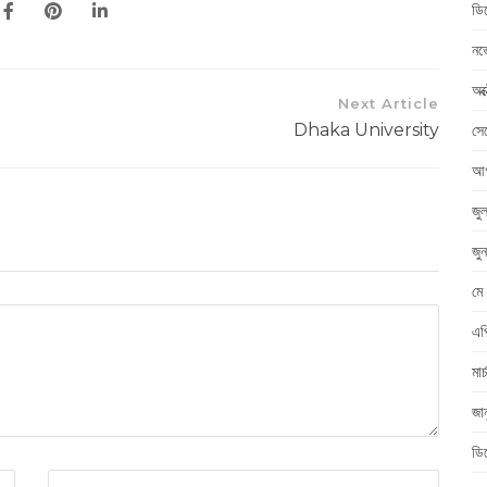
ডি
নভ
অক
Next Article
Dhaka University
সে
আগ
জু
জু
মে
এপ
মা
জা
ডি