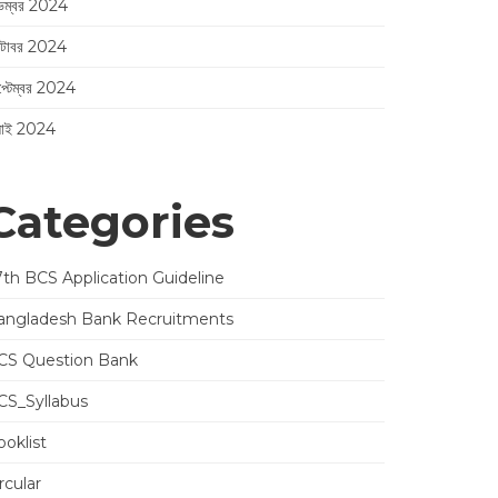
েম্বর 2024
্টোবর 2024
প্টেম্বর 2024
লাই 2024
Categories
7th BCS Application Guideline
angladesh Bank Recruitments
CS Question Bank
CS_Syllabus
oklist
rcular