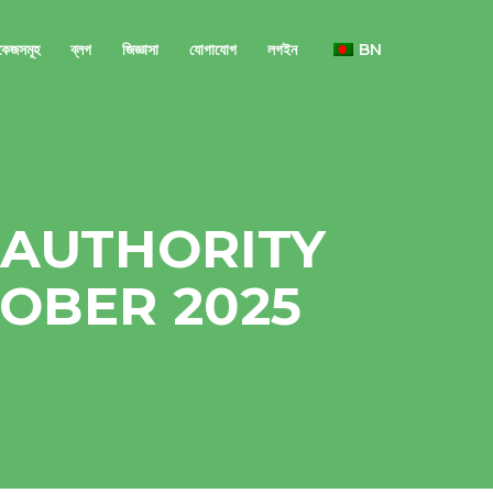
াকেজসমূহ
ব্লগ
জিজ্ঞাসা
যোগাযোগ
লগইন
BN
 AUTHORITY
TOBER 2025