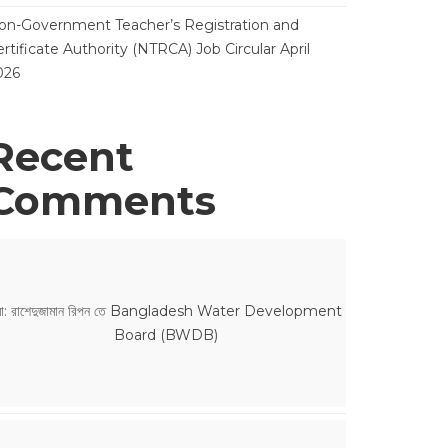
on-Government Teacher’s Registration and
rtificate Authority (NTRCA) Job Circular April
026
Recent
Comments
ো: রাশেদুজামান রিপন
তে
Bangladesh Water Development
Board (BWDB)