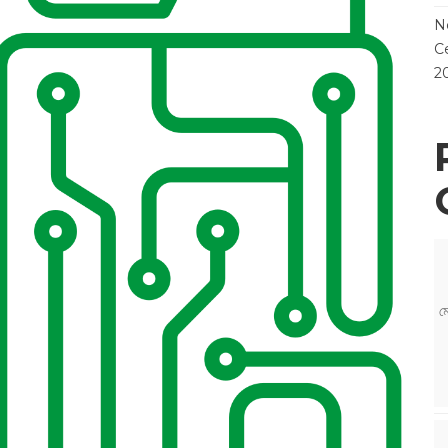
N
Ce
2
ম