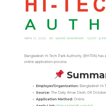
অক্টোবর 12, 2025
BY:
SAMIR SHAHRIAR
GOVT. & P
Bangladesh Hi Tech Park Authority (BHTPA) has 
online application process.
Summary
Employer/Organization:
Bangladesh Hi T
Source:
The Daily Amar Desh, 09 Octobe
Application Method:
Online
Apply Link:
bhtpa.teletalk.com.bd