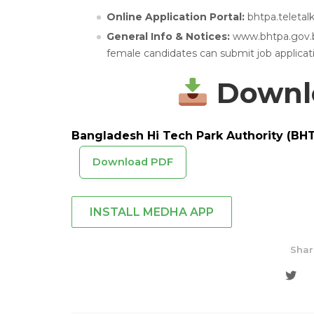
Online Application Portal:
bhtpa.teletal
General Info & Notices:
www.bhtpa.gov.bd
female candidates can submit job applicat
Downlo
Bangladesh Hi Tech Park Authority (BHT
Download PDF
INSTALL MEDHA APP
Shar