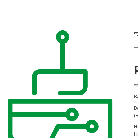
অন
আন
B
B
(
N
L