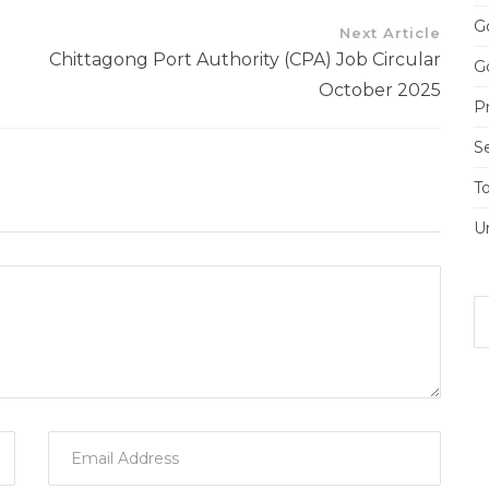
Go
Next Article
Chittagong Port Authority (CPA) Job Circular
Go
October 2025
Pr
S
T
U