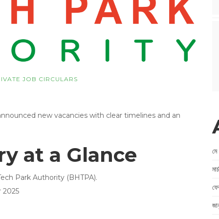
RIVATE JOB CIRCULARS
announced new vacancies with clear timelines and an
 at a Glance
মে
মা
ech Park Authority (BHTPA).
ফে
r 2025
জা