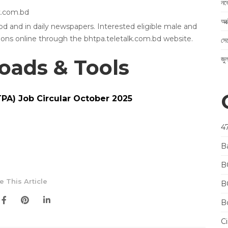
নভ
k.com.bd
অক
 and in daily newspapers. Interested eligible male and
ions online through the bhtpa.teletalk.com.bd website.
সে
জু
ads & Tools
PA) Job Circular October 2025
4
B
B
e This Article
B
Bo
Ci