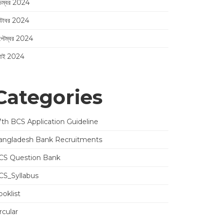
েম্বর 2024
্টোবর 2024
প্টেম্বর 2024
লাই 2024
Categories
7th BCS Application Guideline
angladesh Bank Recruitments
CS Question Bank
CS_Syllabus
oklist
rcular