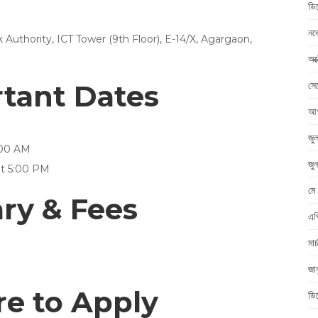
ডি
নভ
Authority, ICT Tower (9th Floor), E-14/X, Agargaon,
অক
rtant Dates
সে
আগ
জু
:00 AM
জু
at 5:00 PM
মে
ry & Fees
এপ
মা
জা
e to Apply
ডি