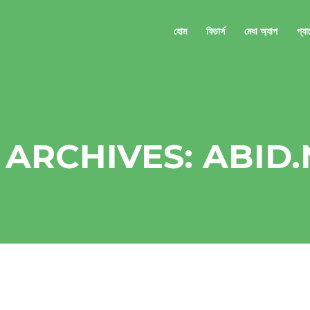
হোম
ফিচার্স
মেধা অ্যাপ
প্য
ARCHIVES: ABID