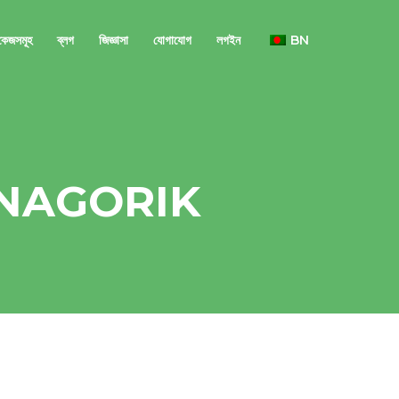
াকেজসমূহ
ব্লগ
জিজ্ঞাসা
যোগাযোগ
লগইন
BN
.NAGORIK